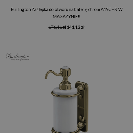
Burlington Zaślepka do otworu na baterię chrom A49CHR W
MAGAZYNIE!!
176,41 zł
141,13 zł