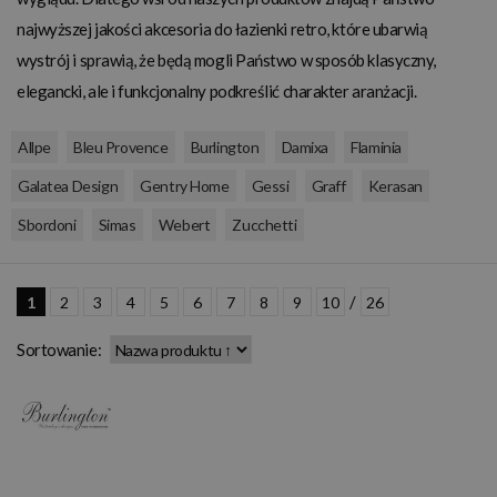
najwyższej jakości akcesoria do łazienki retro, które ubarwią
wystrój i sprawią, że będą mogli Państwo w sposób klasyczny,
elegancki, ale i funkcjonalny podkreślić charakter aranżacji.
,
,
,
,
,
Allpe
Bleu Provence
Burlington
Damixa
Flaminia
,
,
,
,
,
Galatea Design
Gentry Home
Gessi
Graff
Kerasan
,
,
,
Sbordoni
Simas
Webert
Zucchetti
/
1
2
3
4
5
6
7
8
9
10
26
Sortowanie: