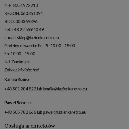
NIP:
8251972213
REGON: 060351394
BDO: 000369396
Tel:
+48 22 559 10 49
e-mail:
sklep@lazienkaretro.eu
Godziny otwarcia:
Pn-Pt: 10:00 - 18:00
Sb: 10:00 - 15:00
Nd: Zamknięte
Zobacz jak dojechać
Kamila Kumor
+48 501 284 822
lub
kamila@lazienkaretro.eu
Paweł Sobelski
+48 505 782 666
lub
pawel@lazienkaretro.eu
Obsługa architektów