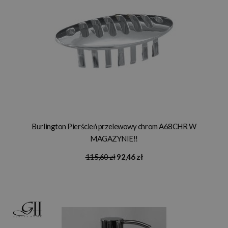
Burlington Pierścień przelewowy chrom A68CHR W
MAGAZYNIE!!
115,60 zł
92,46 zł