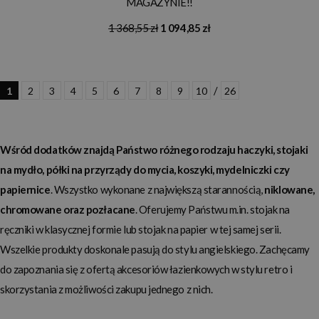
MAGAZYNIE!!
1 368,55 zł
1 094,85 zł
/
1
2
3
4
5
6
7
8
9
10
26
Wśród dodatków znajdą Państwo różnego rodzaju haczyki, stojaki
na mydło, półki na przyrządy do mycia, koszyki, mydelniczki czy
papiernice
. Wszystko wykonane z największą starannością,
niklowane,
chromowane oraz pozłacane
. Oferujemy Państwu m.in. stojak na
ręczniki w klasycznej formie lub stojak na papier w tej samej serii.
Wszelkie produkty doskonale pasują do stylu angielskiego. Zachęcamy
do zapoznania się z ofertą akcesoriów łazienkowych w stylu retro i
skorzystania z możliwości zakupu jednego z nich.