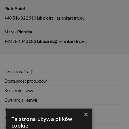
Piotr Anioł
+48 516 022 910
lub
piotr@lazienkaretro.eu
Marek Pientka
+48 783 043 083
lub
marek@lazienkaretro.eu
Termin realizacji
Dostępność produktów
Koszty dostawy
Gwarancja i serwis
Zwrot towaru
×
Ta strona używa plików
Regulamin
cookie
Najczęściej zadawane pytania