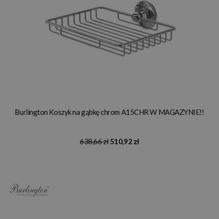
Burlington Koszyk na gąbkę chrom A15CHR W MAGAZYNIE!!
638,66 zł
510,92 zł