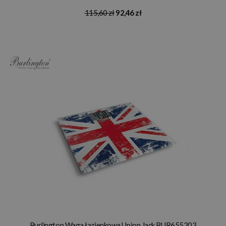
115,60 zł
92,46 zł
Burlington Waga łazienkowa Union Jack BUR655203