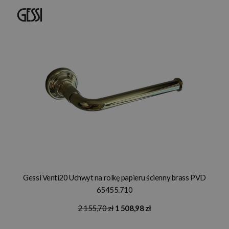
Gessi Venti20 Uchwyt na rolkę papieru ścienny brass PVD
65455.710
2 155,70 zł
1 508,98 zł