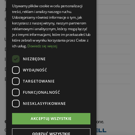
Używamy plików cookie w celu personalizacji
Jak kupować na raty
treści, reklam i analizy naszego ruchu.
Udostępniamy również informacje o tym, jak
Polityka prywatności
korzystasz z naszej witryny, naszym partnerom
reklamowym i analitycznym, którzy mogą łączyć
Twoje zamówienia
je z innymi informacjami, które im przekazałeś lub
Ustawienia konta
które zebrali w wyniku korzystania przez Ciebie z
ich usług.
Dowiedz się więcej
Dane kontaktowe
NIEZBĘDNE
Informacje o firmie
Dla architektów
WYDAJNOŚĆ
Blog
TARGETOWANIE
FUNKCJONALNOŚĆ
NIESKLASYFIKOWANE
AKCEPTUJ WSZYSTKIE
© Świat Łazienek XXI w. Wszelkie prawa zastrzeżone.
Oprogramowanie KQS.store
:
Realizacja
ODRZUĆ WSZYSTKIE