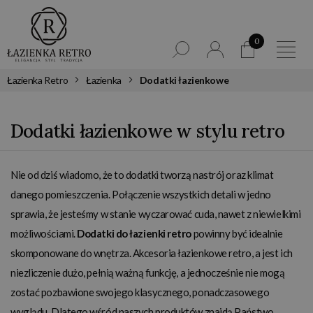
0
Łazienka Retro
Łazienka
Dodatki łazienkowe
Dodatki łazienkowe w stylu retro
Nie od dziś wiadomo, że to dodatki tworzą nastrój oraz klimat
danego pomieszczenia. Połączenie wszystkich detali w jedno
sprawia, że jesteśmy w stanie wyczarować cuda, nawet z niewielkimi
możliwościami.
Dodatki do łazienki retro
powinny być idealnie
skomponowane do wnętrza. Akcesoria łazienkowe retro, a jest ich
niezliczenie dużo, pełnią ważną funkcję, a jednocześnie nie mogą
zostać pozbawione swojego klasycznego, ponadczasowego
wyglądu. Dlatego wśród naszych produktów znajdą Państwo