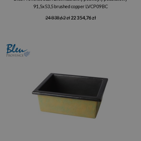
91,5x53,5 brushed copper LVCP09BC
24 838,62 zł
22 354,76 zł