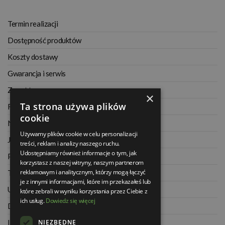
Termin realizacji
Dostępność produktów
Koszty dostawy
Gwarancja i serwis
Zwrot towaru
×
Ta strona używa plików
Regulamin
cookie
Najczęściej zadawane pytania
Używamy plików cookie w celu personalizacji
Jak kupować na raty
treści, reklam i analizy naszego ruchu.
Udostępniamy również informacje o tym, jak
Polityka prywatności
korzystasz z naszej witryny, naszym partnerom
reklamowym i analitycznym, którzy mogą łączyć
Twoje zamówienia
je z innymi informacjami, które im przekazałeś lub
Ustawienia konta
które zebrali w wyniku korzystania przez Ciebie z
ich usług.
Dowiedz się więcej
Dane kontaktowe
NIEZBĘDNE
Informacje o firmie