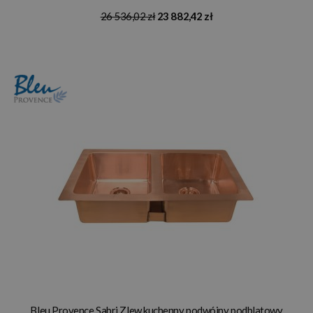
26 536,02 zł
23 882,42 zł
Bleu Provence Sabri Zlew kuchenny podwójny podblatowy