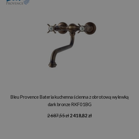
Bleu Provence Bateria kuchenna ścienna z obrotową wylewką
dark bronze RKF01BG
2 687,55 zł
2 418,82 zł