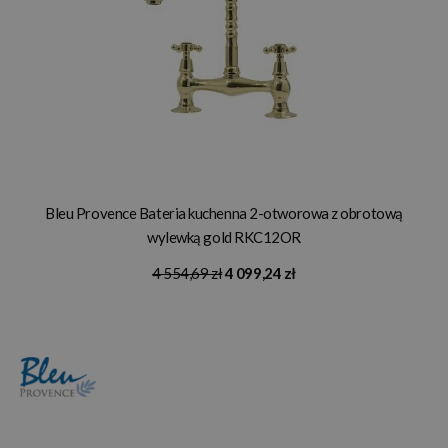
Bleu Provence Bateria kuchenna 2-otworowa z obrotową
wylewką gold RKC12OR
4 554,69 zł
4 099,24 zł