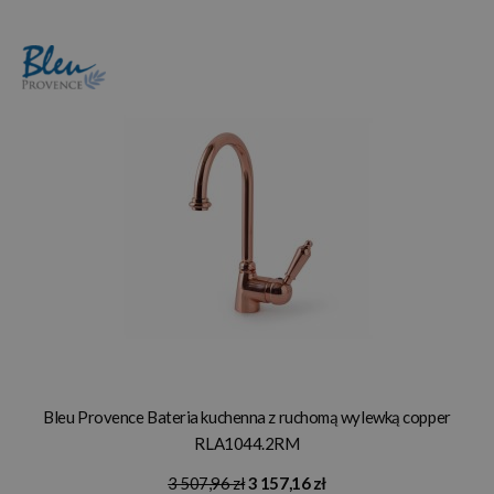
Bleu Provence Bateria kuchenna z ruchomą wylewką copper
RLA1044.2RM
3 507,96 zł
3 157,16 zł