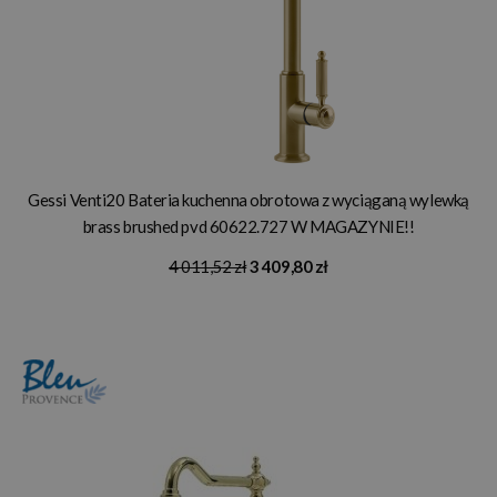
Gessi Venti20 Bateria kuchenna obrotowa z wyciąganą wylewką
brass brushed pvd 60622.727 W MAGAZYNIE!!
4 011,52 zł
3 409,80 zł