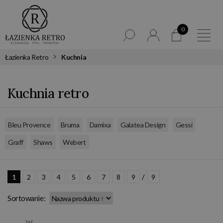
0
Łazienka Retro
Kuchnia
Kuchnia retro
,
,
,
,
,
Bleu Provence
Bruma
Damixa
Galatea Design
Gessi
,
,
Graff
Shaws
Webert
/
1
2
3
4
5
6
7
8
9
9
Sortowanie: