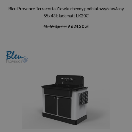
Bleu Provence Terracotta Zlew kuchenny podblatowy/stawiany
55x43 black matt LK20C
10 693,67 zł
9 624,30 zł