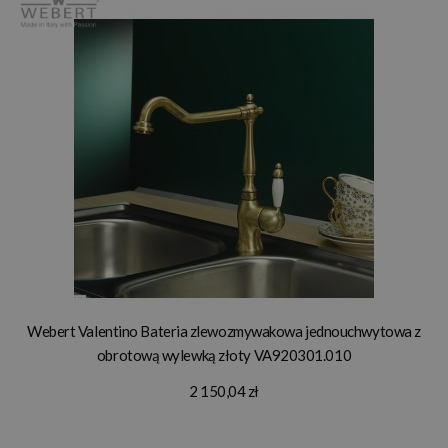
Webert Valentino Bateria zlewozmywakowa jednouchwytowa z
obrotową wylewką złoty VA920301.010
2 150,04 zł