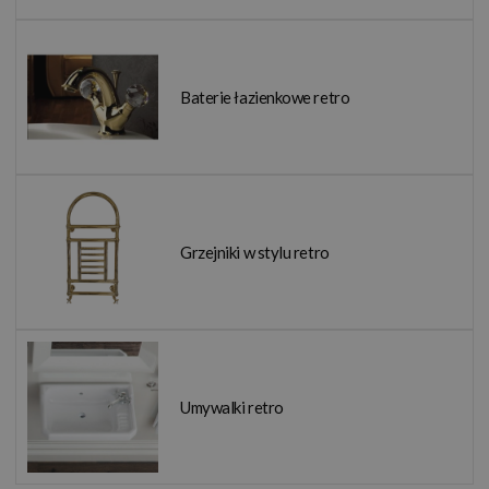
Baterie łazienkowe retro
Grzejniki w stylu retro
Umywalki retro