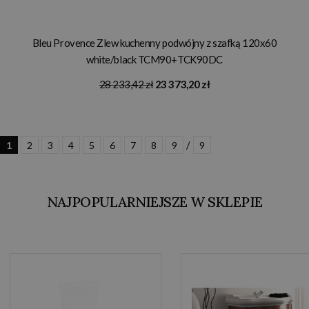
Bleu Provence Zlew kuchenny podwójny z szafką 120x60
white/black TCM90+TCK90DC
28 233,42 zł
23 373,20 zł
/
1
2
3
4
5
6
7
8
9
9
NAJPOPULARNIEJSZE W SKLEPIE