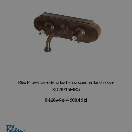
Bleu Provence Bateria kuchenna ścienna dark bronze
RLC1015MBG
5 120,49 zł
4 608,46 zł