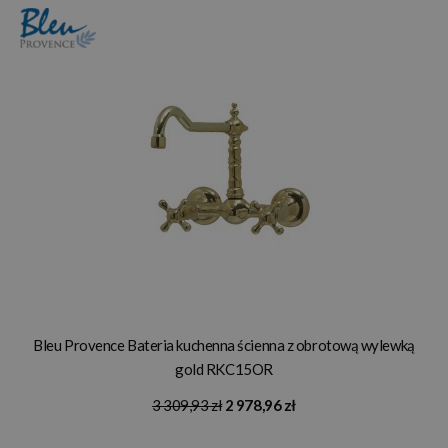
Bleu Provence Bateria kuchenna ścienna z obrotową wylewką
gold RKC15OR
3 309,93 zł
2 978,96 zł