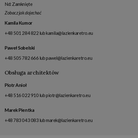
Nd: Zamknięte
Zobacz jak dojechać
Kamila Kumor
+48 501 284 822
lub
kamila@lazienkaretro.eu
Paweł Sobelski
+48 505 782 666
lub
pawel@lazienkaretro.eu
Obsługa architektów
Piotr Anioł
+48 516 022 910
lub
piotr@lazienkaretro.eu
Marek Pientka
+48 783 043 083
lub
marek@lazienkaretro.eu