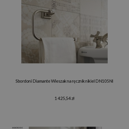
Sbordoni Diamante Wieszak na ręcznik nikiel DN105NI
1 425,54 zł