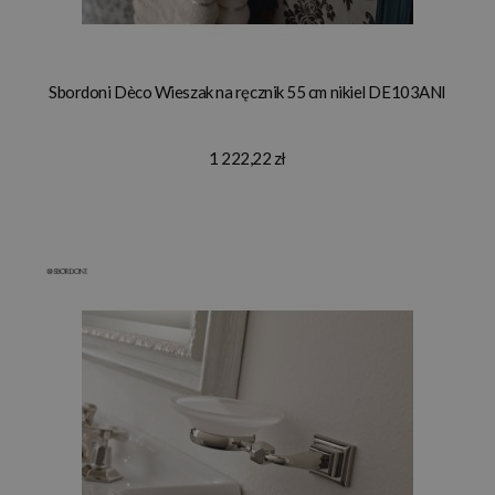
Sbordoni Dèco Wieszak na ręcznik 55 cm nikiel DE103ANI
1 222,22 zł