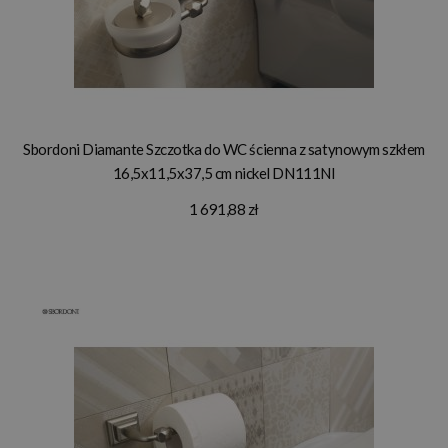
Sbordoni Diamante Szczotka do WC ścienna z satynowym szkłem
16,5x11,5x37,5 cm nickel DN111NI
1 691,88 zł