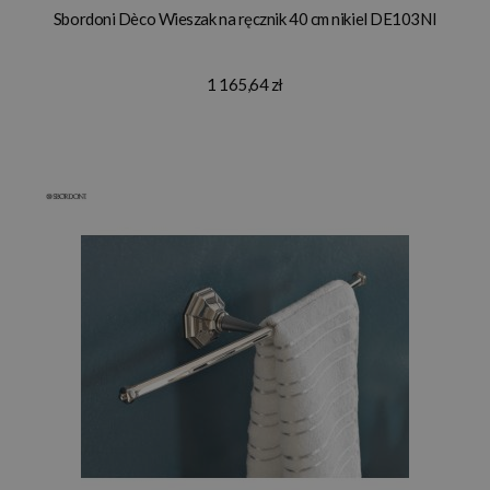
Sbordoni Dèco Wieszak na ręcznik 40 cm nikiel DE103NI
1 165,64 zł