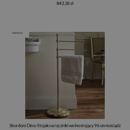
843,18 zł
Sbordoni Dèco Stojak na ręczniki wolnostojący 96 cm mosiądz