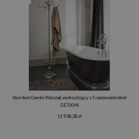
Sbordoni Gemini Wieszak wolnostojący z 5 ramionami nikiel
GE700NI
11 938,38 zł