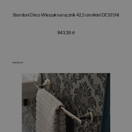
Sbordoni Dèco Wieszak na ręcznik 42,5 cm nikiel DE105NI
843,18 zł