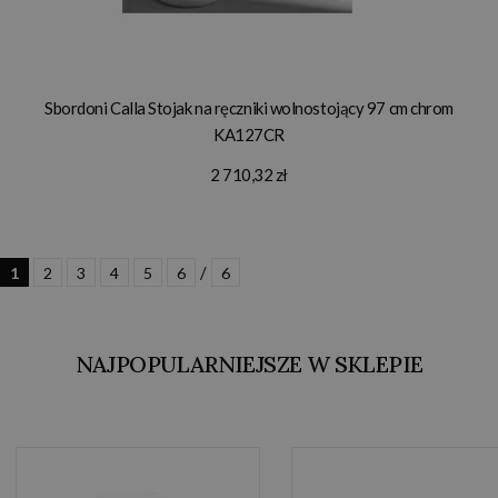
Sbordoni Calla Stojak na ręczniki wolnostojący 97 cm chrom
KA127CR
2 710,32 zł
/
1
2
3
4
5
6
6
NAJPOPULARNIEJSZE W SKLEPIE