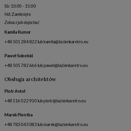
Sb: 10:00 - 15:00
Nd: Zamknięte
Zobacz jak dojechać
Kamila Kumor
+48 501 284 822
lub
kamila@lazienkaretro.eu
Paweł Sobelski
+48 505 782 666
lub
pawel@lazienkaretro.eu
Obsługa architektów
Piotr Anioł
+48 516 022 910
lub
piotr@lazienkaretro.eu
Marek Pientka
+48 783 043 083
lub
marek@lazienkaretro.eu