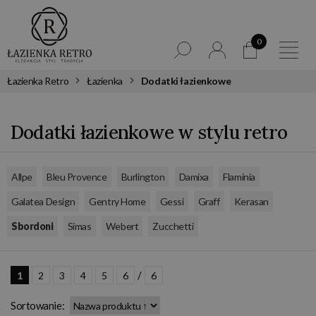
0
Łazienka Retro
Łazienka
Dodatki łazienkowe
Dodatki łazienkowe w stylu retro
,
,
,
,
,
Allpe
Bleu Provence
Burlington
Damixa
Flaminia
,
,
,
,
,
Galatea Design
Gentry Home
Gessi
Graff
Kerasan
,
,
,
Sbordoni
Simas
Webert
Zucchetti
/
1
2
3
4
5
6
6
Sortowanie: