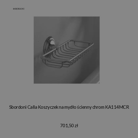
Sbordoni Calla Koszyczek na mydło ścienny chrom KA114MCR
701,50 zł