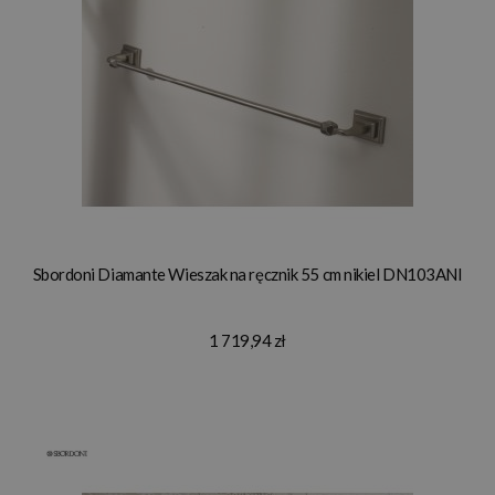
Sbordoni Diamante Wieszak na ręcznik 55 cm nikiel DN103ANI
1 719,94 zł