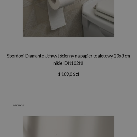
Sbordoni Diamante Uchwyt ścienny na papier toaletowy 20x8 cm
nikiel DN102NI
1 109,06 zł