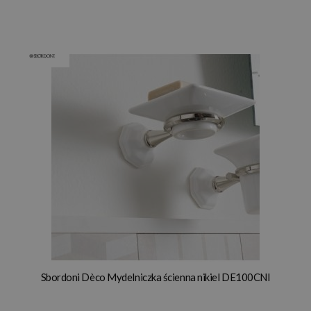
Sbordoni Dèco Mydelniczka ścienna nikiel DE100CNI