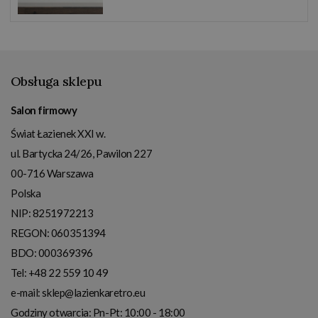
Obsługa sklepu
Salon firmowy
Świat Łazienek XXI w.
ul. Bartycka 24/26, Pawilon 227
00-716
Warszawa
Polska
NIP:
8251972213
REGON: 060351394
BDO: 000369396
Tel:
+48 22 559 10 49
e-mail:
sklep@lazienkaretro.eu
Godziny otwarcia:
Pn-Pt: 10:00 - 18:00