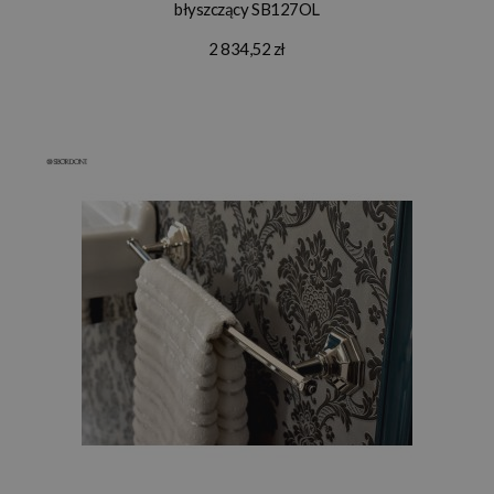
błyszczący SB127OL
2 834,52 zł