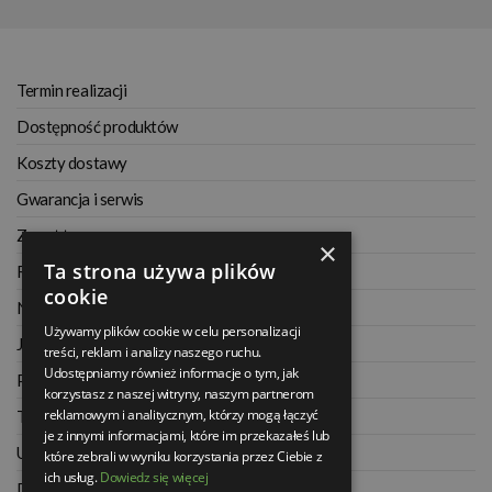
Termin realizacji
Dostępność produktów
Koszty dostawy
Gwarancja i serwis
Zwrot towaru
×
Ta strona używa plików
Regulamin
cookie
Najczęściej zadawane pytania
Używamy plików cookie w celu personalizacji
Jak kupować na raty
treści, reklam i analizy naszego ruchu.
Udostępniamy również informacje o tym, jak
Polityka prywatności
korzystasz z naszej witryny, naszym partnerom
reklamowym i analitycznym, którzy mogą łączyć
Twoje zamówienia
je z innymi informacjami, które im przekazałeś lub
Ustawienia konta
które zebrali w wyniku korzystania przez Ciebie z
ich usług.
Dowiedz się więcej
Dane kontaktowe