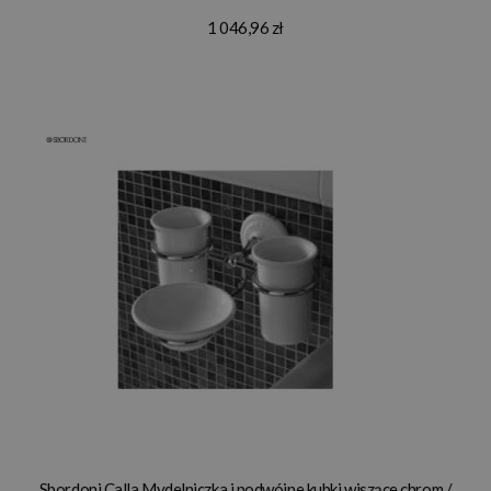
1 046,96 zł
Sbordoni Calla Mydelniczka i podwójne kubki wiszące chrom /