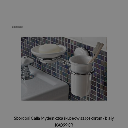
Sbordoni Calla Mydelniczka i kubek wiszące chrom / biały
KA099CR