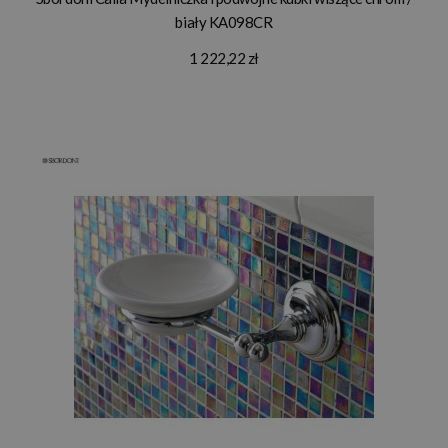
biały KA098CR
1 222,22 zł