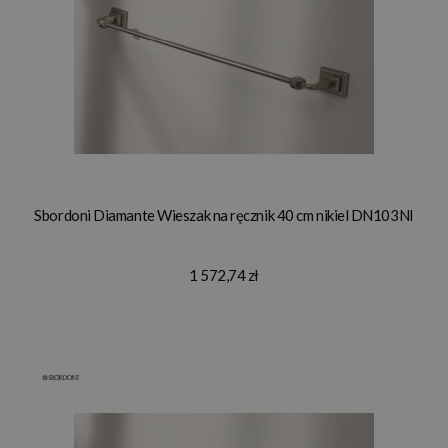
Sbordoni Diamante Wieszak na ręcznik 40 cm nikiel DN103NI
1 572,74 zł