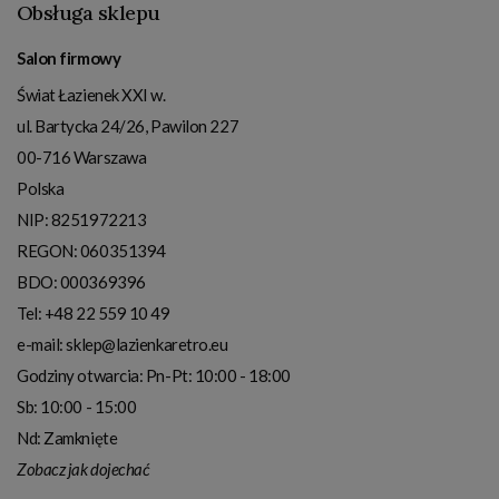
Obsługa sklepu
Salon firmowy
Świat Łazienek XXI w.
ul. Bartycka 24/26, Pawilon 227
00-716
Warszawa
Polska
NIP:
8251972213
REGON: 060351394
BDO: 000369396
Tel:
+48 22 559 10 49
e-mail:
sklep@lazienkaretro.eu
Godziny otwarcia:
Pn-Pt: 10:00 - 18:00
Sb: 10:00 - 15:00
Nd: Zamknięte
Zobacz jak dojechać