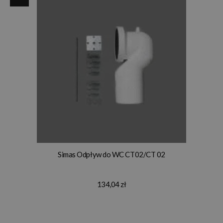
Simas Odpływ do WC CT02/CT 02
134,04 zł