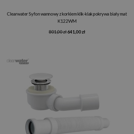
Clearwater Syfon wannowy z korkiem klik-klak pokrywa biały mat
K122WM
801,00 zł
641,00 zł