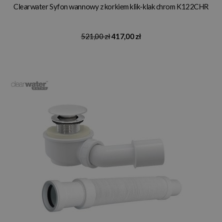
Clearwater Syfon wannowy z korkiem klik-klak chrom K122CHR
521,00 zł
417,00 zł