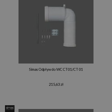
Simas Odpływ do WC CT01/CT 01
215,63 zł