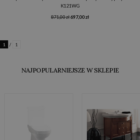
K121WG
871,00 zł
697,00 zł
/
1
1
NAJPOPULARNIEJSZE W SKLEPIE