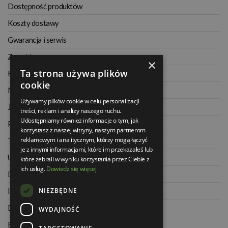
Dostępność produktów
Koszty dostawy
Gwarancja i serwis
Zwrot towaru
×
Ta strona używa plików
Regulamin
cookie
Najczęściej zadawane pytania
Używamy plików cookie w celu personalizacji
Jak kupować na raty
treści, reklam i analizy naszego ruchu.
Udostępniamy również informacje o tym, jak
Polityka prywatności
korzystasz z naszej witryny, naszym partnerom
reklamowym i analitycznym, którzy mogą łączyć
Twoje zamówienia
je z innymi informacjami, które im przekazałeś lub
Ustawienia konta
które zebrali w wyniku korzystania przez Ciebie z
ich usług.
Dowiedz się więcej
Dane kontaktowe
NIEZBĘDNE
Informacje o firmie
Dla architektów
WYDAJNOŚĆ
Blog