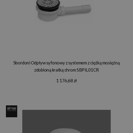
Sbordoni Odpływ syfonowy z systemem z ciężką mosiężną
zdobioną kratką chrom SBPIL01CR
1 176,68 zł