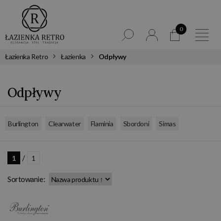
0
Łazienka Retro
Łazienka
Odpływy
Odpływy
,
,
,
,
Burlington
Clearwater
Flaminia
Sbordoni
Simas
/
1
1
Sortowanie: