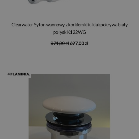
Clearwater Syfon wannowy z korkiem klik-klak pokrywa biały
połysk K122WG
871,00 zł
697,00 zł