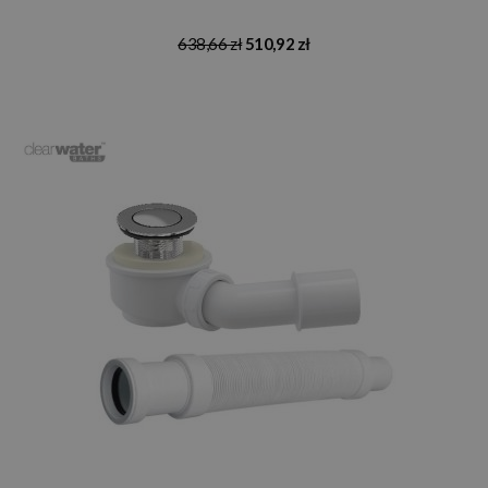
638,66 zł
510,92 zł