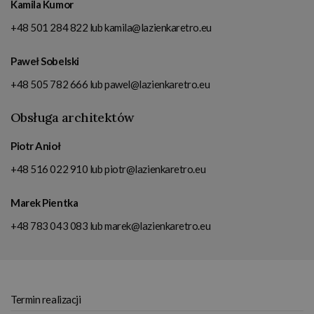
Kamila Kumor
+48 501 284 822
lub
kamila@lazienkaretro.eu
Paweł Sobelski
+48 505 782 666
lub
pawel@lazienkaretro.eu
Obsługa architektów
Piotr Anioł
+48 516 022 910
lub
piotr@lazienkaretro.eu
Marek Pientka
+48 783 043 083
lub
marek@lazienkaretro.eu
Termin realizacji