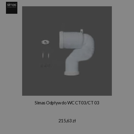
Simas Odpływ do WC CT03/CT 03
215,63 zł