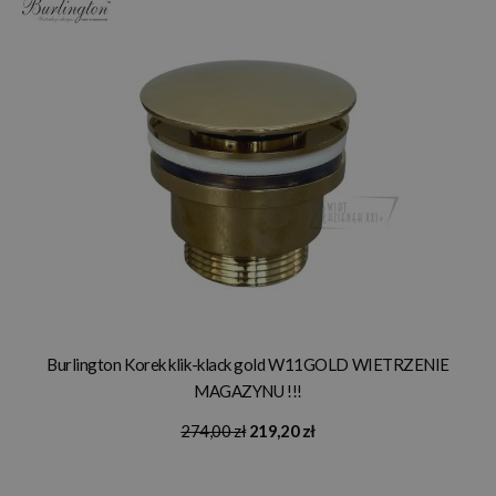
Burlington Korek klik-klack gold W11GOLD WIETRZENIE
MAGAZYNU !!!
274,00 zł
219,20 zł