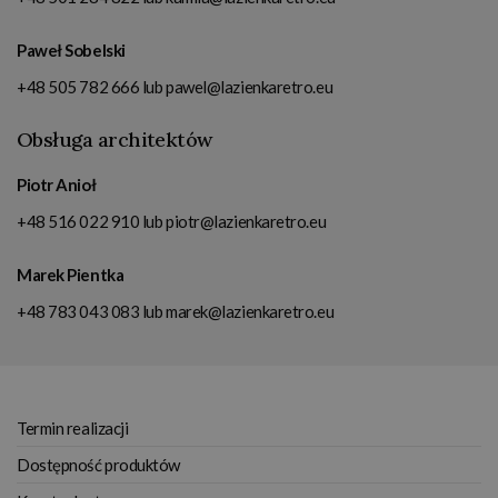
Paweł Sobelski
+48 505 782 666
lub
pawel@lazienkaretro.eu
Obsługa architektów
Piotr Anioł
+48 516 022 910
lub
piotr@lazienkaretro.eu
Marek Pientka
+48 783 043 083
lub
marek@lazienkaretro.eu
Termin realizacji
Dostępność produktów