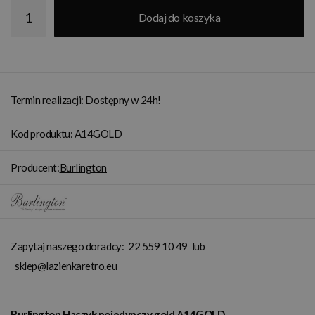
Dodaj do koszyka
Termin realizacji: Dostępny w 24h!
Kod produktu: A14GOLD
Producent:
Burlington
Zapytaj naszego doradcy:
22 559 10 49
lub
sklep@lazienkaretro.eu
Burlington Haczyk pojedynczy gold A14GOLD