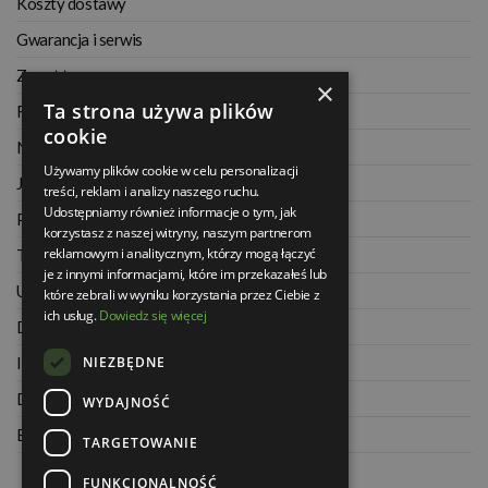
Koszty dostawy
Gwarancja i serwis
Zwrot towaru
×
Ta strona używa plików
Regulamin
cookie
Najczęściej zadawane pytania
Używamy plików cookie w celu personalizacji
Jak kupować na raty
treści, reklam i analizy naszego ruchu.
Udostępniamy również informacje o tym, jak
Polityka prywatności
korzystasz z naszej witryny, naszym partnerom
reklamowym i analitycznym, którzy mogą łączyć
Twoje zamówienia
je z innymi informacjami, które im przekazałeś lub
Ustawienia konta
które zebrali w wyniku korzystania przez Ciebie z
ich usług.
Dowiedz się więcej
Dane kontaktowe
NIEZBĘDNE
Informacje o firmie
Dla architektów
WYDAJNOŚĆ
Blog
TARGETOWANIE
FUNKCJONALNOŚĆ