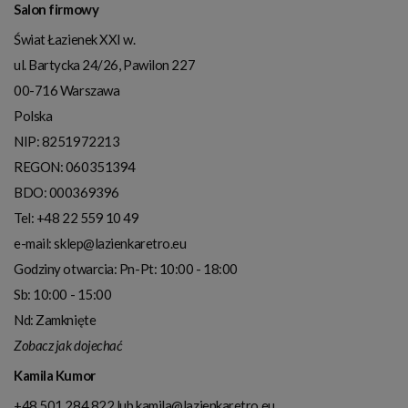
Salon firmowy
Świat Łazienek XXI w.
ul. Bartycka 24/26, Pawilon 227
00-716
Warszawa
Polska
NIP:
8251972213
REGON: 060351394
BDO: 000369396
Tel:
+48 22 559 10 49
e-mail:
sklep@lazienkaretro.eu
Godziny otwarcia:
Pn-Pt: 10:00 - 18:00
Sb: 10:00 - 15:00
Nd: Zamknięte
Zobacz jak dojechać
Kamila Kumor
+48 501 284 822
lub
kamila@lazienkaretro.eu