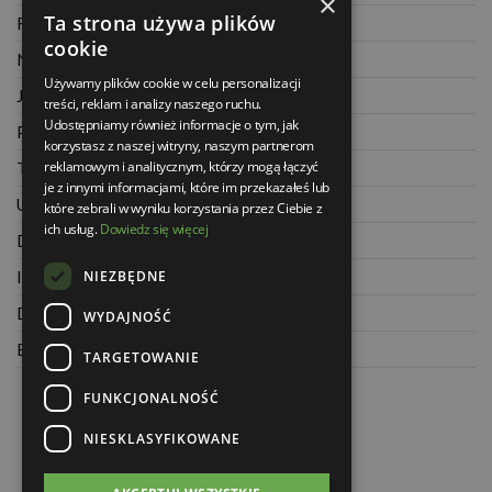
×
Ta strona używa plików
Regulamin
cookie
Najczęściej zadawane pytania
Używamy plików cookie w celu personalizacji
Jak kupować na raty
treści, reklam i analizy naszego ruchu.
Udostępniamy również informacje o tym, jak
Polityka prywatności
korzystasz z naszej witryny, naszym partnerom
reklamowym i analitycznym, którzy mogą łączyć
Twoje zamówienia
je z innymi informacjami, które im przekazałeś lub
Ustawienia konta
które zebrali w wyniku korzystania przez Ciebie z
ich usług.
Dowiedz się więcej
Dane kontaktowe
NIEZBĘDNE
Informacje o firmie
Dla architektów
WYDAJNOŚĆ
Blog
TARGETOWANIE
FUNKCJONALNOŚĆ
NIESKLASYFIKOWANE