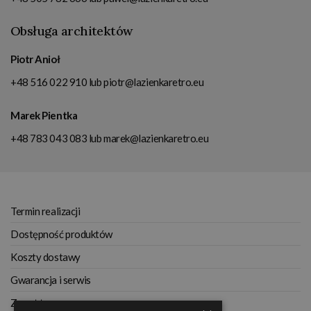
Obsługa architektów
Piotr Anioł
+48 516 022 910
lub
piotr@lazienkaretro.eu
Marek Pientka
+48 783 043 083
lub
marek@lazienkaretro.eu
Termin realizacji
Dostępność produktów
Koszty dostawy
Gwarancja i serwis
Zwrot towaru