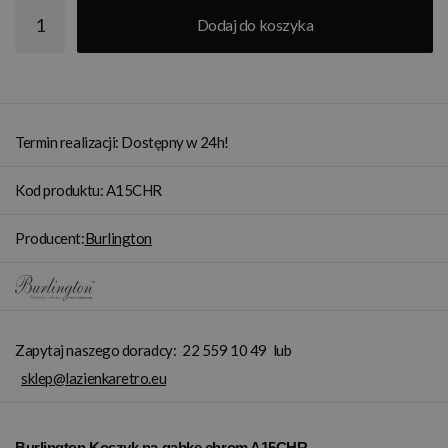
Dodaj do koszyka
Termin realizacji: Dostępny w 24h!
Kod produktu: A15CHR
Producent:
Burlington
Zapytaj naszego doradcy:
22 559 10 49
lub
sklep@lazienkaretro.eu
Burlington Koszyk na gąbkę chrom A15CHR