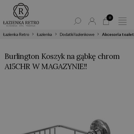
0
Łazienka Retro
Łazienka
Dodatki łazienkowe
Akcesoria toale
Burlington Koszyk na gąbkę chrom
A15CHR W MAGAZYNIE!!