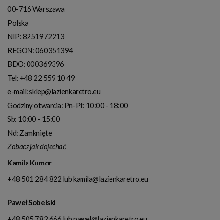
00-716
Warszawa
Polska
NIP:
8251972213
REGON: 060351394
BDO: 000369396
Tel:
+48 22 559 10 49
e-mail:
sklep@lazienkaretro.eu
Godziny otwarcia:
Pn-Pt: 10:00 - 18:00
Sb: 10:00 - 15:00
Nd: Zamknięte
Zobacz jak dojechać
Kamila Kumor
+48 501 284 822
lub
kamila@lazienkaretro.eu
Paweł Sobelski
+48 505 782 666
lub
pawel@lazienkaretro.eu