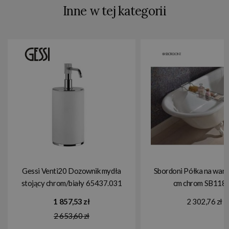
Inne w tej kategorii
Gessi Venti20 Dozownik mydła
Sbordoni Półka na wan
stojący chrom/biały 65437.031
cm chrom SB118
1 857,53 zł
2 302,76 zł
2 653,60 zł