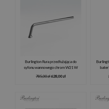
Burlington Rura przedłużająca do
Burling
syfonu wannowego chrom W21 W
bate
MAGAZYNIE!!
785,00 zł
628,00 zł