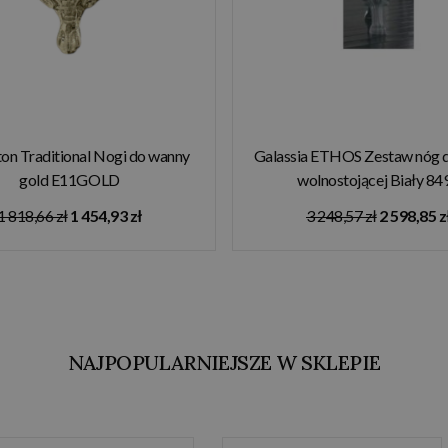
ton Traditional Nogi do wanny
Galassia ETHOS Zestaw nóg 
gold E11GOLD
wolnostojącej Biały 84
1 818,66 zł
1 454,93 zł
3 248,57 zł
2 598,85 z
NAJPOPULARNIEJSZE W SKLEPIE