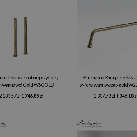
ton Osłony ozdobne przyłączy
Burlington Rura przedłużaj
rii wannowej Gold W6GOLD
syfonu wannowego gold W
2 183,57 zł
1 746,85 zł
1 307,73 zł
1 046,18 z