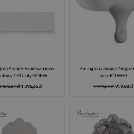
gton Arundel Panel wannowy
Burlington Classical Nogi d
ontowy 170 biały E24FW
białe E10WHI
1 620,81 zł
1 296,65 zł
1 149,59 zł
919,68 zł