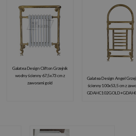
Galatea Design Clifton Grzejnik
wodny ścienny 67,5x73 cm z
Galatea Design Angel Grze
zaworami gold
ścienny 100x53,5 cm z zaw
GDAHC101GOLD
GDAHC102GOLD+GDAH
GDAHC75GOLD W
W MAGAZYNIE!
MAGAZYNIE!!