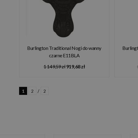
Burlington Traditional Nogi do wanny
Burling
czarne E11BLA
1 149,59 zł
919,68 zł
/
1
2
2