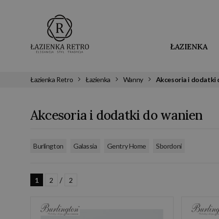
ŁAZIENKA
Łazienka Retro
Łazienka
Wanny
Akcesoria i dodatki
Akcesoria i dodatki do wanien
,
,
,
Burlington
Galassia
Gentry Home
Sbordoni
/
1
2
2