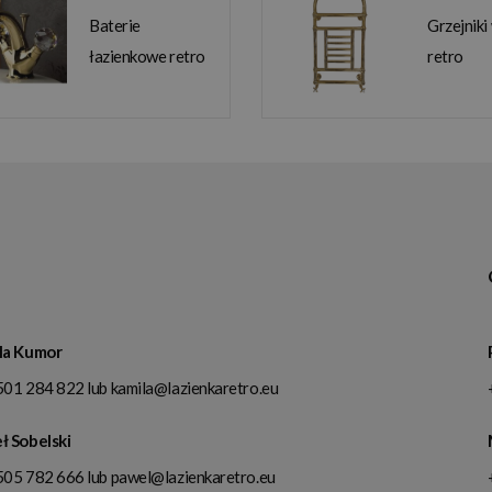
Baterie
Grzejniki
łazienkowe retro
retro
la Kumor
501 284 822
lub
kamila@lazienkaretro.eu
ł Sobelski
505 782 666
lub
pawel@lazienkaretro.eu