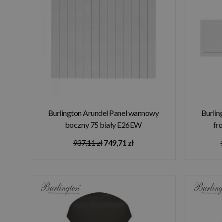
Burlington Arundel Panel wannowy
Burlin
boczny 75 biały E26EW
fr
937,11 zł
749,71 zł