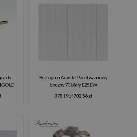
ąca do
Burlington Arundel Panel wannowy
21GOLD
boczny 70 biały E25EW
ł
878,19 zł
702,56 zł