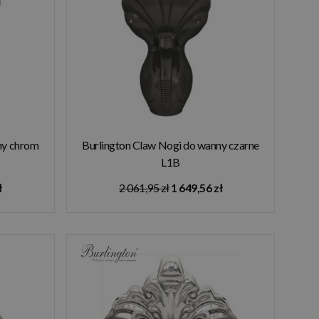
ny chrom
Burlington Claw Nogi do wanny czarne
L1B
ł
2 061,95 zł
1 649,56 zł