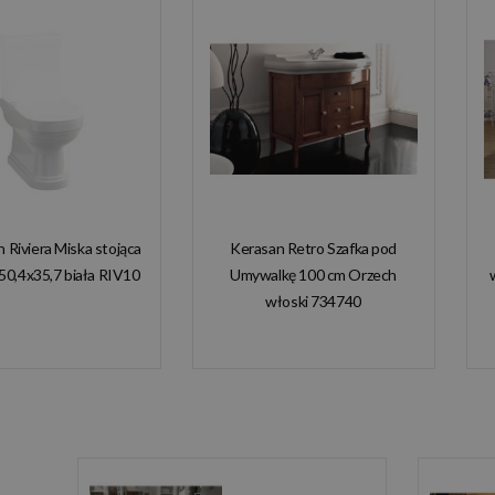
n Riviera Miska stojąca
Kerasan Retro Szafka pod
50,4x35,7 biała RIV10
Umywalkę 100 cm Orzech
włoski 734740