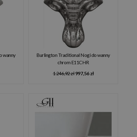
do wanny
Burlington Traditional Nogi do wanny
chrom E11CHR
1 246,92 zł
997,56 zł