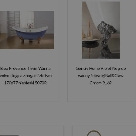
Bleu Provence Thym Wanna
Gentry Home Violet Nogi do
wolnostojąca z nogami złotymi
wanny żeliwnej Ball&Claw
170x77 niebieski 5070R
Chrom 9169