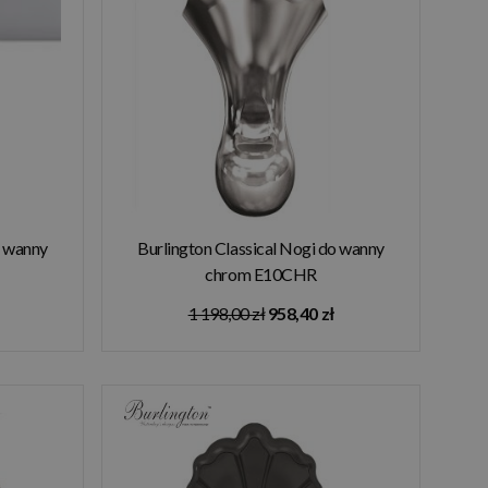
o wanny
Burlington Classical Nogi do wanny
chrom E10CHR
1 198,00 zł
958,40 zł