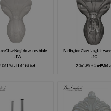
ton Claw Nogi do wanny białe
Burlington Claw Nogi do wan
L1W
L1C
2 061,95 zł
1 649,56 zł
2 061,95 zł
1 649,56 z