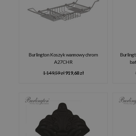
Burlington Koszyk wannowy chrom
Burling
A27CHR
ba
1 149,59 zł
919,68 zł