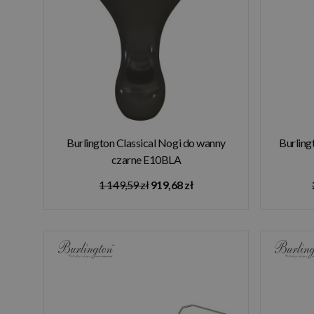
Burlington Classical Nogi do wanny
Burling
czarne E10BLA
1 149,59 zł
919,68 zł