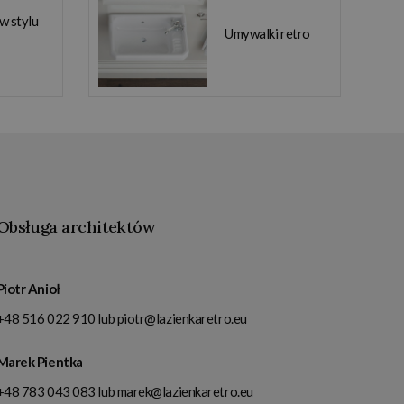
 w stylu
Umywalki retro
Obsługa architektów
Piotr Anioł
+48 516 022 910
lub
piotr@lazienkaretro.eu
Marek Pientka
+48 783 043 083
lub
marek@lazienkaretro.eu