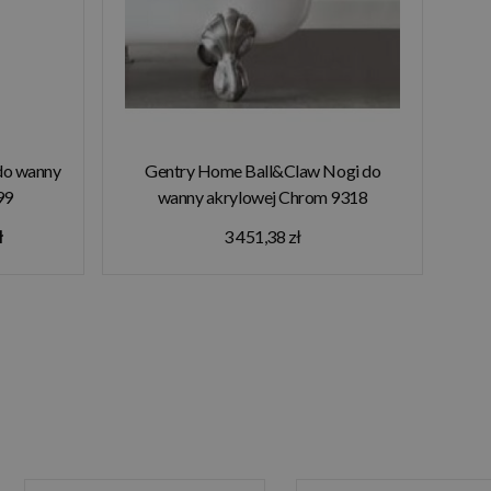
do wanny
Gentry Home Ball&Claw Nogi do
99
wanny akrylowej Chrom 9318
ł
3 451,38 zł