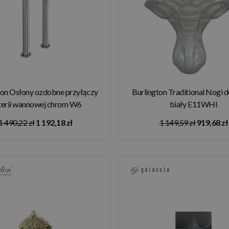
ton Osłony ozdobne przyłączy
Burlington Traditional Nogi 
terii wannowej chrom W6
biały E11WHI
1 490,22 zł
1 192,18 zł
1 149,59 zł
919,68 zł