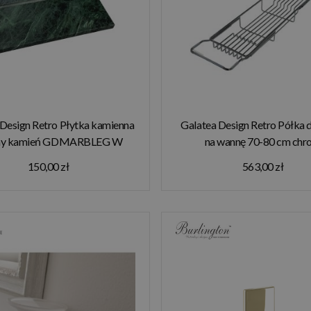
 Design Retro Płytka kamienna
Galatea Design Retro Półka 
ony kamień GDMARBLEG W
na wannę 70-80 cm chr
MAGAZYNIE!!
GDA27CHR W MAGAZYN
150,00 zł
563,00 zł