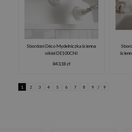
Sbordoni Dèco Mydelniczka ścienna
Sbord
nikiel DE100CNI
ścienn
843,18 zł
/
1
2
3
4
5
6
7
8
9
9