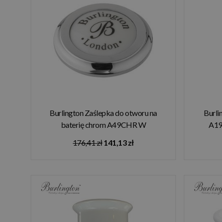
Burlington Zaślepka do otworu na
Burli
baterię chrom A49CHR W
A1
MAGAZYNIE!!
176,41 zł
141,13 zł