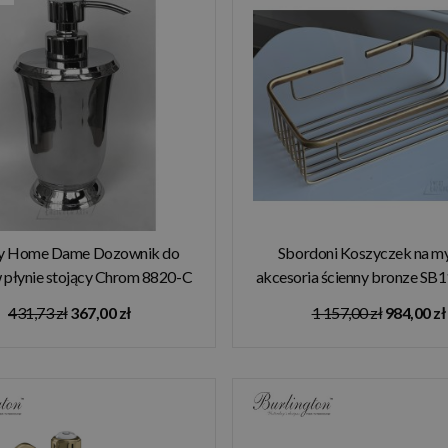
y Home Dame Dozownik do
Sbordoni Koszyczek na my
 płynie stojący Chrom 8820-C
akcesoria ścienny bronze S
W MAGAZYNIE!!
MAGAZYNIE!!
431,73 zł
367,00 zł
1 157,00 zł
984,00 zł