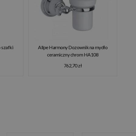
 szafki
Allpe Harmony Dozownik na mydło
ceramiczny chrom HA108
762,70 zł