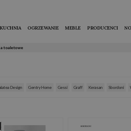
KUCHNIA
OGRZEWANIE
MEBLE
PRODUCENCI
NO
ia toaletowe
,
,
,
,
,
,
latea Design
Gentry Home
Gessi
Graff
Kerasan
Sbordoni