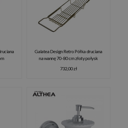
druciana
Galatea Design Retro Półka druciana
om
na wannę 70-80 cm złoty połysk
IE!!
GDA27GOLD W MAGAZYNIE!!
732,00 zł