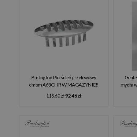
Burlington Pierścień przelewowy
Gentr
chrom A68CHR W MAGAZYNIE!!
mydła w
115,60 zł
92,46 zł