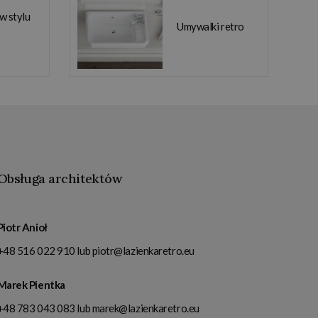
 w stylu
Umywalki retro
Obsługa architektów
Piotr Anioł
+48 516 022 910
lub
piotr@lazienkaretro.eu
Marek Pientka
+48 783 043 083
lub
marek@lazienkaretro.eu