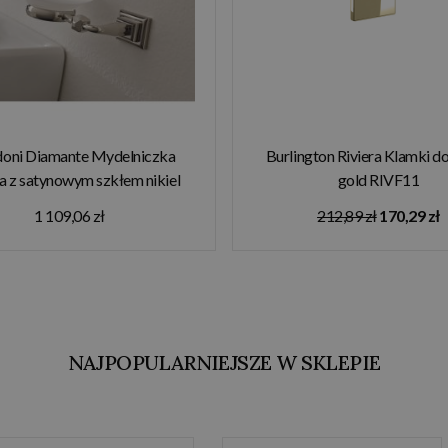
oni Diamante Mydelniczka
Burlington Riviera Klamki do
a z satynowym szkłem nikiel
gold RIVF11
DN100NI
1 109,06 zł
212,89 zł
170,29 zł
NAJPOPULARNIEJSZE W SKLEPIE