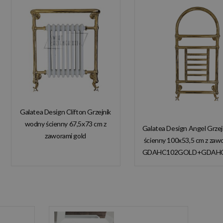
Galatea Design Clifton Grzejnik
wodny ścienny 67,5x73 cm z
Galatea Design Angel Grze
zaworami gold
ścienny 100x53,5 cm z zaw
GDAHC101GOLD
GDAHC102GOLD+GDAH
GDAHC75GOLD W
W MAGAZYNIE!
MAGAZYNIE!!