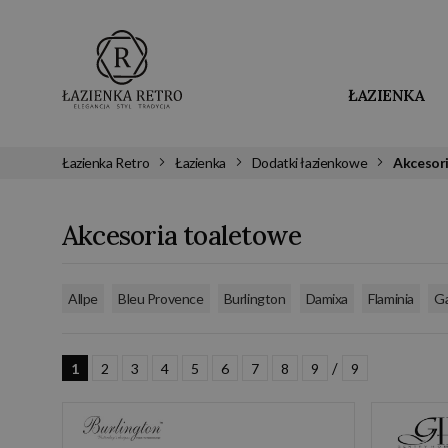
ŁAZIENKA
Łazienka Retro
Łazienka
Dodatki łazienkowe
Akcesor
Akcesoria toaletowe
,
,
,
,
,
Allpe
Bleu Provence
Burlington
Damixa
Flaminia
Ga
/
1
2
3
4
5
6
7
8
9
9