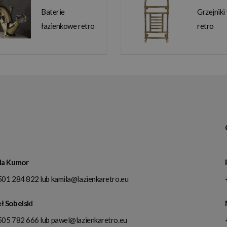
Baterie
Grzejniki
łazienkowe retro
retro
la Kumor
501 284 822
lub
kamila@lazienkaretro.eu
ł Sobelski
505 782 666
lub
pawel@lazienkaretro.eu