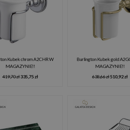
ngton Kubek chrom A2CHR W
Burlington Kubek gold A2
MAGAZYNIE!!
MAGAZYNIE!!
419,70 zł
335,75 zł
638,66 zł
510,92 zł