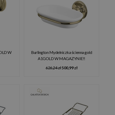
GOLD W
Burlington Mydelniczka ścienna gold
A1GOLD W MAGAZYNIE!!
626,24 zł
500,99 zł