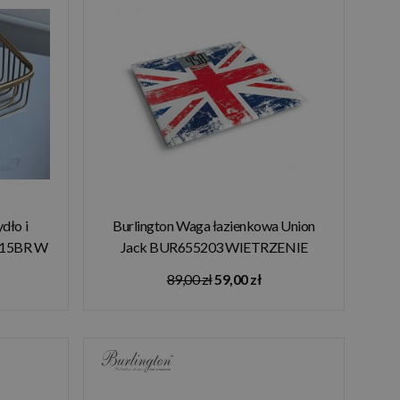
dło i
Burlington Waga łazienkowa Union
B115BR W
Jack BUR655203 WIETRZENIE
MAGAZYNÓW!!
89,00 zł
59,00 zł