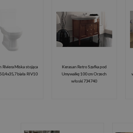
n Riviera Miska stojąca
Kerasan Retro Szafka pod
50,4x35,7 biała RIV10
Umywalkę 100 cm Orzech
włoski 734740