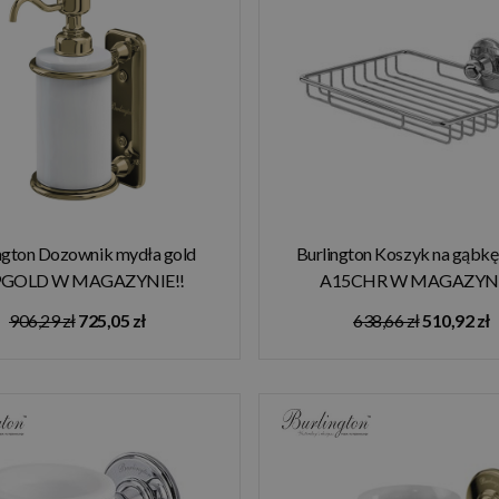
ngton Dozownik mydła gold
Burlington Koszyk na gąbk
9GOLD W MAGAZYNIE!!
A15CHR W MAGAZYNI
906,29 zł
725,05 zł
638,66 zł
510,92 zł