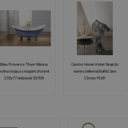
Bleu Provence Thym Wanna
Gentry Home Violet Nogi do
wolnostojąca z nogami złotymi
wanny żeliwnej Ball&Claw
170x77 niebieski 5070R
Chrom 9169