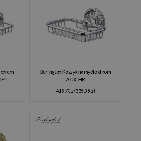
ę chrom
Burlington Koszyk na mydło chrom
E!!
A13CHR
419,70 zł
335,75 zł