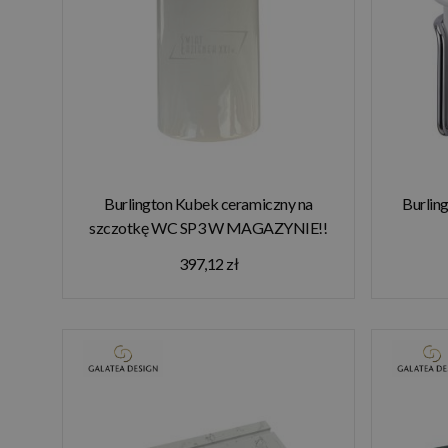
Burlington Kubek ceramiczny na
Burli
szczotkę WC SP3 W MAGAZYNIE!!
397,12 zł