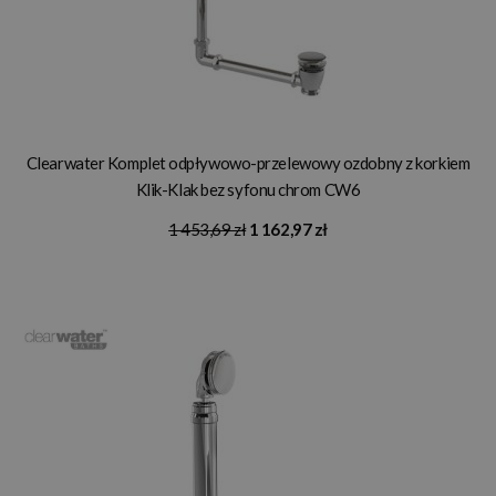
Clearwater Komplet odpływowo-przelewowy ozdobny z korkiem
Klik-Klak bez syfonu chrom CW6
1 453,69 zł
1 162,97 zł