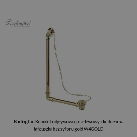
Burlington Komplet odpływowo-przelewowy z korkiem na
łańcuszku bez syfonu gold W4GOLD