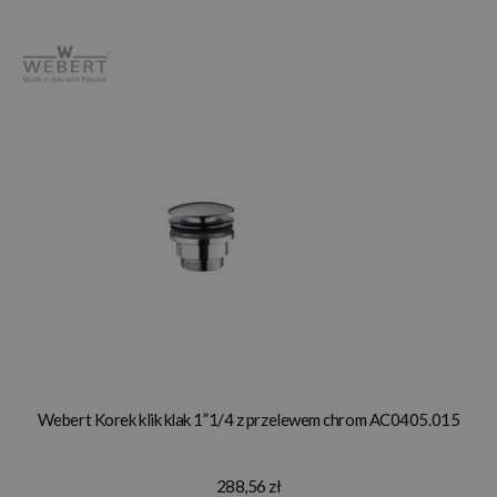
Webert Korek klik klak 1”1/4 z przelewem chrom AC0405.015
288,56 zł