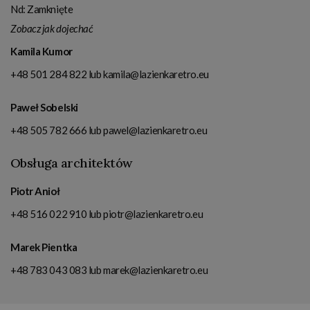
Nd: Zamknięte
Zobacz jak dojechać
Kamila Kumor
+48 501 284 822
lub
kamila@lazienkaretro.eu
Paweł Sobelski
+48 505 782 666
lub
pawel@lazienkaretro.eu
Obsługa architektów
Piotr Anioł
+48 516 022 910
lub
piotr@lazienkaretro.eu
Marek Pientka
+48 783 043 083
lub
marek@lazienkaretro.eu