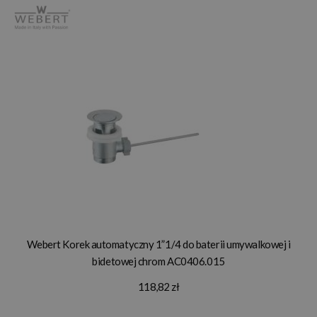
Webert Korek automatyczny 1”1/4 do baterii umywalkowej i
bidetowej chrom AC0406.015
118,82 zł