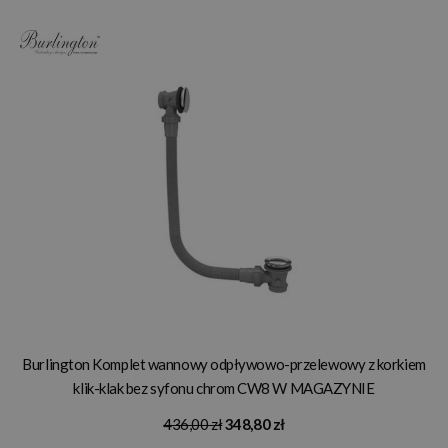
Burlington Komplet wannowy odpływowo-przelewowy z korkiem
klik-klak bez syfonu chrom CW8 W MAGAZYNIE
436,00 zł
348,80 zł