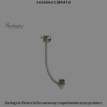
1 611,84 zł
1 289,47 zł
Burlington Riviera Syfon wannowy z napełnianiem przez przelew z