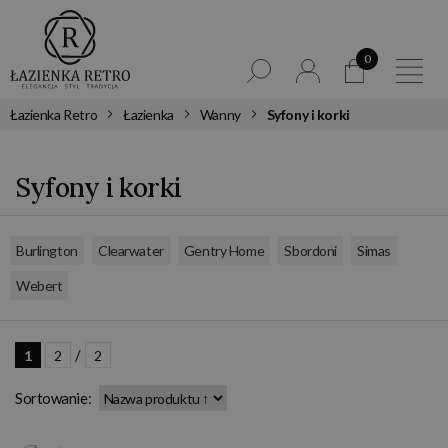
0
Łazienka Retro
Łazienka
Wanny
Syfony i korki
Syfony i korki
,
,
,
,
,
Burlington
Clearwater
Gentry Home
Sbordoni
Simas
Webert
/
1
2
2
Sortowanie: