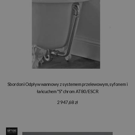
Sbordoni Odpływ wannowy z systemem przelewowym, syfonem i
łańcuchem "S" chrom AT80/ESCR
2 947,68 zł