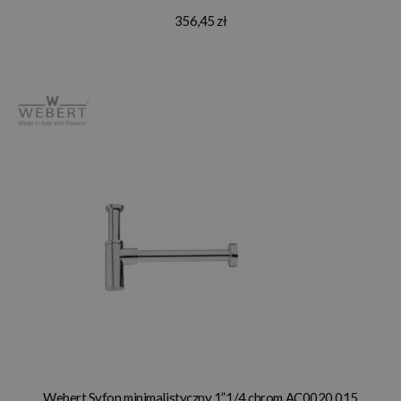
356,45 zł
Webert Syfon minimalistyczny 1”1/4 chrom AC0020.015