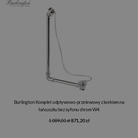
Burlington Komplet odpływowo-przelewowy z korkiem na
łańcuszku bez syfonu chrom W4
1 089,00 zł
871,20 zł