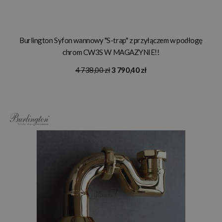
Burlington Syfon wannowy "S-trap" z przyłączem w podłogę
chrom CW3S W MAGAZYNIE!!
4 738,00 zł
3 790,40 zł