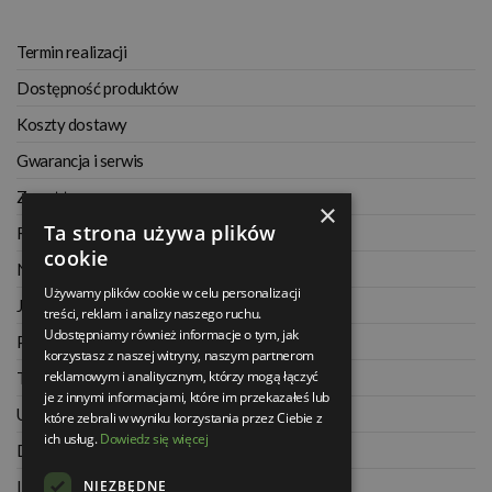
Termin realizacji
Dostępność produktów
Koszty dostawy
Gwarancja i serwis
Zwrot towaru
×
Ta strona używa plików
Regulamin
cookie
Najczęściej zadawane pytania
Używamy plików cookie w celu personalizacji
Jak kupować na raty
treści, reklam i analizy naszego ruchu.
Udostępniamy również informacje o tym, jak
Polityka prywatności
korzystasz z naszej witryny, naszym partnerom
reklamowym i analitycznym, którzy mogą łączyć
Twoje zamówienia
je z innymi informacjami, które im przekazałeś lub
Ustawienia konta
które zebrali w wyniku korzystania przez Ciebie z
ich usług.
Dowiedz się więcej
Dane kontaktowe
NIEZBĘDNE
Informacje o firmie