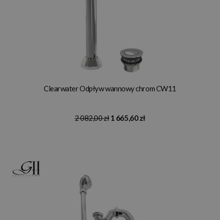
Clearwater Odpływ wannowy chrom CW11
2 082,00 zł
1 665,60 zł