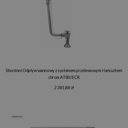
Sbordoni Odpływ wannowy z systemem przelewowym i łańcuchem
chrom AT80/ECR
2 381,88 zł