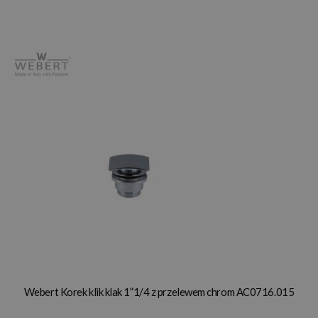
Webert Korek klik klak 1”1/4 z przelewem chrom AC0716.015