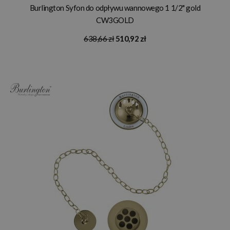
Burlington Syfon do odpływu wannowego 1 1/2" gold
CW3GOLD
638,66 zł
510,92 zł