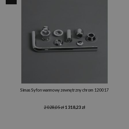
Simas Syfon wannowy zewnętrzny chrom 120017
2 028,05 zł
1 318,23 zł