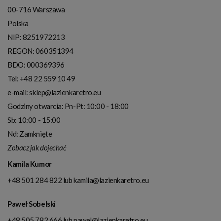
00-716
Warszawa
Polska
NIP:
8251972213
REGON: 060351394
BDO: 000369396
Tel:
+48 22 559 10 49
e-mail:
sklep@lazienkaretro.eu
Godziny otwarcia:
Pn-Pt: 10:00 - 18:00
Sb: 10:00 - 15:00
Nd: Zamknięte
Zobacz jak dojechać
Kamila Kumor
+48 501 284 822
lub
kamila@lazienkaretro.eu
Paweł Sobelski
+48 505 782 666
lub
pawel@lazienkaretro.eu