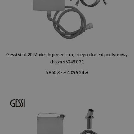
Gessi Venti20 Moduł do prysznica ręcznego element podtynkowy
chrom 65049.031
5 850,37 zł
4 095,24 zł