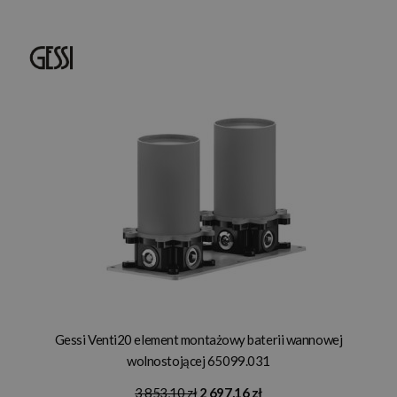
Gessi Venti20 element montażowy baterii wannowej
wolnostojącej 65099.031
3 853,10 zł
2 697,16 zł