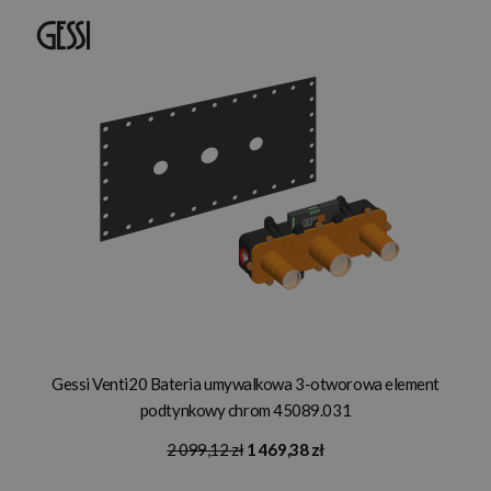
Gessi Venti20 Bateria umywalkowa 3-otworowa element
podtynkowy chrom 45089.031
2 099,12 zł
1 469,38 zł