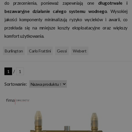
do przecenienia, ponieważ zapewniają one
długotrwałe i
bezawaryjne działanie całego systemu wodnego
. Wysokiej
jakości komponenty minimalizują ryzyko wycieków i awarii, co
przekłada się na mniejsze koszty eksploatacyjne oraz większy
komfort użytkowania.
,
,
,
Burlington
Carlo Frattini
Gessi
Webert
/
1
1
Sortowanie: