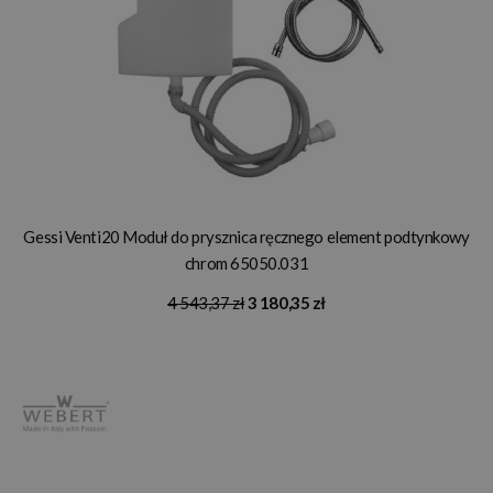
Gessi Venti20 Moduł do prysznica ręcznego element podtynkowy
chrom 65050.031
4 543,37 zł
3 180,35 zł