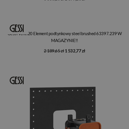
Gessi Venti20 Element podtynkowy steel brushed 63397.239 W
MAGAZYNIE!!
2 189,65 zł
1 532,77 zł