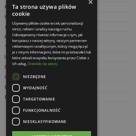
×
Ta strona używa plików
Regulamin
cookie
Najczęściej zadawane pytania
Używamy plików cookie w celu personalizacji
Jak kupować na raty
treści, reklam i analizy naszego ruchu.
Udostępniamy również informacje o tym, jak
Polityka prywatności
korzystasz z naszej witryny, naszym partnerom
reklamowym i analitycznym, którzy mogą łączyć
Twoje zamówienia
je z innymi informacjami, które im przekazałeś lub
Ustawienia konta
które zebrali w wyniku korzystania przez Ciebie z
ich usług.
Dowiedz się więcej
Dane kontaktowe
NIEZBĘDNE
Informacje o firmie
Dla architektów
WYDAJNOŚĆ
Blog
TARGETOWANIE
FUNKCJONALNOŚĆ
NIESKLASYFIKOWANE