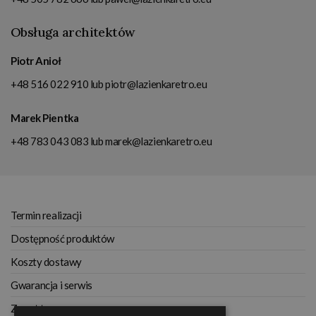
Obsługa architektów
Piotr Anioł
+48 516 022 910
lub
piotr@lazienkaretro.eu
Marek Pientka
+48 783 043 083
lub
marek@lazienkaretro.eu
Termin realizacji
Dostępność produktów
Koszty dostawy
Gwarancja i serwis
Zwrot towaru