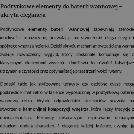
Podtynkowe elementy do baterii wannowej –
ukryta elegancja
Podtynkowe
elementy baterii wannowej
zapewniają szerokie
możliwości aranżacyjne, pozwalając na stworzenie eleganckiego i
spójnego wnętrza łazienki. Dzięki ukryciu mechanizmów za ścianą wanna
zyskuje nowoczesny wygląd, który doskonale komponuje się z
klasycznymi elementami wystroju. Umożliwia to również łatwiejsze
utrzymanie czystości oraz optymalizację przestrzeni wokół wanny.
Dodatki takie jak stylizowane uchwyty czy ozdobne dysze mogą
podkreślić klimat retro w łazience wyposażonej w podtynkową
baterię
wannową retro
. Wybór odpowiednich akcesoriów pozwala na
stworzenie
harmonijnej kompozycji wnętrza
, która łączy tradycję 
nowoczesnością. Elementy dekoracyjne inspirowane minionymi
dekadami dodają charakteru i elegancji każdej łazience, czyniąc ją
miejscem wyjątkowym i pełnym uroku.