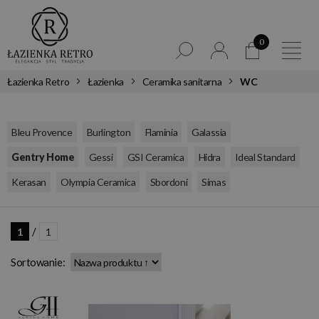
0
Łazienka Retro
Łazienka
Ceramika sanitarna
WC
,
,
,
,
Bleu Provence
Burlington
Flaminia
Galassia
,
,
,
,
,
Gentry Home
Gessi
GSI Ceramica
Hidra
Ideal Standard
,
,
,
Kerasan
Olympia Ceramica
Sbordoni
Simas
/
1
1
Sortowanie: