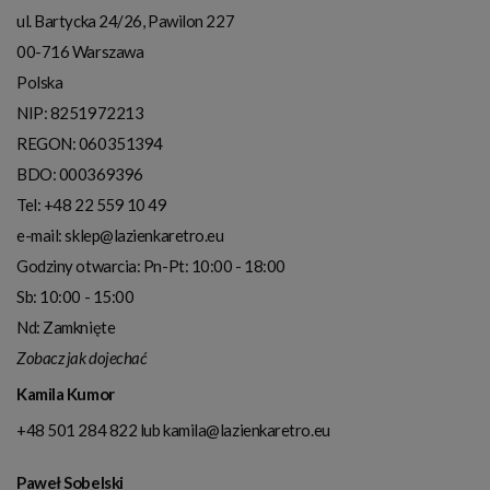
ul. Bartycka 24/26, Pawilon 227
00-716
Warszawa
Polska
NIP:
8251972213
REGON: 060351394
BDO: 000369396
Tel:
+48 22 559 10 49
e-mail:
sklep@lazienkaretro.eu
Godziny otwarcia:
Pn-Pt: 10:00 - 18:00
Sb: 10:00 - 15:00
Nd: Zamknięte
Zobacz jak dojechać
Kamila Kumor
+48 501 284 822
lub
kamila@lazienkaretro.eu
Paweł Sobelski