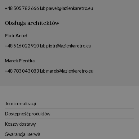
+48 505 782 666
lub
pawel@lazienkaretro.eu
Obsługa architektów
Piotr Anioł
+48 516 022 910
lub
piotr@lazienkaretro.eu
Marek Pientka
+48 783 043 083
lub
marek@lazienkaretro.eu
Termin realizacji
Dostępność produktów
Koszty dostawy
Gwarancja i serwis