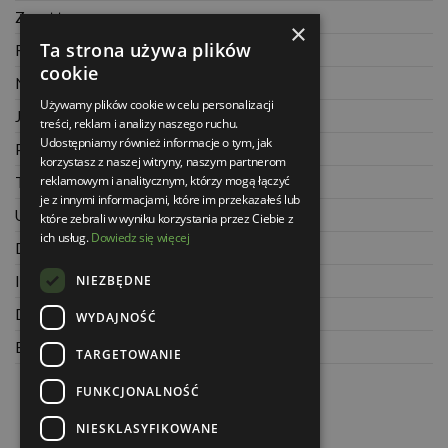
Zwrot towaru
×
Ta strona używa plików
Regulamin
cookie
Najczęściej zadawane pytania
Używamy plików cookie w celu personalizacji
Jak kupować na raty
treści, reklam i analizy naszego ruchu.
Udostępniamy również informacje o tym, jak
Polityka prywatności
korzystasz z naszej witryny, naszym partnerom
reklamowym i analitycznym, którzy mogą łączyć
Twoje zamówienia
je z innymi informacjami, które im przekazałeś lub
Ustawienia konta
które zebrali w wyniku korzystania przez Ciebie z
ich usług.
Dowiedz się więcej
Dane kontaktowe
NIEZBĘDNE
Informacje o firmie
Dla architektów
WYDAJNOŚĆ
Blog
TARGETOWANIE
FUNKCJONALNOŚĆ
NIESKLASYFIKOWANE