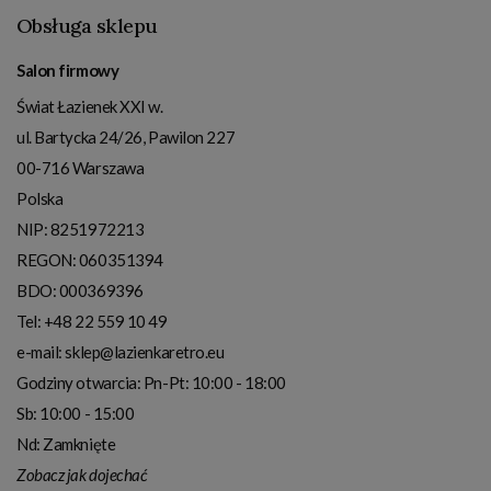
Obsługa sklepu
Salon firmowy
Świat Łazienek XXI w.
ul. Bartycka 24/26, Pawilon 227
00-716
Warszawa
Polska
NIP:
8251972213
REGON: 060351394
BDO: 000369396
Tel:
+48 22 559 10 49
e-mail:
sklep@lazienkaretro.eu
Godziny otwarcia:
Pn-Pt: 10:00 - 18:00
Sb: 10:00 - 15:00
Nd: Zamknięte
Zobacz jak dojechać