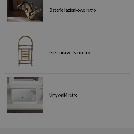
Baterie łazienkowe retro
Grzejniki w stylu retro
Umywalki retro