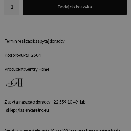
Dodaj do koszyka
Termin realizacji: zapytaj doradcy
Kod produktu: 2504
Producent:
Gentry Home
Zapytaj naszego doradcy:
22 559 10 49
lub
sklep@lazienkaretro.eu
Gentry Home Belgravia Miska WC kompaktowa stojąca Biała