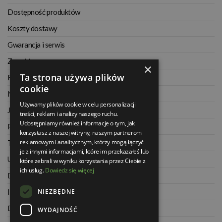
Dostępność produktów
Koszty dostawy
Gwarancja i serwis
Zwrot towaru
×
Ta strona używa plików
Regulamin
cookie
Najczęściej zadawane pytania
Używamy plików cookie w celu personalizacji
Jak kupować na raty
treści, reklam i analizy naszego ruchu.
Udostępniamy również informacje o tym, jak
Polityka prywatności
korzystasz z naszej witryny, naszym partnerom
reklamowym i analitycznym, którzy mogą łączyć
Twoje zamówienia
je z innymi informacjami, które im przekazałeś lub
Ustawienia konta
które zebrali w wyniku korzystania przez Ciebie z
ich usług.
Dowiedz się więcej
Dane kontaktowe
NIEZBĘDNE
Informacje o firmie
Dla architektów
WYDAJNOŚĆ