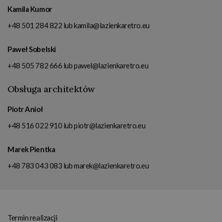
Kamila Kumor
+48 501 284 822
lub
kamila@lazienkaretro.eu
Paweł Sobelski
+48 505 782 666
lub
pawel@lazienkaretro.eu
Obsługa architektów
Piotr Anioł
+48 516 022 910
lub
piotr@lazienkaretro.eu
Marek Pientka
+48 783 043 083
lub
marek@lazienkaretro.eu
Termin realizacji