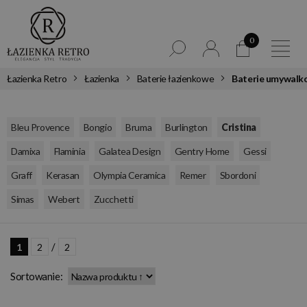
0
Łazienka Retro
Łazienka
Baterie łazienkowe
Baterie umywalk
,
,
,
,
,
Bleu Provence
Bongio
Bruma
Burlington
Cristina
,
,
,
,
,
Damixa
Flaminia
Galatea Design
Gentry Home
Gessi
,
,
,
,
,
Graff
Kerasan
Olympia Ceramica
Remer
Sbordoni
,
,
Simas
Webert
Zucchetti
/
1
2
2
Sortowanie: