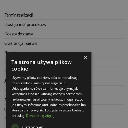
Termin realizacji
Dostępność produktów
Koszty dostawy
Gwarancja i serwis
Zwrot towaru
×
Ta strona używa plików
Regulamin
cookie
Najczęściej zadawane pytania
Używamy plików cookie w celu personalizacji
Jak kupować na raty
treści, reklam i analizy naszego ruchu.
Udostępniamy również informacje o tym, jak
Polityka prywatności
korzystasz z naszej witryny, naszym partnerom
reklamowym i analitycznym, którzy mogą łączyć
Twoje zamówienia
je z innymi informacjami, które im przekazałeś lub
Ustawienia konta
które zebrali w wyniku korzystania przez Ciebie z
ich usług.
Dowiedz się więcej
Dane kontaktowe
NIEZBĘDNE
Informacje o firmie