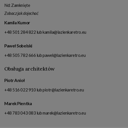
Nd: Zamknięte
Zobacz jak dojechać
Kamila Kumor
+48 501 284 822
lub
kamila@lazienkaretro.eu
Paweł Sobelski
+48 505 782 666
lub
pawel@lazienkaretro.eu
Obsługa architektów
Piotr Anioł
+48 516 022 910
lub
piotr@lazienkaretro.eu
Marek Pientka
+48 783 043 083
lub
marek@lazienkaretro.eu