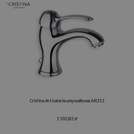
Cristina Art bateria umywalkowa AR211
1 502,82 zł