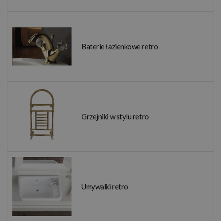
Baterie łazienkowe retro
Grzejniki w stylu retro
Umywalki retro