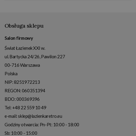
Obsługa sklepu
Salon firmowy
Świat Łazienek XXI w.
ul. Bartycka 24/26, Pawilon 227
00-716
Warszawa
Polska
NIP:
8251972213
REGON: 060351394
BDO: 000369396
Tel:
+48 22 559 10 49
e-mail:
sklep@lazienkaretro.eu
Godziny otwarcia:
Pn-Pt: 10:00 - 18:00
Sb: 10:00 - 15:00