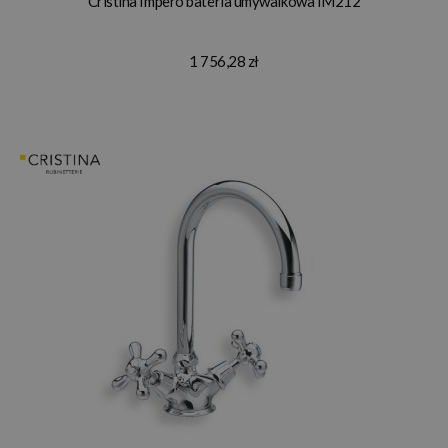
Cristina Impero bateria umywalkowa IM212
1 756,28 zł