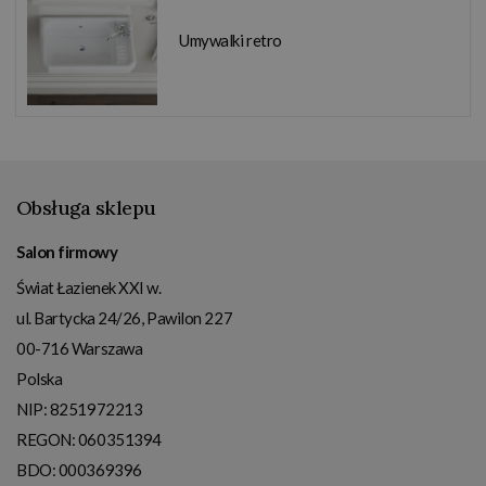
Umywalki retro
Obsługa sklepu
Salon firmowy
Świat Łazienek XXI w.
ul. Bartycka 24/26, Pawilon 227
00-716
Warszawa
Polska
NIP:
8251972213
REGON: 060351394
BDO: 000369396