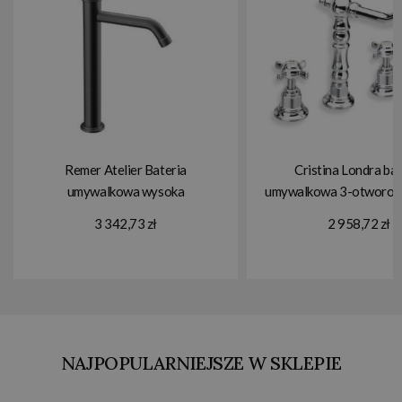
Remer Atelier Bateria
Cristina Londra bat
umywalkowa wysoka
umywalkowa 3-otworo
jednouchwytowa bez korka
3 342,73 zł
2 958,72 zł
Brushed Black Chrome
AL11LXLCFP
NAJPOPULARNIEJSZE W SKLEPIE