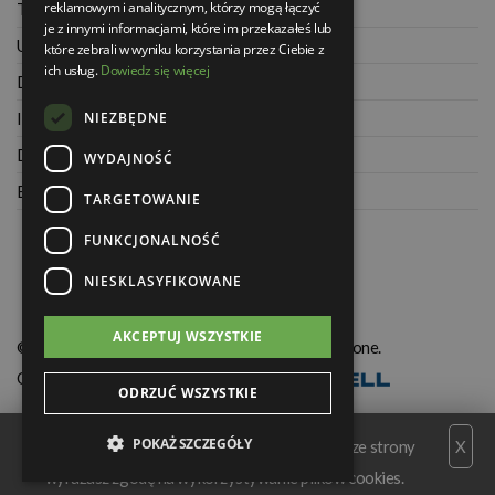
reklamowym i analitycznym, którzy mogą łączyć
Twoje zamówienia
je z innymi informacjami, które im przekazałeś lub
Ustawienia konta
które zebrali w wyniku korzystania przez Ciebie z
ich usług.
Dowiedz się więcej
Dane kontaktowe
NIEZBĘDNE
Informacje o firmie
Dla architektów
WYDAJNOŚĆ
Blog
TARGETOWANIE
FUNKCJONALNOŚĆ
NIESKLASYFIKOWANE
AKCEPTUJ WSZYSTKIE
© Świat Łazienek XXI w. Wszelkie prawa zastrzeżone.
Oprogramowanie KQS.store
:
Realizacja
ODRZUĆ WSZYSTKIE
POKAŻ SZCZEGÓŁY
Serwis wykorzystuje pliki cookies. Korzystając ze strony
X
wyrażasz zgodę na wykorzystywanie plików cookies.