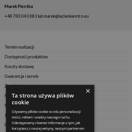
Marek Pientka
+48 783 043 083
lub
marek@lazienkaretro.eu
Termin realizacji
Dostępność produktów
Koszty dostawy
Gwarancja i serwis
Zwrot towaru
×
Ta strona używa plików
Regulamin
cookie
Najczęściej zadawane pytania
Używamy plików cookie w celu personalizacji
Jak kupować na raty
treści, reklam i analizy naszego ruchu.
Udostępniamy również informacje o tym, jak
Polityka prywatności
korzystasz z naszej witryny, naszym partnerom