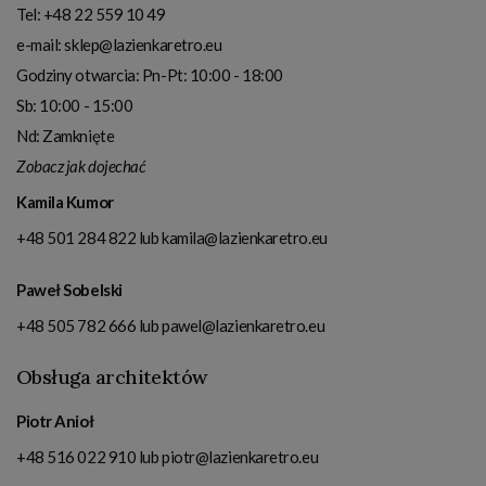
Tel:
+48 22 559 10 49
e-mail:
sklep@lazienkaretro.eu
Godziny otwarcia:
Pn-Pt: 10:00 - 18:00
Sb: 10:00 - 15:00
Nd: Zamknięte
Zobacz jak dojechać
Kamila Kumor
+48 501 284 822
lub
kamila@lazienkaretro.eu
Paweł Sobelski
+48 505 782 666
lub
pawel@lazienkaretro.eu
Obsługa architektów
Piotr Anioł
+48 516 022 910
lub
piotr@lazienkaretro.eu