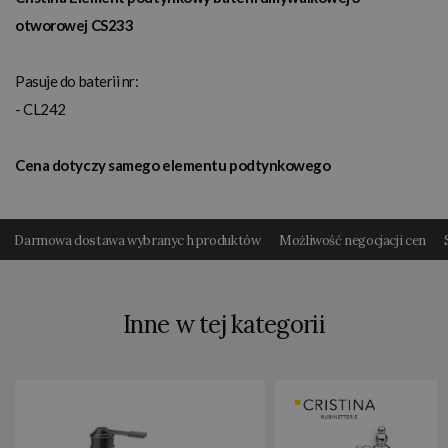
otworowej CS233
Pasuje do baterii nr:
- CL242
Cena dotyczy samego elementu podtynkowego
Darmowa dostawa wybranyc h produktów
Możliwość negocjacji cen
Inne w tej kategorii