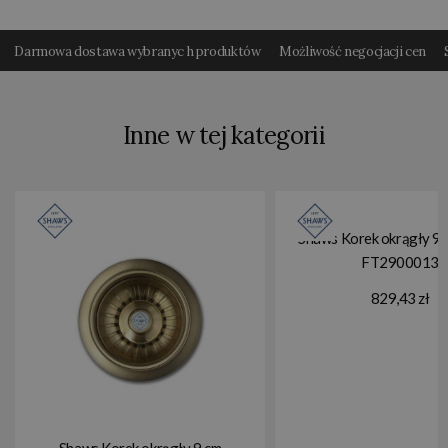
Darmowa dostawa wybranyc h produktów
Możliwość negocjacji cen
Inne w tej kategorii
Shaws Korek okrągły 9 
FT2900013
829,43 zł
Shaws Korek okrągły 9 cm