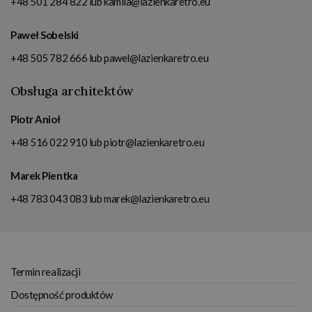
+48 501 284 822
lub
kamila@lazienkaretro.eu
Paweł Sobelski
+48 505 782 666
lub
pawel@lazienkaretro.eu
Obsługa architektów
Piotr Anioł
+48 516 022 910
lub
piotr@lazienkaretro.eu
Marek Pientka
+48 783 043 083
lub
marek@lazienkaretro.eu
Termin realizacji
Dostępność produktów