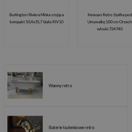
Burlington Riviera Miska stojąca
Kerasan Retro Szafka pod
kompakt 50,4x35,7 biała RIV10
Umywalkę 100 cm Orzech
włoski 734740
Wanny retro
Baterie łazienkowe retro