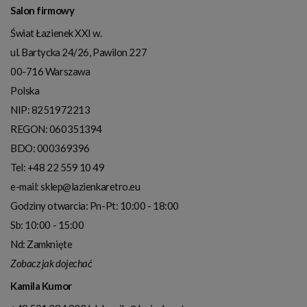
Salon firmowy
Świat Łazienek XXI w.
ul. Bartycka 24/26, Pawilon 227
00-716
Warszawa
Polska
NIP:
8251972213
REGON: 060351394
BDO: 000369396
Tel:
+48 22 559 10 49
e-mail:
sklep@lazienkaretro.eu
Godziny otwarcia:
Pn-Pt: 10:00 - 18:00
Sb: 10:00 - 15:00
Nd: Zamknięte
Zobacz jak dojechać
Kamila Kumor