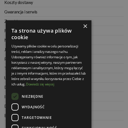
Koszty dostawy
Gwarancja i serwis
Zwrot towaru
×
Ta strona używa plików
Regulamin
cookie
Najczęściej zadawane pytania
Używamy plików cookie w celu personalizacji
Jak kupować na raty
treści, reklam i analizy naszego ruchu.
Udostępniamy również informacje o tym, jak
Polityka prywatności
korzystasz z naszej witryny, naszym partnerom
reklamowym i analitycznym, którzy mogą łączyć
Twoje zamówienia
je z innymi informacjami, które im przekazałeś lub
Ustawienia konta
które zebrali w wyniku korzystania przez Ciebie z
ich usług.
Dowiedz się więcej
Dane kontaktowe
NIEZBĘDNE
Informacje o firmie
Dla architektów
WYDAJNOŚĆ
Blog
TARGETOWANIE