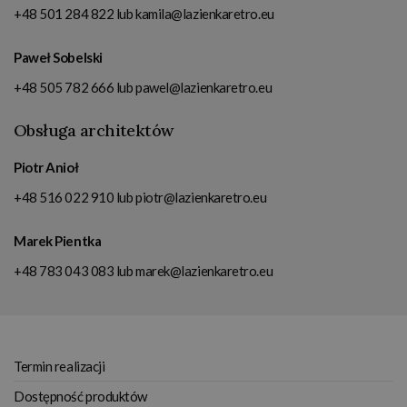
+48 501 284 822
lub
kamila@lazienkaretro.eu
Paweł Sobelski
+48 505 782 666
lub
pawel@lazienkaretro.eu
Obsługa architektów
Piotr Anioł
+48 516 022 910
lub
piotr@lazienkaretro.eu
Marek Pientka
+48 783 043 083
lub
marek@lazienkaretro.eu
Termin realizacji
Dostępność produktów