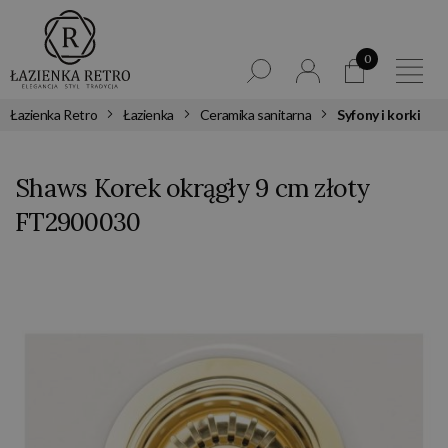
0
Łazienka Retro
Łazienka
Ceramika sanitarna
Syfony i korki
Shaws Korek okrągły 9 cm złoty
FT2900030