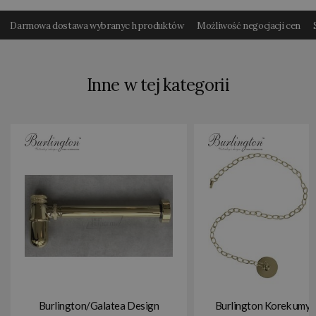
Darmowa dostawa wybranyc h produktów
Możliwość negocjacji cen
Inne w tej kategorii
Burlington/Galatea Design
Burlington Korek umy