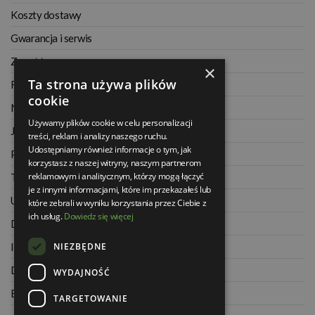
Koszty dostawy
Gwarancja i serwis
Zwrot towaru
×
Ta strona używa plików
Regulamin
cookie
Najczęściej zadawane pytania
Używamy plików cookie w celu personalizacji
Jak kupować na raty
treści, reklam i analizy naszego ruchu.
Udostępniamy również informacje o tym, jak
Polityka prywatności
korzystasz z naszej witryny, naszym partnerom
reklamowym i analitycznym, którzy mogą łączyć
Twoje zamówienia
je z innymi informacjami, które im przekazałeś lub
Ustawienia konta
które zebrali w wyniku korzystania przez Ciebie z
ich usług.
Dowiedz się więcej
Dane kontaktowe
NIEZBĘDNE
Informacje o firmie
Dla architektów
WYDAJNOŚĆ
Blog
TARGETOWANIE