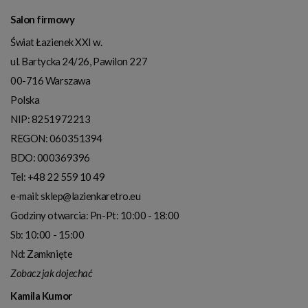
Salon firmowy
Świat Łazienek XXI w.
ul. Bartycka 24/26, Pawilon 227
00-716
Warszawa
Polska
NIP:
8251972213
REGON: 060351394
BDO: 000369396
Tel:
+48 22 559 10 49
e-mail:
sklep@lazienkaretro.eu
Godziny otwarcia:
Pn-Pt: 10:00 - 18:00
Sb: 10:00 - 15:00
Nd: Zamknięte
Zobacz jak dojechać
Kamila Kumor