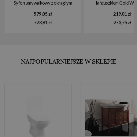
Syfon umywalkowy z okrągłym
łańcuszkiem Gold 
spodem gold
579,05 zł
219,01 zł
W14GOLD/GDW14GOLD W
723,81 zł
273,75 zł
MAGAZYNIE!!
NAJPOPULARNIEJSZE W SKLEPIE