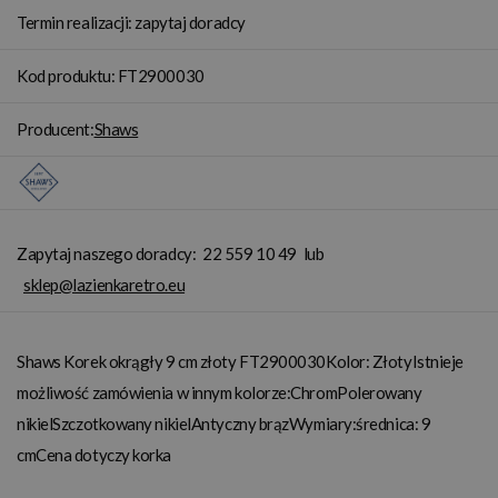
Termin realizacji: zapytaj doradcy
Kod produktu: FT2900030
Producent:
Shaws
Zapytaj naszego doradcy:
22 559 10 49
lub
sklep@lazienkaretro.eu
Shaws Korek okrągły 9 cm złoty FT2900030Kolor: ZłotyIstnieje
możliwość zamówienia w innym kolorze:ChromPolerowany
nikielSzczotkowany nikielAntyczny brązWymiary:średnica: 9
cmCena dotyczy korka