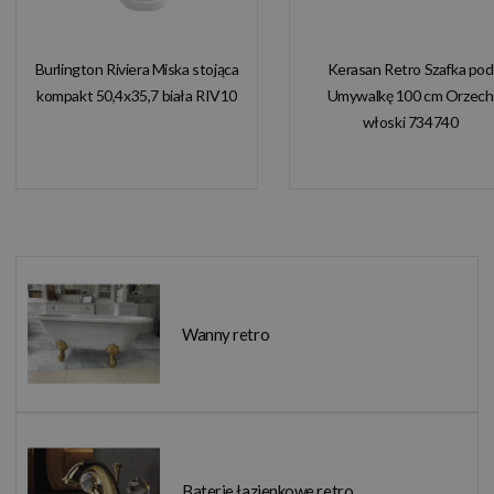
Burlington Riviera Miska stojąca
Kerasan Retro Szafka pod
kompakt 50,4x35,7 biała RIV10
Umywalkę 100 cm Orzech
włoski 734740
Wanny retro
Baterie łazienkowe retro