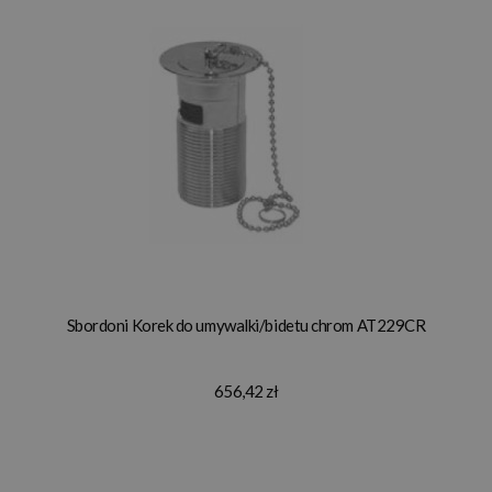
Sbordoni Korek do umywalki/bidetu chrom AT229CR
656,42 zł