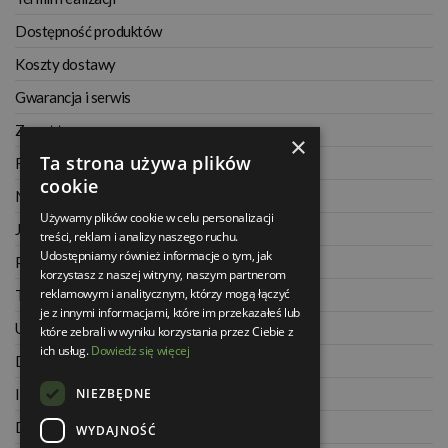
Dostępność produktów
Koszty dostawy
Gwarancja i serwis
Zwrot towaru
×
Ta strona używa plików
Regulamin
cookie
Najczęściej zadawane pytania
Używamy plików cookie w celu personalizacji
Jak kupować na raty
treści, reklam i analizy naszego ruchu.
Udostępniamy również informacje o tym, jak
Polityka prywatności
korzystasz z naszej witryny, naszym partnerom
reklamowym i analitycznym, którzy mogą łączyć
Twoje zamówienia
je z innymi informacjami, które im przekazałeś lub
Ustawienia konta
które zebrali w wyniku korzystania przez Ciebie z
ich usług.
Dowiedz się więcej
Dane kontaktowe
NIEZBĘDNE
Informacje o firmie
Dla architektów
WYDAJNOŚĆ