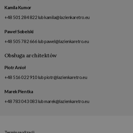
Kamila Kumor
+48 501 284 822
lub
kamila@lazienkaretro.eu
Paweł Sobelski
+48 505 782 666
lub
pawel@lazienkaretro.eu
Obsługa architektów
Piotr Anioł
+48 516 022 910
lub
piotr@lazienkaretro.eu
Marek Pientka
+48 783 043 083
lub
marek@lazienkaretro.eu
Termin realizacji