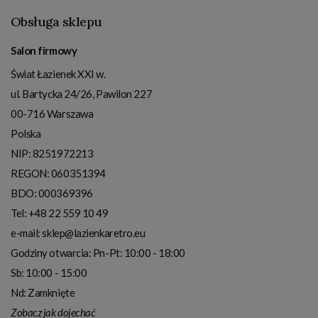
Obsługa sklepu
Salon firmowy
Świat Łazienek XXI w.
ul. Bartycka 24/26, Pawilon 227
00-716
Warszawa
Polska
NIP:
8251972213
REGON: 060351394
BDO: 000369396
Tel:
+48 22 559 10 49
e-mail:
sklep@lazienkaretro.eu
Godziny otwarcia:
Pn-Pt: 10:00 - 18:00
Sb: 10:00 - 15:00
Nd: Zamknięte
Zobacz jak dojechać