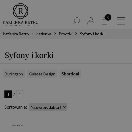
0
Łazienka Retro
Łazienka
Brodziki
Syfony i korki
Syfony i korki
,
,
Burlington
Galatea Design
Sbordoni
/
1
1
Sortowanie: