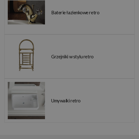
Baterie łazienkowe retro
Grzejniki w stylu retro
Umywalki retro