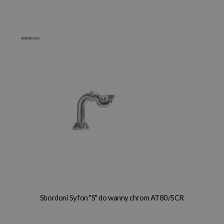
Sbordoni Syfon "S" do wanny chrom AT80/SCR