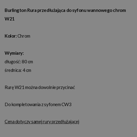
Burlington Rura przedłużająca do syfonu wannowego chrom
W21
Kolor:
Chrom
Wymiary:
długość: 80 cm
średnica: 4 cm
Rurę W21 można dowolnie przycinać
Do kompletowania z syfonem CW3
Cena dotyczy samej rury przedłużającej