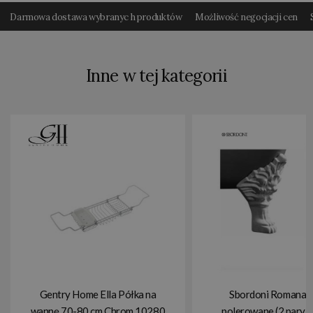
Darmowa dostawa wybranyc h produktów
Możliwość negocjacji cen
Inne w tej kategorii
Gentry Home Ella Półka na
Sbordoni Romana 
wannę 70-80 cm Chrom 10280
polerowane (2 pary)