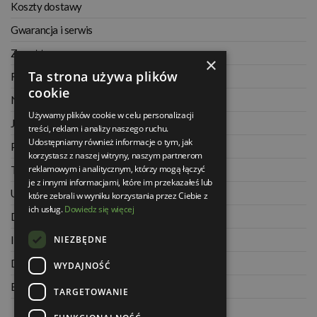
Koszty dostawy
Gwarancja i serwis
Zwrot towaru
×
Ta strona używa plików
Regulamin
cookie
Najczęściej zadawane pytania
Używamy plików cookie w celu personalizacji
Jak kupować na raty
treści, reklam i analizy naszego ruchu.
Udostępniamy również informacje o tym, jak
Polityka prywatności
korzystasz z naszej witryny, naszym partnerom
reklamowym i analitycznym, którzy mogą łączyć
Twoje zamówienia
je z innymi informacjami, które im przekazałeś lub
Ustawienia konta
które zebrali w wyniku korzystania przez Ciebie z
ich usług.
Dowiedz się więcej
Dane kontaktowe
NIEZBĘDNE
Informacje o firmie
Dla architektów
WYDAJNOŚĆ
Blog
TARGETOWANIE