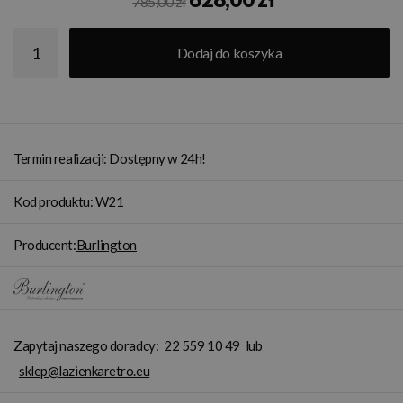
785,00 zł
Dodaj do koszyka
Termin realizacji: Dostępny w 24h!
Kod produktu: W21
Producent:
Burlington
Zapytaj naszego doradcy:
22 559 10 49
lub
sklep@lazienkaretro.eu