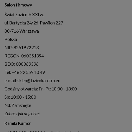
Salon firmowy
Świat Łazienek XXI w.
ul. Bartycka 24/26, Pawilon 227
00-716
Warszawa
Polska
NIP:
8251972213
REGON: 060351394
BDO: 000369396
Tel:
+48 22 559 10 49
e-mail:
sklep@lazienkaretro.eu
Godziny otwarcia:
Pn-Pt: 10:00 - 18:00
Sb: 10:00 - 15:00
Nd: Zamknięte
Zobacz jak dojechać
Kamila Kumor