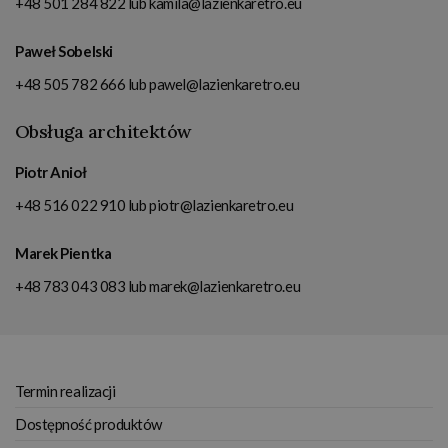
+48 501 284 822
lub
kamila@lazienkaretro.eu
Paweł Sobelski
+48 505 782 666
lub
pawel@lazienkaretro.eu
Obsługa architektów
Piotr Anioł
+48 516 022 910
lub
piotr@lazienkaretro.eu
Marek Pientka
+48 783 043 083
lub
marek@lazienkaretro.eu
Termin realizacji
Dostępność produktów