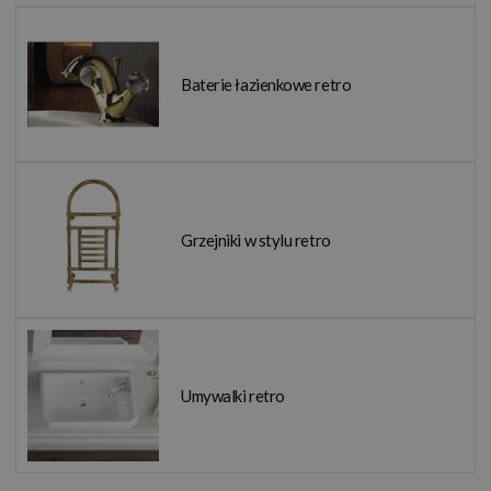
Baterie łazienkowe retro
Grzejniki w stylu retro
Umywalki retro