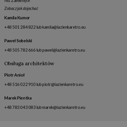
Nd: Zamknięte
Zobacz jak dojechać
Kamila Kumor
+48 501 284 822
lub
kamila@lazienkaretro.eu
Paweł Sobelski
+48 505 782 666
lub
pawel@lazienkaretro.eu
Obsługa architektów
Piotr Anioł
+48 516 022 910
lub
piotr@lazienkaretro.eu
Marek Pientka
+48 783 043 083
lub
marek@lazienkaretro.eu