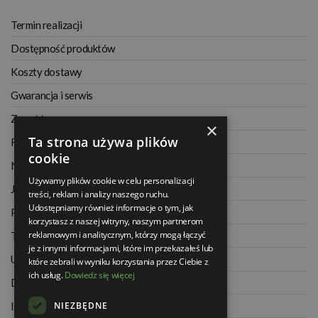
Termin realizacji
Dostępność produktów
Koszty dostawy
Gwarancja i serwis
Zwrot towaru
×
Ta strona używa plików
Regulamin
cookie
Najczęściej zadawane pytania
Używamy plików cookie w celu personalizacji
Jak kupować na raty
treści, reklam i analizy naszego ruchu.
Udostępniamy również informacje o tym, jak
Polityka prywatności
korzystasz z naszej witryny, naszym partnerom
reklamowym i analitycznym, którzy mogą łączyć
Twoje zamówienia
je z innymi informacjami, które im przekazałeś lub
Ustawienia konta
które zebrali w wyniku korzystania przez Ciebie z
ich usług.
Dowiedz się więcej
Dane kontaktowe
NIEZBĘDNE
Informacje o firmie