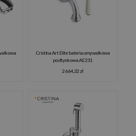
ywalkowa
Cristina Art Elite bateria umywalkowa
podtynkowa AE231
2 664,32 zł