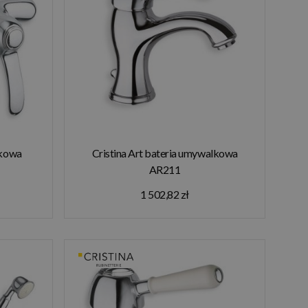
skowa
Cristina Art bateria umywalkowa
AR211
1 502,82 zł