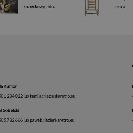
łazienkowe retro
retro
la Kumor
501 284 822
lub
kamila@lazienkaretro.eu
ł Sobelski
505 782 666
lub
pawel@lazienkaretro.eu