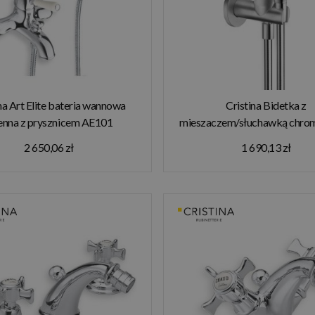
na Art Elite bateria wannowa
Cristina Bidetka z
enna z prysznicem AE101
mieszaczem/słuchawką chro
2 650,06 zł
1 690,13 zł