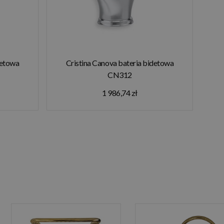
detowa
Cristina Canova bateria bidetowa
CN312
1 986,74 zł