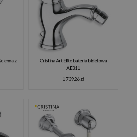
ścienna z
Cristina Art Elite bateria bidetowa
AE311
1 739,26 zł