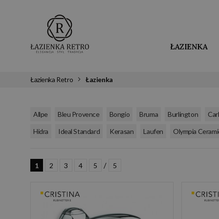
ŁAZIENKA
Łazienka Retro
Łazienka
,
,
,
,
,
Allpe
Bleu Provence
Bongio
Bruma
Burlington
Carl
,
,
,
,
Hidra
Ideal Standard
Kerasan
Laufen
Olympia Cerami
/
1
2
3
4
5
5