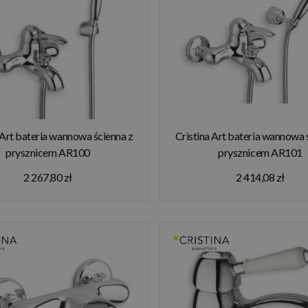
 Art bateria wannowa ścienna z
Cristina Art bateria wannowa 
prysznicem AR100
prysznicem AR101
2 267,80 zł
2 414,08 zł