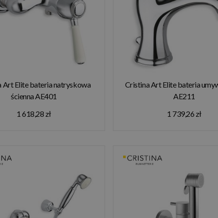
a Art Elite bateria natryskowa
Cristina Art Elite bateria um
ścienna AE401
AE211
1 618,28 zł
1 739,26 zł