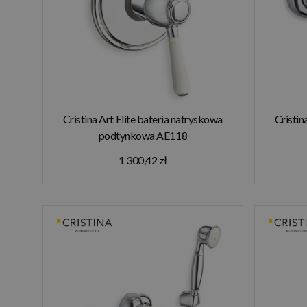
Cristina Art Elite bateria natryskowa
Cristin
podtynkowa AE118
1 300,42 zł