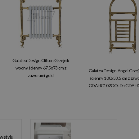
Galatea Design Clifton Grzejnik
wodny ścienny 67,5x73 cm z
Galatea Design Angel Grze
zaworami gold
ścienny 100x53,5 cm z zaw
GDAHC101GOLD
GDAHC102GOLD+GDAH
GDAHC75GOLD W
W MAGAZYNIE!
MAGAZYNIE!!
 w stylu