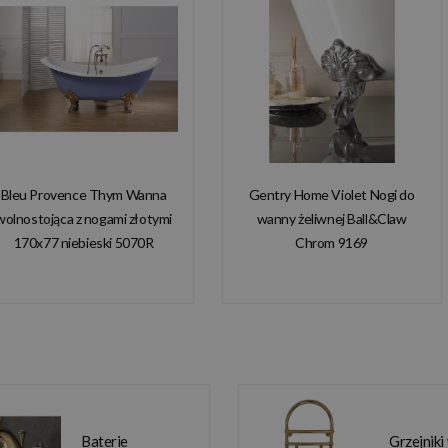
Bleu Provence Thym Wanna
Gentry Home Violet Nogi do
wolnostojąca z nogami złotymi
wanny żeliwnej Ball&Claw
170x77 niebieski 5070R
Chrom 9169
Baterie
Grzejniki