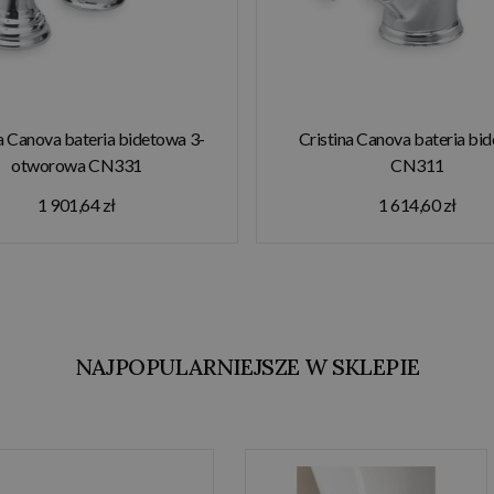
a Canova bateria bidetowa 3-
Cristina Canova bateria bi
otworowa CN331
CN311
1 901,64 zł
1 614,60 zł
NAJPOPULARNIEJSZE W SKLEPIE