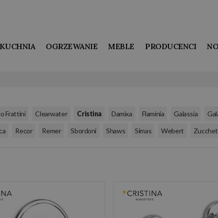
KUCHNIA
OGRZEWANIE
MEBLE
PRODUCENCI
NO
,
,
,
,
,
,
o Frattini
Clearwater
Cristina
Damixa
Flaminia
Galassia
Gal
,
,
,
,
,
,
,
ca
Recor
Remer
Sbordoni
Shaws
Simas
Webert
Zucchet