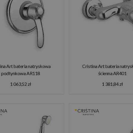
tina Art bateria natryskowa
Cristina Art bateria natry
podtynkowa AR118
ścienna AR401
1 063,52 zł
1 381,84 zł