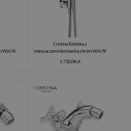
Cristina Bidetka z
m WJ676
mieszaczem/słuchawką chrom WJ678
1 732,08 zł