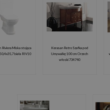
n Riviera Miska stojąca
Kerasan Retro Szafka pod
50,4x35,7 biała RIV10
Umywalkę 100 cm Orzech
włoski 734740