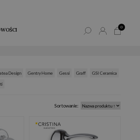
0
WOŚCI
,
,
,
,
,
atea Design
Gentry Home
Gessi
Graff
GSI Ceramica
ti
Sortowanie: