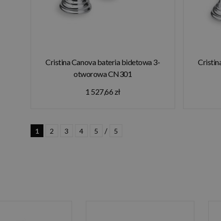
Cristina Canova bateria bidetowa 3-
Cristin
otworowa CN301
1 527,66 zł
/
1
2
3
4
5
5