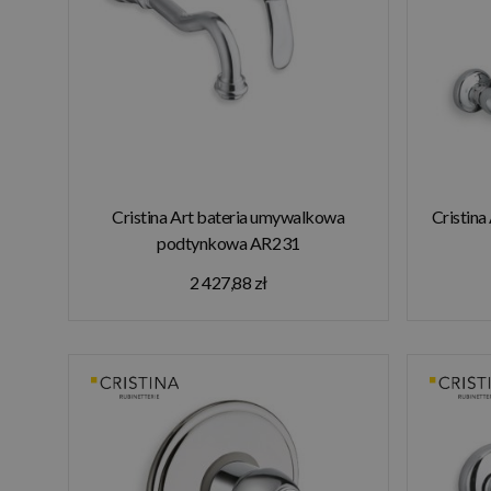
Cristina Art bateria umywalkowa
Cristina
podtynkowa AR231
2 427,88 zł