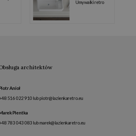
Umywalki retro
Obsługa architektów
Piotr Anioł
+48 516 022 910
lub
piotr@lazienkaretro.eu
Marek Pientka
+48 783 043 083
lub
marek@lazienkaretro.eu