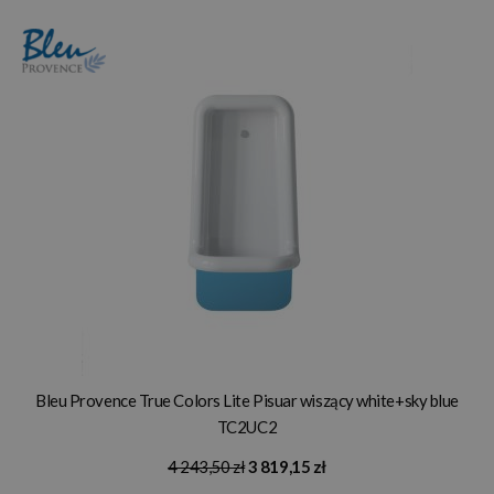
Bleu Provence True Colors Lite Pisuar wiszący white+sky blue
TC2UC2
4 243,50 zł
3 819,15 zł