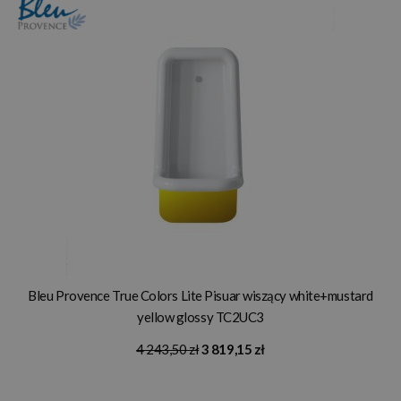
Bleu Provence True Colors Lite Pisuar wiszący white+mustard
yellow glossy TC2UC3
4 243,50 zł
3 819,15 zł