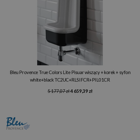
Bleu Provence True Colors Lite Pisuar wiszący + korek + syfon
white+black TC2UC+RLSIFCR+PIL01CR
5 177,07 zł
4 659,39 zł