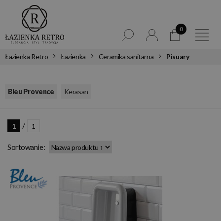
0
Łazienka Retro
Łazienka
Ceramika sanitarna
Pisuary
,
Bleu Provence
Kerasan
/
1
1
Sortowanie: