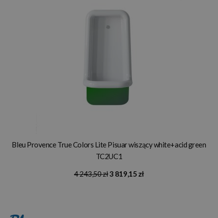
Bleu Provence True Colors Lite Pisuar wiszący white+acid green
TC2UC1
4 243,50 zł
3 819,15 zł