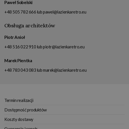
Paweł Sobelski
+48 505 782 666
lub
pawel@lazienkaretro.eu
Obsługa architektów
Piotr Anioł
+48 516 022 910
lub
piotr@lazienkaretro.eu
Marek Pientka
+48 783 043 083
lub
marek@lazienkaretro.eu
Termin realizacji
Dostępność produktów
Koszty dostawy
Gwarancja i serwis