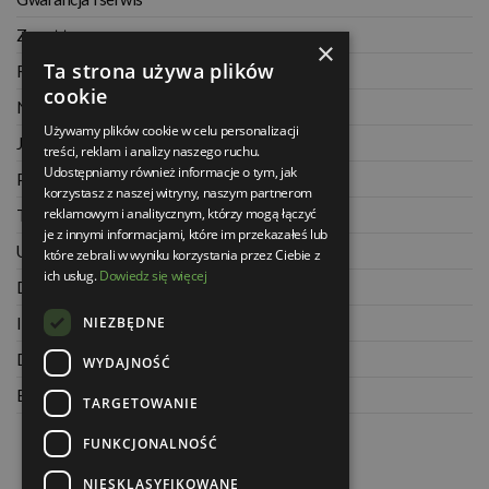
Zwrot towaru
×
Ta strona używa plików
Regulamin
cookie
Najczęściej zadawane pytania
Używamy plików cookie w celu personalizacji
Jak kupować na raty
treści, reklam i analizy naszego ruchu.
Udostępniamy również informacje o tym, jak
Polityka prywatności
korzystasz z naszej witryny, naszym partnerom
reklamowym i analitycznym, którzy mogą łączyć
Twoje zamówienia
je z innymi informacjami, które im przekazałeś lub
Ustawienia konta
które zebrali w wyniku korzystania przez Ciebie z
ich usług.
Dowiedz się więcej
Dane kontaktowe
NIEZBĘDNE
Informacje o firmie
Dla architektów
WYDAJNOŚĆ
Blog
TARGETOWANIE
FUNKCJONALNOŚĆ
NIESKLASYFIKOWANE