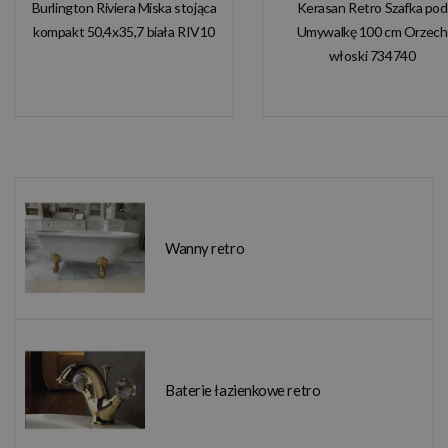
Burlington Riviera Miska stojąca
Kerasan Retro Szafka pod
kompakt 50,4x35,7 biała RIV10
Umywalkę 100 cm Orzech
włoski 734740
Wanny retro
Baterie łazienkowe retro