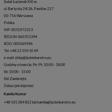
Świat Łazienek XXI w.
ul. Bartycka 24/26, Pawilon 227
00-716
Warszawa
Polska
NIP:
8251972213
REGON: 060351394
BDO: 000369396
Tel:
+48 22 559 10 49
e-mail:
sklep@lazienkaretro.eu
Godziny otwarcia:
Pn-Pt: 10:00 - 18:00
Sb: 10:00 - 15:00
Nd: Zamknięte
Zobacz jak dojechać
Kamila Kumor
+48 501 284 822
lub
kamila@lazienkaretro.eu