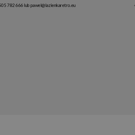
505 782 666
lub
pawel@lazienkaretro.eu