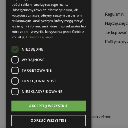
treści, reklam i analizy naszego ruchu.
Udostępniamy również informacje o tym, jak
Termin realizacji
Regulamin
korzystasz z naszej witryny, naszym partnerom
reklamowym i analitycznym, którzy mogą łączyć
Dostępność produktów
Najczęściej 
je z innymi informacjami, które im przekazałeś lub
które zebrali w wyniku korzystania przez Ciebie z
Koszty dostawy
Jak kupować 
ich usług.
Dowiedz się więcej
Gwarancja i serwis
Polityka pry
NIEZBĘDNE
Zwrot towaru
WYDAJNOŚĆ
TARGETOWANIE
FUNKCJONALNOŚĆ
NIESKLASYFIKOWANE
AKCEPTUJ WSZYSTKIE
© Świat Łazienek XXI w. Wszelkie prawa zastrzeżone.
ODRZUĆ WSZYSTKIE