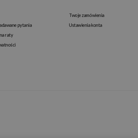
Twoje zamówienia
zadawane pytania
Ustawienia konta
na raty
watności