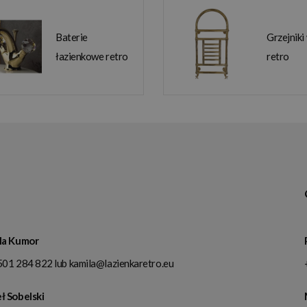
Baterie
Grzejniki
łazienkowe retro
retro
la Kumor
501 284 822
lub
kamila@lazienkaretro.eu
ł Sobelski