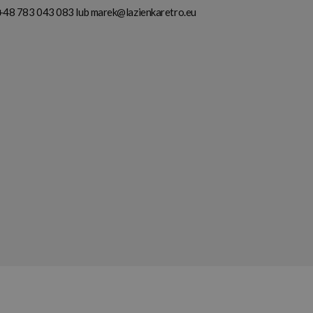
+48 783 043 083
lub
marek@lazienkaretro.eu