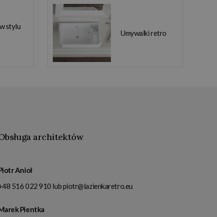
 w stylu
Umywalki retro
Obsługa architektów
Piotr Anioł
+48 516 022 910
lub
piotr@lazienkaretro.eu
Marek Pientka