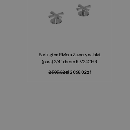
Burlington Riviera Zawory na blat
(para) 3/4" chrom RIV34CHR
2 585,02 zł
2 068,02 zł