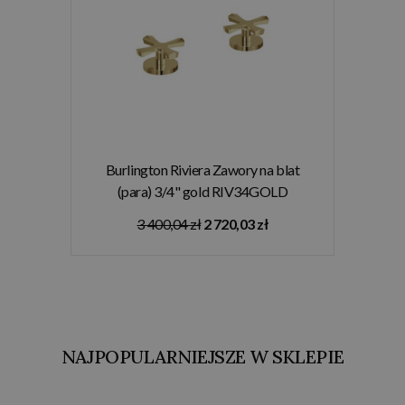
Burlington Riviera Zawory na blat
(para) 3/4" gold RIV34GOLD
3 400,04 zł
2 720,03 zł
NAJPOPULARNIEJSZE W SKLEPIE