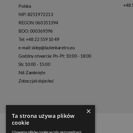
+48 
Polska
NIP:
8251972213
REGON: 060351394
BDO: 000369396
Tel:
+48 22 559 10 49
e-mail:
sklep@lazienkaretro.eu
Godziny otwarcia:
Pn-Pt: 10:00 - 18:00
Sb: 10:00 - 15:00
Nd: Zamknięte
Zobacz jak dojechać
×
Ta strona używa plików
cookie
Używamy plików cookie w celu personalizacji