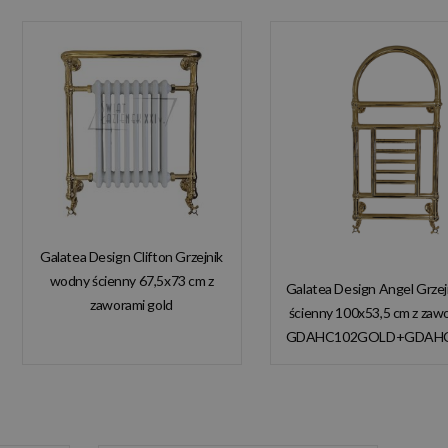
Galatea Design Clifton Grzejnik
wodny ścienny 67,5x73 cm z
Galatea Design Angel Grze
zaworami gold
ścienny 100x53,5 cm z zaw
GDAHC101GOLD
GDAHC102GOLD+GDAH
GDAHC75GOLD W
W MAGAZYNIE!
MAGAZYNIE!!