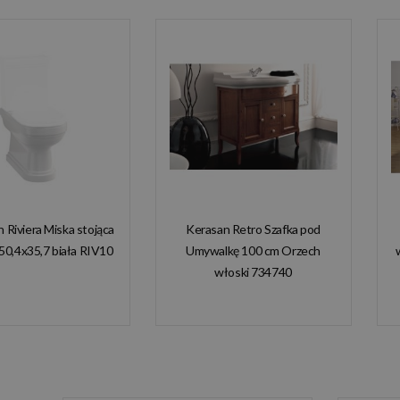
n Riviera Miska stojąca
Kerasan Retro Szafka pod
50,4x35,7 biała RIV10
Umywalkę 100 cm Orzech
włoski 734740