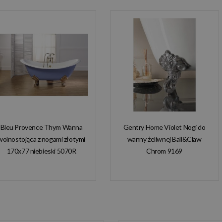
Bleu Provence Thym Wanna
Gentry Home Violet Nogi do
wolnostojąca z nogami złotymi
wanny żeliwnej Ball&Claw
170x77 niebieski 5070R
Chrom 9169