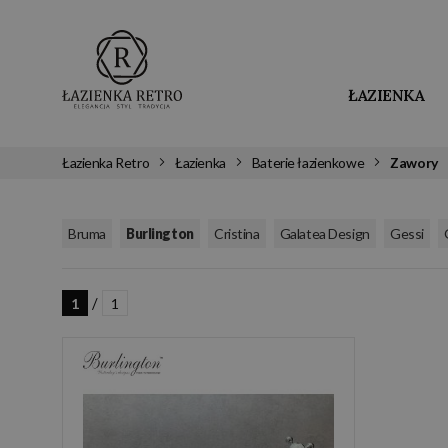
ŁAZIENKA
Łazienka Retro
Łazienka
Baterie łazienkowe
Zawory
,
,
,
,
,
Bruma
Burlington
Cristina
Galatea Design
Gessi
/
1
1