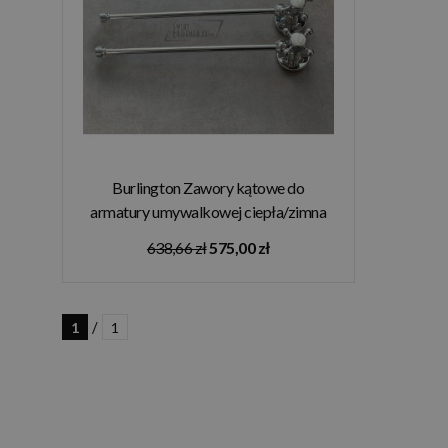
Burlington Zawory kątowe do
armatury umywalkowej ciepła/zimna
chrom W28 W MAGAZYNIE!!
638,66 zł
575,00 zł
/
1
1