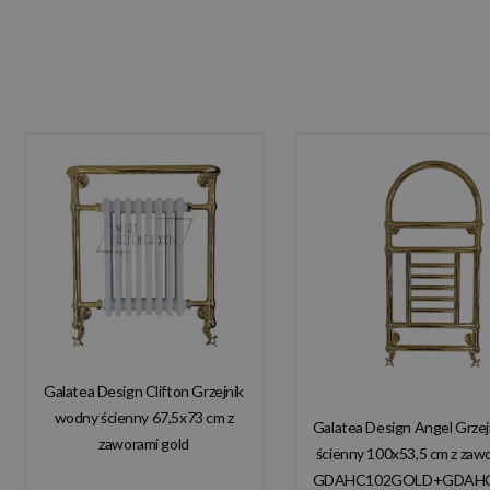
Galatea Design Clifton Grzejnik
wodny ścienny 67,5x73 cm z
Galatea Design Angel Grze
zaworami gold
ścienny 100x53,5 cm z zaw
GDAHC101GOLD
GDAHC102GOLD+GDAH