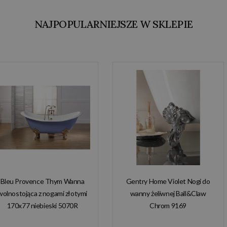
NAJPOPULARNIEJSZE W SKLEPIE
Bleu Provence Thym Wanna
Gentry Home Violet Nogi do
wolnostojąca z nogami złotymi
wanny żeliwnej Ball&Claw
170x77 niebieski 5070R
Chrom 9169