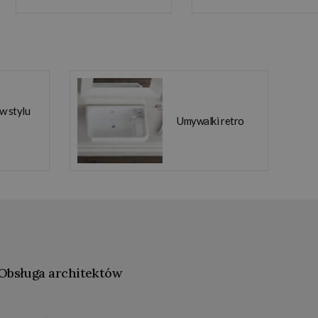
GDAHC75GOLD W
W MAGAZYNIE!
MAGAZYNIE!!
 w stylu
Umywalki retro
Obsługa architektów