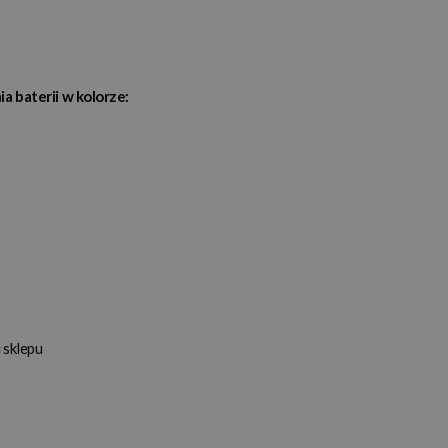
a baterii w kolorze:
 sklepu