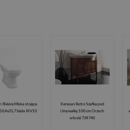
n Riviera Miska stojąca
Kerasan Retro Szafka pod
50,4x35,7 biała RIV10
Umywalkę 100 cm Orzech
włoski 734740