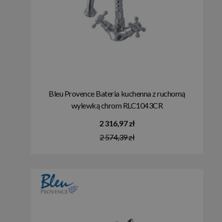
Bleu Provence Bateria kuchenna z ruchomą
wylewką chrom RLC1043CR
2 316,97 zł
2 574,39 zł