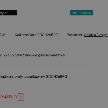
szyka
 24h!
Kod produktu: GDCH26BRG
Producent:
Galatea Design
y:
22 559 10 49
lub
sklep@lazienkaretro.eu
ia kuchenna złoty szczotkowany GDCH26BRG
 ARMATURY