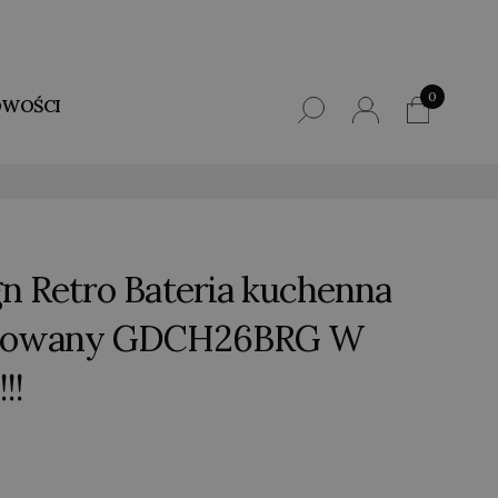
0
WOŚCI
gn Retro Bateria kuchenna
otkowany GDCH26BRG W
!!