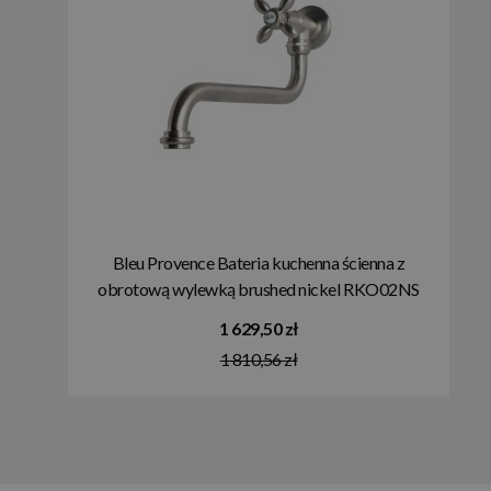
Bleu Provence Bateria kuchenna ścienna z
obrotową wylewką brushed nickel RKO02NS
1 629,50 zł
1 810,56 zł