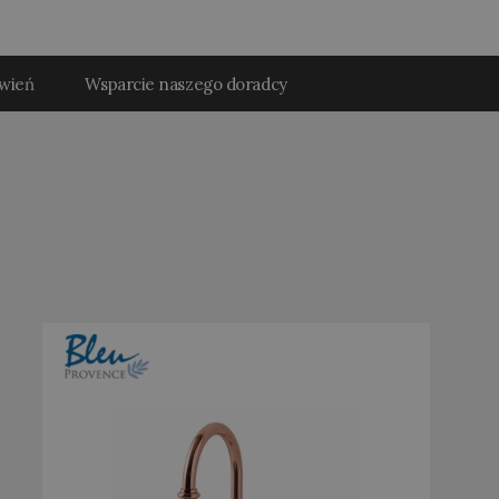
ówień
Wsparcie naszego doradcy