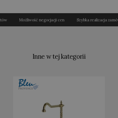
któw
Możliwość negocjacji cen
Szybka realizacja zam
Inne w tej kategorii