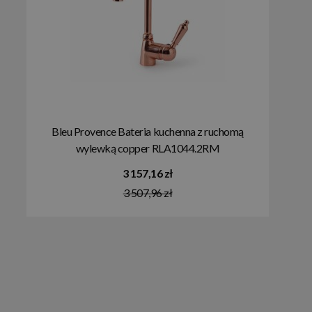
Bleu Provence Bateria kuchenna z ruchomą
wylewką copper RLA1044.2RM
3 157,16 zł
3 507,96 zł