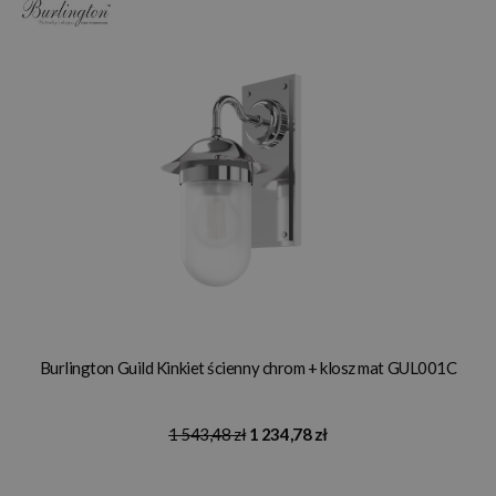
Burlington Guild Kinkiet ścienny chrom + klosz mat GUL001C
1 543,48 zł
1 234,78 zł