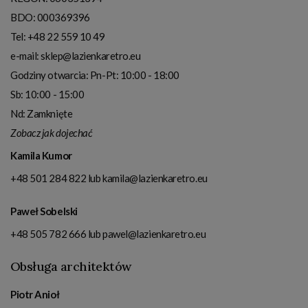
BDO: 000369396
Tel:
+48 22 559 10 49
e-mail:
sklep@lazienkaretro.eu
Godziny otwarcia:
Pn-Pt: 10:00 - 18:00
Sb: 10:00 - 15:00
Nd: Zamknięte
Zobacz jak dojechać
Kamila Kumor
+48 501 284 822
lub
kamila@lazienkaretro.eu
Paweł Sobelski
+48 505 782 666
lub
pawel@lazienkaretro.eu
Obsługa architektów
Piotr Anioł