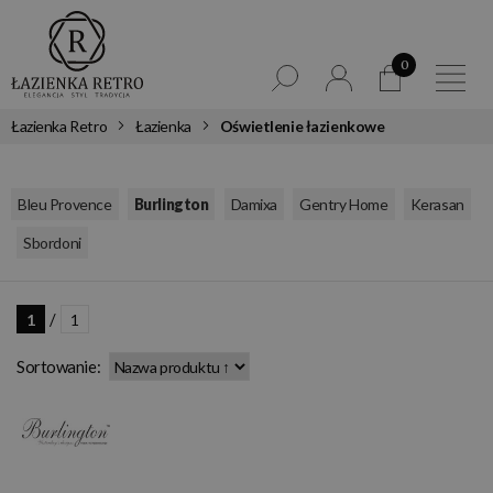
0
Łazienka Retro
Łazienka
Oświetlenie łazienkowe
,
,
,
,
Bleu Provence
Burlington
Damixa
Gentry Home
Kerasan
,
Sbordoni
/
1
1
Sortowanie: