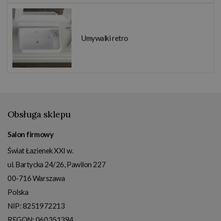
Umywalki retro
Obsługa sklepu
Salon firmowy
Świat Łazienek XXI w.
ul. Bartycka 24/26, Pawilon 227
00-716
Warszawa
Polska
NIP:
8251972213
REGON: 060351394