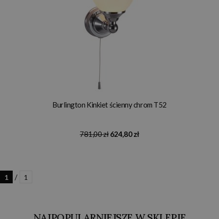
Burlington Kinkiet ścienny chrom T52
781,00 zł
624,80 zł
/
1
1
NAJPOPULARNIEJSZE W SKLEPIE