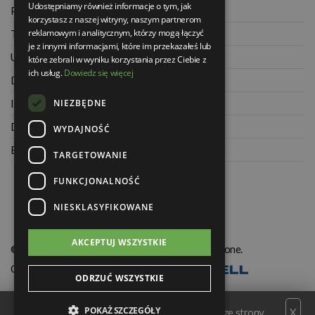
Udostępniamy również informacje o tym, jak
Polityka prywatności
korzystasz z naszej witryny, naszym partnerom
reklamowym i analitycznym, którzy mogą łączyć
Twoje zamówienia
je z innymi informacjami, które im przekazałeś lub
Ustawienia konta
które zebrali w wyniku korzystania przez Ciebie z
ich usług.
Dowiedz się więcej
Dane kontaktowe
NIEZBĘDNE
Informacje o firmie
Dla architektów
WYDAJNOŚĆ
Blog
TARGETOWANIE
FUNKCJONALNOŚĆ
NIESKLASYFIKOWANE
AKCEPTUJ WSZYSTKIE
© Świat Łazienek XXI w. Wszelkie prawa zastrzeżone.
Oprogramowanie KQS.store
:
Realizacja
ODRZUĆ WSZYSTKIE
POKAŻ SZCZEGÓŁY
Serwis wykorzystuje pliki cookies. Korzystając ze strony
X