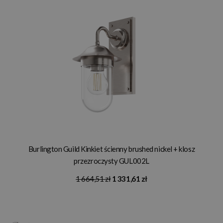
Burlington Guild Kinkiet ścienny brushed nickel + klosz
przezroczysty GUL002L
1 664,51 zł
1 331,61 zł