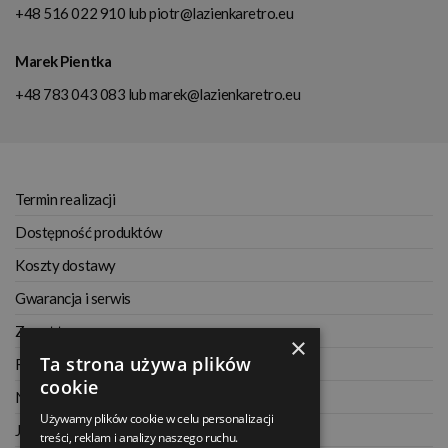
+48 516 022 910
lub
piotr@lazienkaretro.eu
Marek Pientka
+48 783 043 083
lub
marek@lazienkaretro.eu
Termin realizacji
Dostępność produktów
Koszty dostawy
Gwarancja i serwis
Zwrot towaru
×
Ta strona używa plików
Regulamin
cookie
Najczęściej zadawane pytania
Używamy plików cookie w celu personalizacji
Jak kupować na raty
treści, reklam i analizy naszego ruchu.