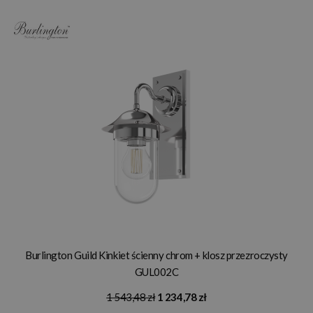
Burlington Guild Kinkiet ścienny chrom + klosz przezroczysty
GUL002C
1 543,48 zł
1 234,78 zł