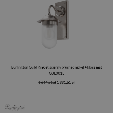
Burlington Guild Kinkiet ścienny brushed nickel + klosz mat
GUL001L
1 664,51 zł
1 331,61 zł