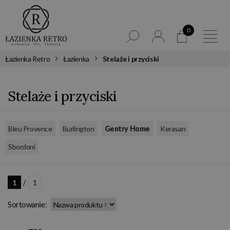
0
Łazienka Retro
Łazienka
Stelaże i przyciski
Stelaże i przyciski
,
,
,
,
Bleu Provence
Burlington
Gentry Home
Kerasan
Sbordoni
/
1
1
Sortowanie: