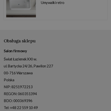
Umywalki retro
Obsługa sklepu
Salon firmowy
Świat Łazienek XXI w.
ul. Bartycka 24/26, Pawilon 227
00-716
Warszawa
Polska
NIP:
8251972213
REGON: 060351394
BDO: 000369396
Tel:
+48 22 559 10 49