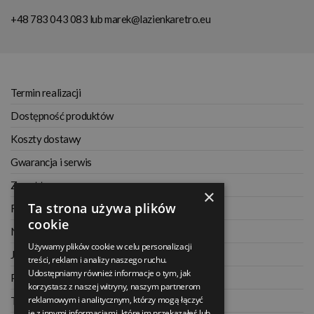
+48 783 043 083
lub
marek@lazienkaretro.eu
Termin realizacji
Dostępność produktów
Koszty dostawy
Gwarancja i serwis
Zwrot towaru
×
Ta strona używa plików
Regulamin
cookie
Najczęściej zadawane pytania
Używamy plików cookie w celu personalizacji
Jak kupować na raty
treści, reklam i analizy naszego ruchu.
Udostępniamy również informacje o tym, jak
Polityka prywatności
korzystasz z naszej witryny, naszym partnerom
reklamowym i analitycznym, którzy mogą łączyć
Twoje zamówienia
je z innymi informacjami, które im przekazałeś lub