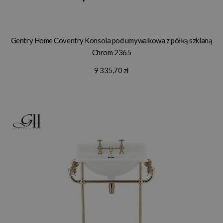
Gentry Home Coventry Konsola pod umywalkowa z półką szklaną
Chrom 2365
9 335,70 zł