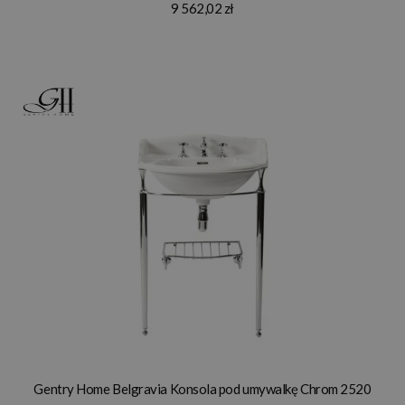
9 562,02 zł
Gentry Home Belgravia Konsola pod umywalkę Chrom 2520