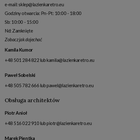
e-mail:
sklep@lazienkaretro.eu
Godziny otwarcia:
Pn-Pt: 10:00 - 18:00
Sb: 10:00 - 15:00
Nd: Zamknięte
Zobacz jak dojechać
Kamila Kumor
+48 501 284 822
lub
kamila@lazienkaretro.eu
Paweł Sobelski
+48 505 782 666
lub
pawel@lazienkaretro.eu
Obsługa architektów
Piotr Anioł
+48 516 022 910
lub
piotr@lazienkaretro.eu
Marek Pientka