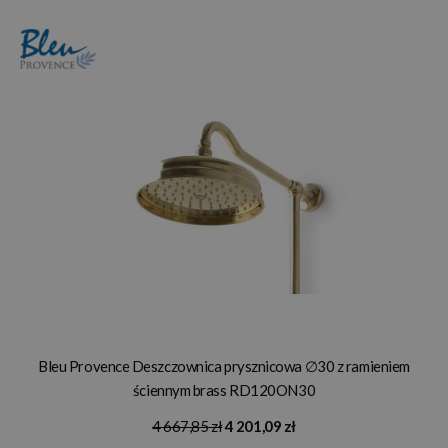
Bleu Provence Deszczownica prysznicowa ∅30 z ramieniem
ściennym brass RD120ON30
4 667,85 zł
4 201,09 zł