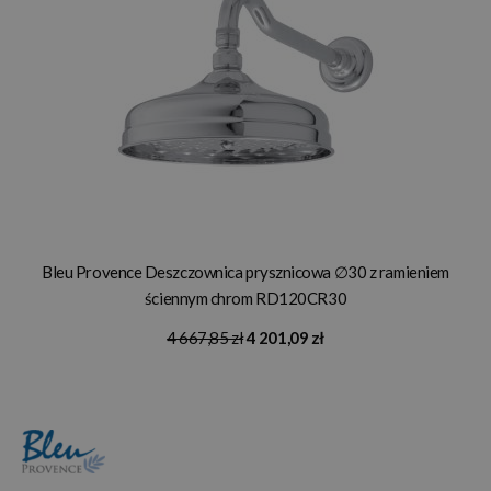
Bleu Provence Deszczownica prysznicowa ∅30 z ramieniem
ściennym chrom RD120CR30
4 667,85 zł
4 201,09 zł