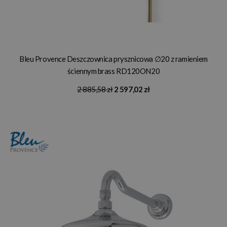
Bleu Provence Deszczownica prysznicowa ∅20 z ramieniem
ściennym brass RD120ON20
2 885,58 zł
2 597,02 zł