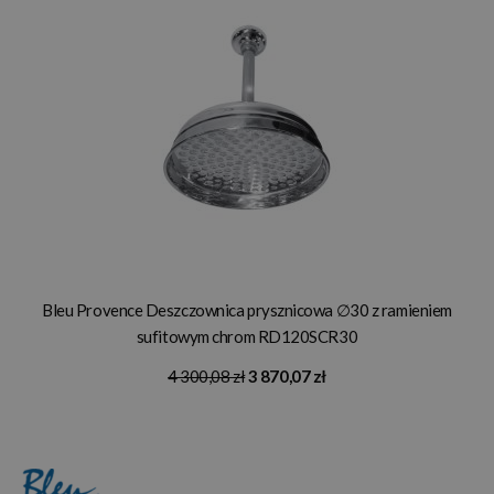
Bleu Provence Deszczownica prysznicowa ∅30 z ramieniem
sufitowym chrom RD120SCR30
4 300,08 zł
3 870,07 zł