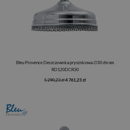
Bleu Provence Deszczownica prysznicowa ∅30 chrom
RD120DCR30
5 290,23 zł
4 761,23 zł