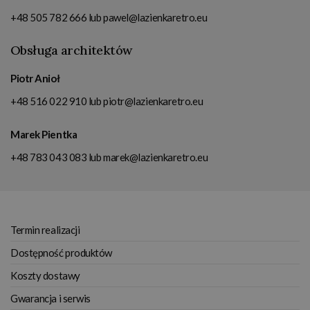
+48 505 782 666
lub
pawel@lazienkaretro.eu
Obsługa architektów
Piotr Anioł
+48 516 022 910
lub
piotr@lazienkaretro.eu
Marek Pientka
+48 783 043 083
lub
marek@lazienkaretro.eu
Termin realizacji
Dostępność produktów
Koszty dostawy
Gwarancja i serwis