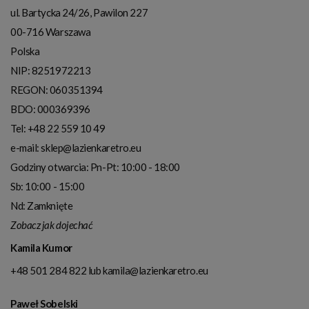
ul. Bartycka 24/26, Pawilon 227
00-716
Warszawa
Polska
NIP:
8251972213
REGON: 060351394
BDO: 000369396
Tel:
+48 22 559 10 49
e-mail:
sklep@lazienkaretro.eu
Godziny otwarcia:
Pn-Pt: 10:00 - 18:00
Sb: 10:00 - 15:00
Nd: Zamknięte
Zobacz jak dojechać
Kamila Kumor
+48 501 284 822
lub
kamila@lazienkaretro.eu
Paweł Sobelski