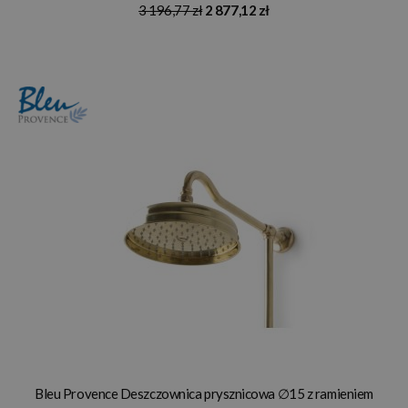
3 196,77 zł
2 877,12 zł
Bleu Provence Deszczownica prysznicowa ∅15 z ramieniem