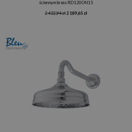
ściennym brass RD120ON15
2 432,94 zł
2 189,65 zł