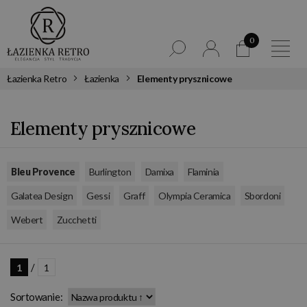
0
Łazienka Retro
Łazienka
Elementy prysznicowe
Elementy prysznicowe
,
,
,
,
Bleu Provence
Burlington
Damixa
Flaminia
,
,
,
,
,
Galatea Design
Gessi
Graff
Olympia Ceramica
Sbordoni
,
Webert
Zucchetti
/
1
1
Sortowanie: