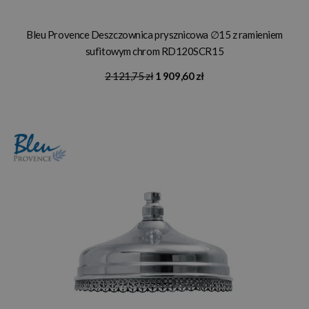
Bleu Provence Deszczownica prysznicowa ∅15 z ramieniem
sufitowym chrom RD120SCR15
2 121,75 zł
1 909,60 zł