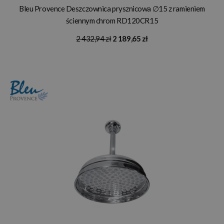
Bleu Provence Deszczownica prysznicowa ∅15 z ramieniem
ściennym chrom RD120CR15
2 432,94 zł
2 189,65 zł