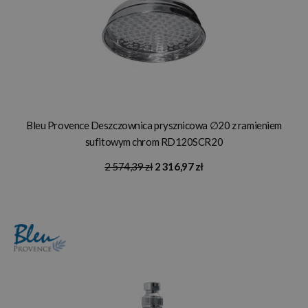
Bleu Provence Deszczownica prysznicowa ∅20 z ramieniem
sufitowym chrom RD120SCR20
2 574,39 zł
2 316,97 zł