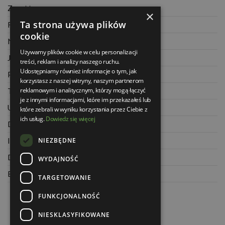
Zwrot towaru
×
Ta strona używa plików
Regulamin
cookie
Najczęściej zadawane pytania
Używamy plików cookie w celu personalizacji
Jak kupować na raty
treści, reklam i analizy naszego ruchu.
Udostępniamy również informacje o tym, jak
Polityka prywatności
korzystasz z naszej witryny, naszym partnerom
reklamowym i analitycznym, którzy mogą łączyć
Twoje zamówienia
je z innymi informacjami, które im przekazałeś lub
Ustawienia konta
które zebrali w wyniku korzystania przez Ciebie z
ich usług.
Dowiedz się więcej
Dane kontaktowe
NIEZBĘDNE
Informacje o firmie
Dla architektów
WYDAJNOŚĆ
Blog
TARGETOWANIE
FUNKCJONALNOŚĆ
NIESKLASYFIKOWANE