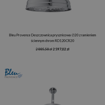
Bleu Provence Deszczownica prysznicowa ∅20 z ramieniem
ściennym chrom RD120CR20
2 885,58 zł
2 597,02 zł