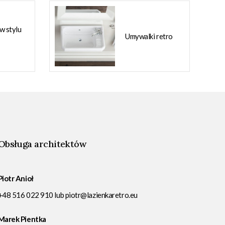
 w stylu
Umywalki retro
Obsługa architektów
Piotr Anioł
+48 516 022 910
lub
piotr@lazienkaretro.eu
Marek Pientka