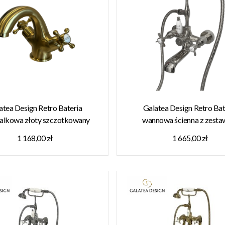
atea Design Retro Bateria
Galatea Design Retro Bat
lkowa złoty szczotkowany
wannowa ścienna z zest
7BRG W MAGAZYNIE !!!
prysznicowym chrom GDT
1 168,00 zł
1 665,00 zł
MAGAZYNIE!!