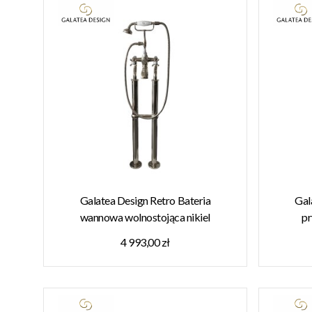
Galatea Design Retro Bateria
Gal
wannowa wolnostojąca nikiel
pr
GDT818W7NKL W MAGAZYNIE!!
GDH1
4 993,00 zł