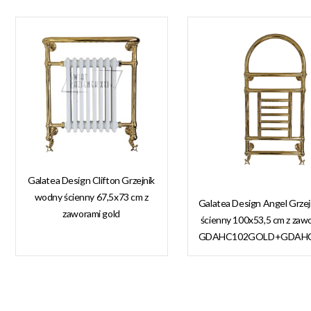
Galatea Design Clifton Grzejnik
wodny ścienny 67,5x73 cm z
Galatea Design Angel Grze
zaworami gold
ścienny 100x53,5 cm z zaw
GDAHC101GOLD
GDAHC102GOLD+GDAH
GDAHC75GOLD W
W MAGAZYNIE!
MAGAZYNIE!!