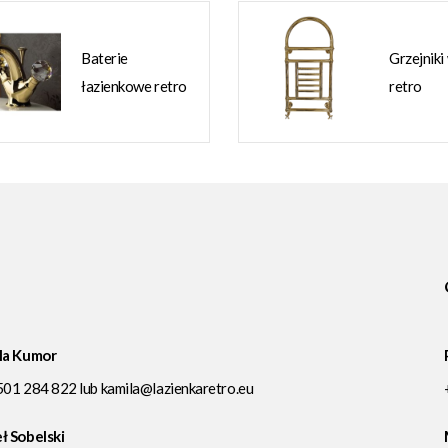
Baterie
Grzejniki
łazienkowe retro
retro
la Kumor
501 284 822
lub
kamila@lazienkaretro.eu
ł Sobelski