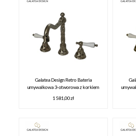
Galatea Design Retro Bateria
Gal
umywalkowa 3-otworowa z korkiem
umywal
nikiel GDT14NKL W MAGAZYNIE!!
zło
1 581,00 zł