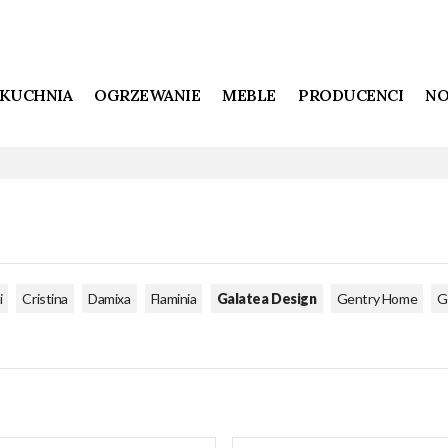
KUCHNIA
OGRZEWANIE
MEBLE
PRODUCENCI
NO
,
,
,
,
,
,
i
Cristina
Damixa
Flaminia
Galatea Design
Gentry Home
G