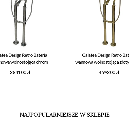
atea Design Retro Bateria
Galatea Design Retro Bat
nowa wolnostojąca chrom
wannowa wolnostojąca złoty
8W7CHR W MAGAZYNIE!!
GDT818W7GOLD W MAGAZ
3 841,00 zł
4 993,00 zł
NAJPOPULARNIEJSZE W SKLEPIE