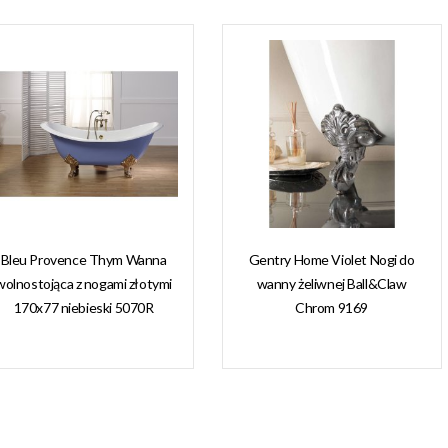
Bleu Provence Thym Wanna
Gentry Home Violet Nogi do
wolnostojąca z nogami złotymi
wanny żeliwnej Ball&Claw
170x77 niebieski 5070R
Chrom 9169