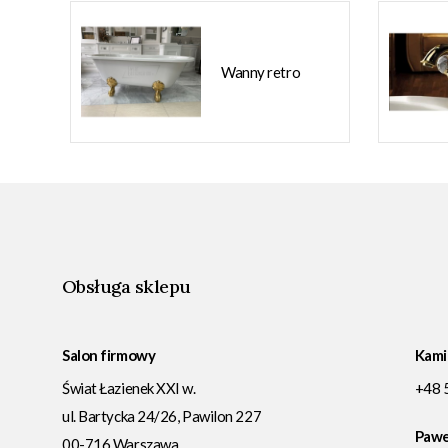
Wanny retro
Obsługa sklepu
Salon firmowy
Kami
Świat Łazienek XXI w.
+48 
ul. Bartycka 24/26, Pawilon 227
Pawe
00-716
Warszawa