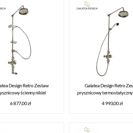
atea Design Retro Zestaw
Galatea Design Retro Ze
ysznicowy ścienny nikiel
prysznicowy termostatyczny
12NKL W MAGAZYNIE!!
nikiel GDAF3SNKL W MAGA
6 877,00 zł
4 993,00 zł