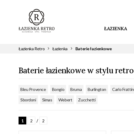
ŁAZIENKA
Łazienka Retro
Łazienka
Baterie łazienkowe
Baterie łazienkowe w stylu retro
,
,
,
,
Bleu Provence
Bongio
Bruma
Burlington
Carlo Frattin
,
,
,
Sbordoni
Simas
Webert
Zucchetti
/
1
2
2