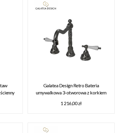
staw
Galatea Design Retro Bateria
 ścienny
umywalkowa 3-otworowa z korkiem
ZYNIE!!
chrom GDT14CHR W MAGAZYNIE!!
1 216,00 zł