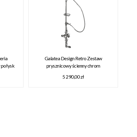
eria
Galatea Design Retro Zestaw
 połysk
prysznicowy ścienny chrom
YNIE!!
GDH112CHR W MAGAZYNIE!!
5 290,00 zł