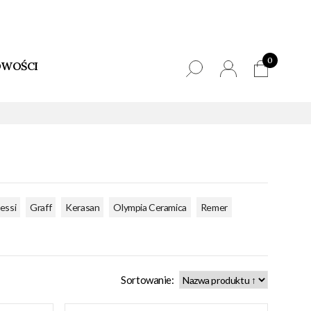
0
WOŚCI
,
,
,
,
,
essi
Graff
Kerasan
Olympia Ceramica
Remer
Sortowanie: