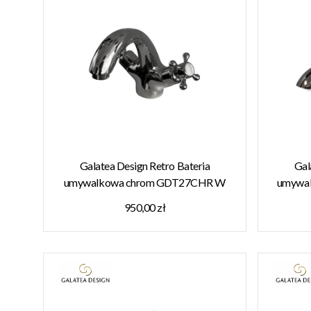
Galatea Design Retro Bateria
Gal
umywalkowa chrom GDT27CHR W
umywal
MAGAZYNIE !!!
950,00 zł