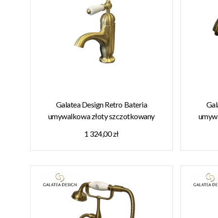
Galatea Design Retro Bateria
Gal
umywalkowa złoty szczotkowany
umywa
GDCH25BRG W MAGAZYNIE!!
GDT2
1 324,00 zł