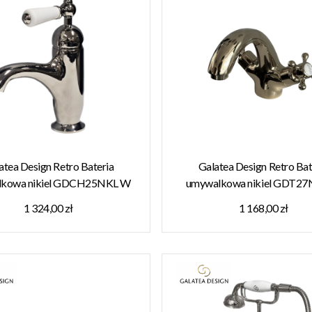
atea Design Retro Bateria
Galatea Design Retro Bat
kowa nikiel GDCH25NKL W
umywalkowa nikiel GDT2
MAGAZYNIE!!
MAGAZYNIE!!
1 324,00 zł
1 168,00 zł