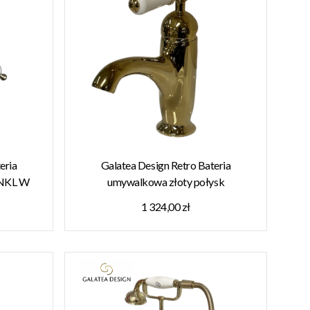
eria
Galatea Design Retro Bateria
7NKL W
umywalkowa złoty połysk
GDCH25GOLD W MAGAZYNIE!!
1 324,00 zł