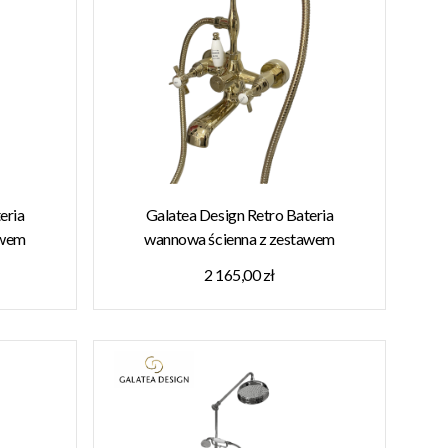
eria
Galatea Design Retro Bateria
awem
wannowa ścienna z zestawem
8CHR W
prysznicowym złoty połysk
2 165,00 zł
GDT8GOLD W MAGAZYNIE!!