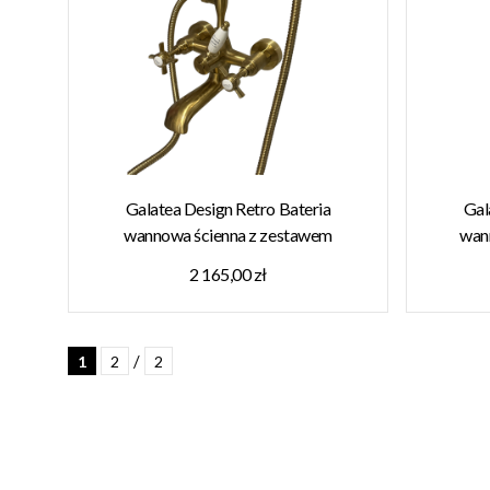
Galatea Design Retro Bateria
Gal
wannowa ścienna z zestawem
wan
prysznicowym złoty szczotkowany
GDT81
2 165,00 zł
GDT8BRG
/
1
2
2