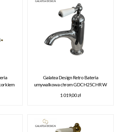
eria
Galatea Design Retro Bateria
korkiem
umywalkowa chrom GDCH25CHR W
4BRG W
MAGAZYNIE!!
1 019,00 zł