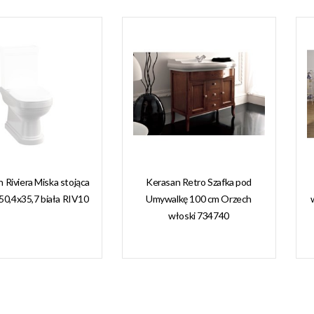
n Riviera Miska stojąca
Kerasan Retro Szafka pod
50,4x35,7 biała RIV10
Umywalkę 100 cm Orzech
włoski 734740