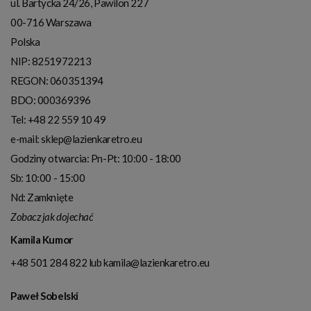
ul. Bartycka 24/26, Pawilon 227
00-716
Warszawa
Polska
NIP:
8251972213
REGON: 060351394
BDO: 000369396
Tel:
+48 22 559 10 49
e-mail:
sklep@lazienkaretro.eu
Godziny otwarcia:
Pn-Pt: 10:00 - 18:00
Sb: 10:00 - 15:00
Nd: Zamknięte
Zobacz jak dojechać
Kamila Kumor
+48 501 284 822
lub
kamila@lazienkaretro.eu
Paweł Sobelski