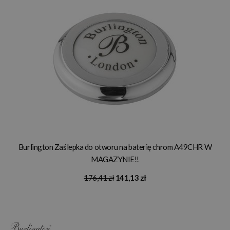
Burlington Zaślepka do otworu na baterię chrom A49CHR W
MAGAZYNIE!!
176,41 zł
141,13 zł