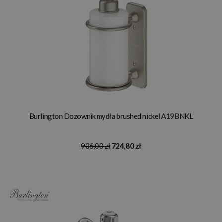
Burlington Dozownik mydła brushed nickel A19BNKL
906,00 zł
724,80 zł