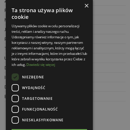
Zwrot towaru
×
Ta strona używa plików
Regulamin
cookie
Najczęściej zadawane pytania
Używamy plików cookie w celu personalizacji
Jak kupować na raty
treści, reklam i analizy naszego ruchu.
Udostępniamy również informacje o tym, jak
Polityka prywatności
korzystasz z naszej witryny, naszym partnerom
reklamowym i analitycznym, którzy mogą łączyć
Twoje zamówienia
je z innymi informacjami, które im przekazałeś lub
Ustawienia konta
które zebrali w wyniku korzystania przez Ciebie z
ich usług.
Dowiedz się więcej
Dane kontaktowe
NIEZBĘDNE
Informacje o firmie
Dla architektów
WYDAJNOŚĆ
Blog
TARGETOWANIE
FUNKCJONALNOŚĆ
NIESKLASYFIKOWANE