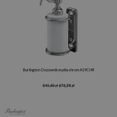
Burlington Dozownik mydła chrom A19CHR
845,48 zł
676,38 zł