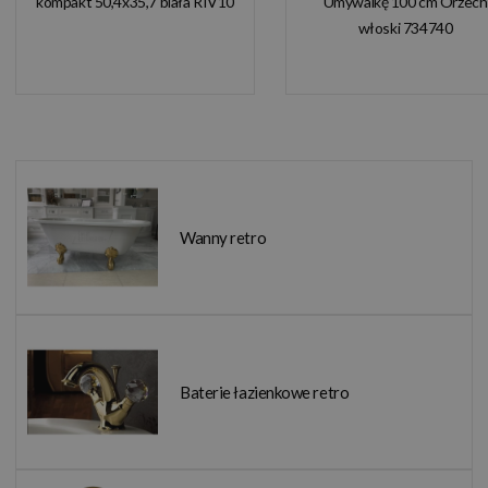
kompakt 50,4x35,7 biała RIV10
Umywalkę 100 cm Orzech
włoski 734740
Wanny retro
Baterie łazienkowe retro