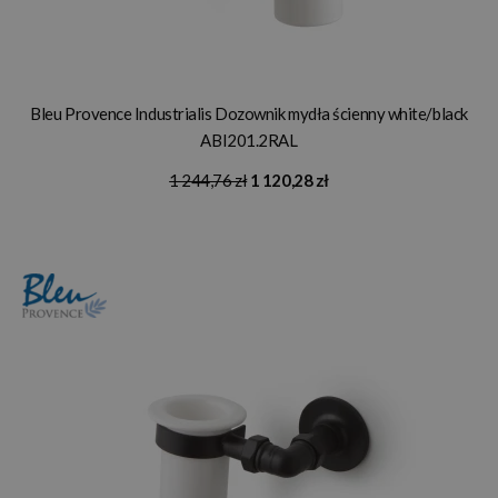
Bleu Provence Industrialis Dozownik mydła ścienny white/black
ABI201.2RAL
1 244,76 zł
1 120,28 zł