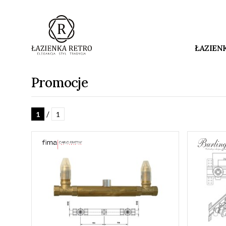
ŁAZIEN
Promocje
/
1
1