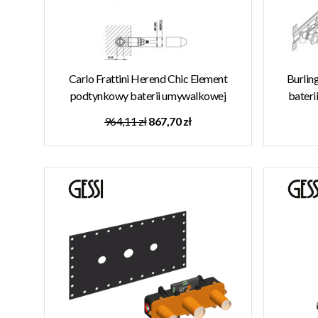
Carlo Frattini Herend Chic Element
Burlin
podtynkowy baterii umywalkowej
bater
Chrom F2240 W MAGAZYNIE!!
964,11 zł
867,70 zł