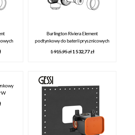
ent
Burlington Riviera Element
icowych
podtynkowy do baterii prysznicowych
HOX.006V
ł
1 915,95 zł
1 532,77 zł
tynkowy
9 W
ł