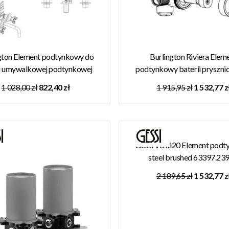
gton Element podtynkowy do
Burlington Riviera Elem
ii umywalkowej podtynkowej
podtynkowy baterii pryszn
UK-130ROUGH
HOX.005V
1 028,00 zł
822,40 zł
1 915,95 zł
1 532,77 z
Gessi Venti20 Element pod
steel brushed 63397.23
MAGAZYNIE!!
2 189,65 zł
1 532,77 z