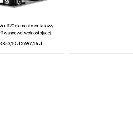
 Venti20 element montażowy
rii wannowej wolnostojącej
65099.031
3 853,10 zł
2 697,16 zł