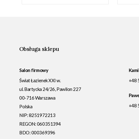
Obsługa sklepu
Salon firmowy
Kami
Świat Łazienek XXI w.
+48 
ul. Bartycka 24/26, Pawilon 227
Pawe
00-716
Warszawa
+48 
Polska
NIP:
8251972213
REGON: 060351394
BDO: 000369396