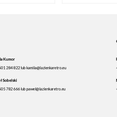
la Kumor
501 284 822
lub
kamila@lazienkaretro.eu
ł Sobelski
505 782 666
lub
pawel@lazienkaretro.eu