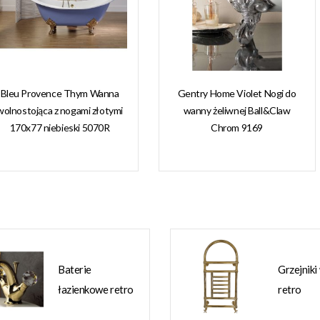
Bleu Provence Thym Wanna
Gentry Home Violet Nogi do
wolnostojąca z nogami złotymi
wanny żeliwnej Ball&Claw
170x77 niebieski 5070R
Chrom 9169
Baterie
Grzejniki
łazienkowe retro
retro