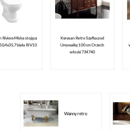
n Riviera Miska stojąca
Kerasan Retro Szafka pod
50,4x35,7 biała RIV10
Umywalkę 100 cm Orzech
włoski 734740
Wanny retro