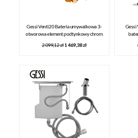
Gessi Venti20 Bateria umywalkowa 3-
Gessi
otworowa element podtynkowy chrom
bate
45089.031
2 099,12 zł
1 469,38 zł