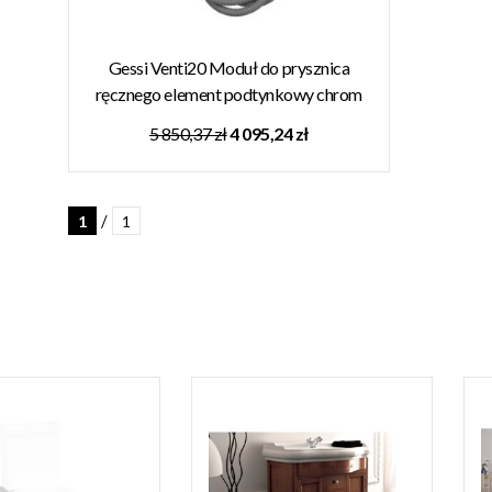
Gessi Venti20 Moduł do prysznica
ręcznego element podtynkowy chrom
65049.031
5 850,37 zł
4 095,24 zł
/
1
1