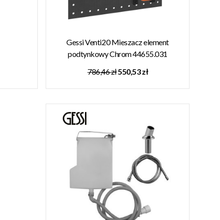
Gessi Venti20 Mieszacz element
podtynkowy Chrom 44655.031
786,46 zł
550,53 zł