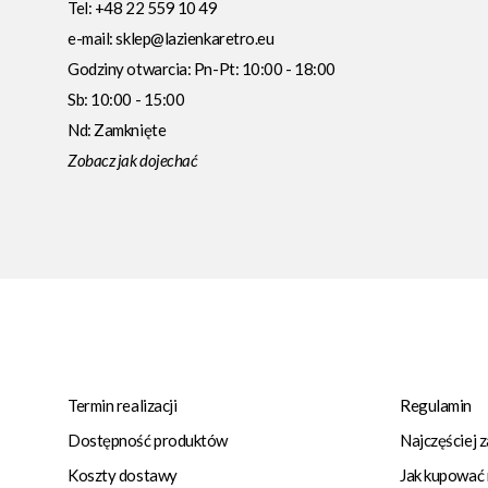
Tel:
+48 22 559 10 49
e-mail:
sklep@lazienkaretro.eu
Godziny otwarcia:
Pn-Pt: 10:00 - 18:00
Sb: 10:00 - 15:00
Nd: Zamknięte
Zobacz jak dojechać
Termin realizacji
Regulamin
Dostępność produktów
Najczęściej 
Koszty dostawy
Jak kupować 