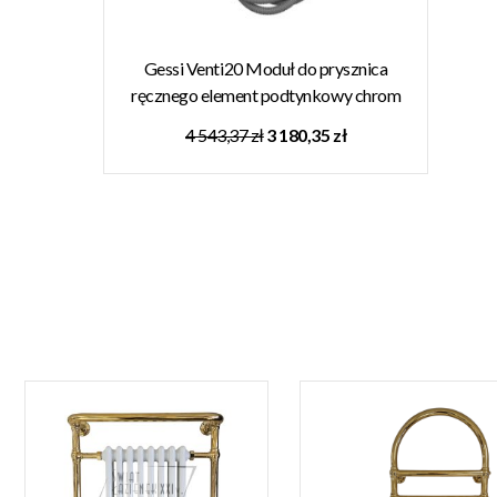
Gessi Venti20 Moduł do prysznica
ręcznego element podtynkowy chrom
65050.031
4 543,37 zł
3 180,35 zł