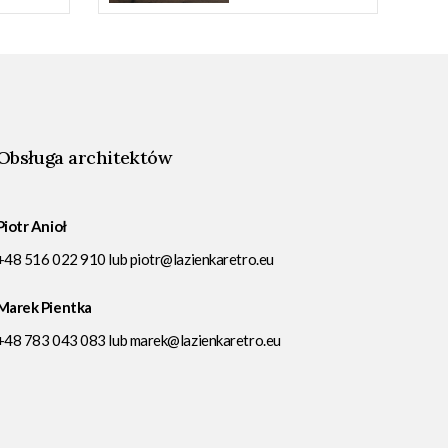
Obsługa architektów
Piotr Anioł
+48 516 022 910
lub
piotr@lazienkaretro.eu
Marek Pientka
+48 783 043 083
lub
marek@lazienkaretro.eu