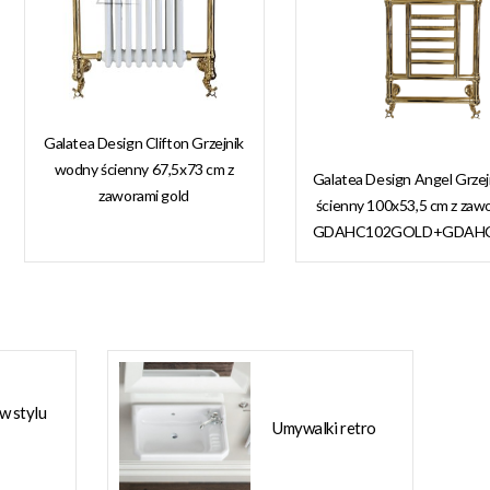
Galatea Design Clifton Grzejnik
wodny ścienny 67,5x73 cm z
Galatea Design Angel Grze
zaworami gold
ścienny 100x53,5 cm z zaw
GDAHC101GOLD
GDAHC102GOLD+GDAH
GDAHC75GOLD W
W MAGAZYNIE!
MAGAZYNIE!!
 w stylu
Umywalki retro