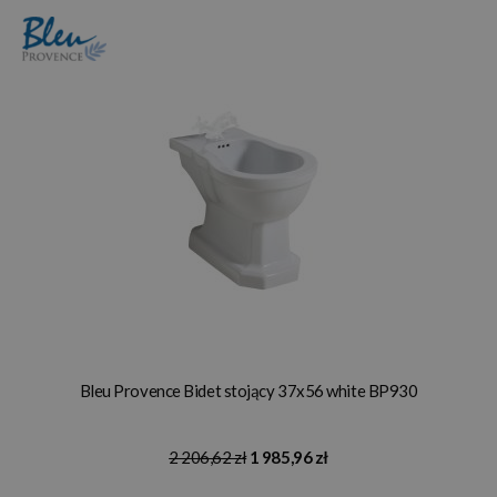
Bleu Provence Bidet stojący 37x56 white BP930
2 206,62 zł
1 985,96 zł