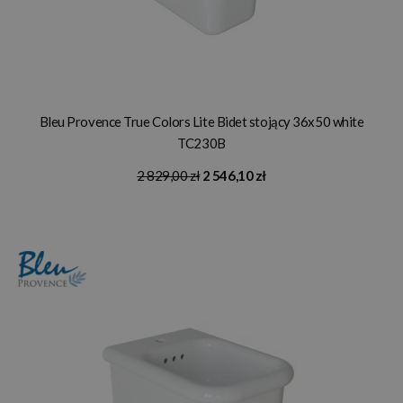
Bleu Provence True Colors Lite Bidet stojący 36x50 white
TC230B
2 829,00 zł
2 546,10 zł