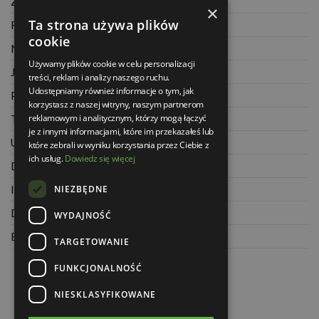
Zwrot towaru
×
Ta strona używa plików
Regulamin
cookie
Najczęściej zadawane pytania
Używamy plików cookie w celu personalizacji
Jak kupować na raty
treści, reklam i analizy naszego ruchu.
Udostępniamy również informacje o tym, jak
Polityka prywatności
korzystasz z naszej witryny, naszym partnerom
reklamowym i analitycznym, którzy mogą łączyć
Twoje zamówienia
je z innymi informacjami, które im przekazałeś lub
Ustawienia konta
które zebrali w wyniku korzystania przez Ciebie z
ich usług.
Dowiedz się więcej
Dane kontaktowe
NIEZBĘDNE
Informacje o firmie
Dla architektów
WYDAJNOŚĆ
Blog
TARGETOWANIE
FUNKCJONALNOŚĆ
NIESKLASYFIKOWANE