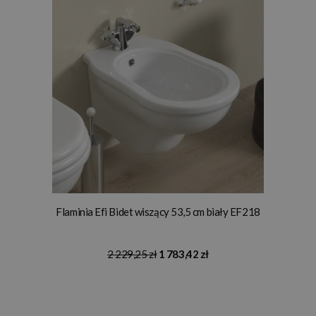
Flaminia Efi Bidet wiszący 53,5 cm biały EF218
2 229,25 zł
1 783,42 zł