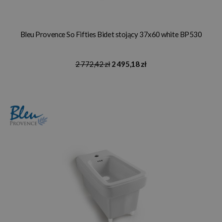
Bleu Provence So Fifties Bidet stojący 37x60 white BP530
2 772,42 zł
2 495,18 zł