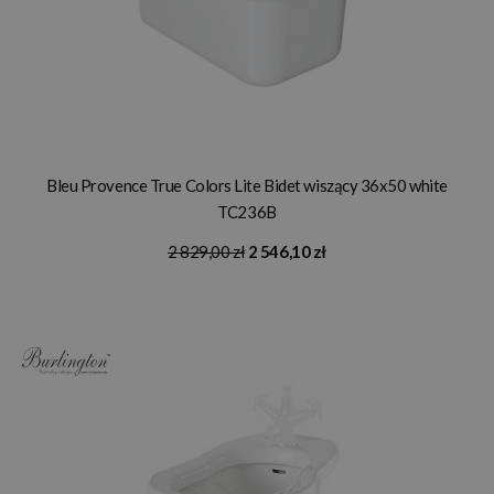
Bleu Provence True Colors Lite Bidet wiszący 36x50 white
TC236B
2 829,00 zł
2 546,10 zł