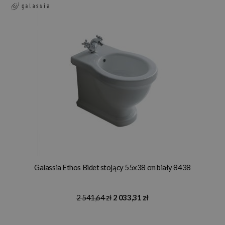
Galassia Ethos Bidet stojący 55x38 cm biały 8438
2 541,64 zł
2 033,31 zł