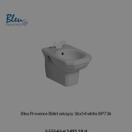
Bleu Provence Bidet wiszący 36x54 white BP736
2 772,42 zł
2 495,18 zł