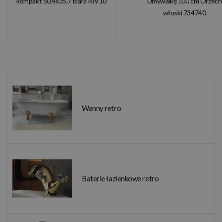
kompakt 50,4x35,7 biała RIV10
Umywalkę 100 cm Orzech
włoski 734740
Wanny retro
Baterie łazienkowe retro