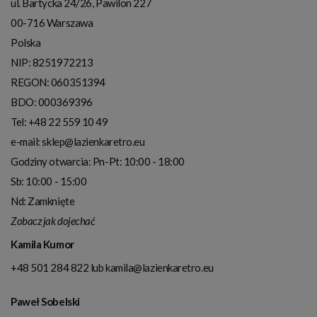
ul. Bartycka 24/26, Pawilon 227
00-716
Warszawa
Polska
NIP:
8251972213
REGON: 060351394
BDO: 000369396
Tel:
+48 22 559 10 49
e-mail:
sklep@lazienkaretro.eu
Godziny otwarcia:
Pn-Pt: 10:00 - 18:00
Sb: 10:00 - 15:00
Nd: Zamknięte
Zobacz jak dojechać
Kamila Kumor
+48 501 284 822
lub
kamila@lazienkaretro.eu
Paweł Sobelski