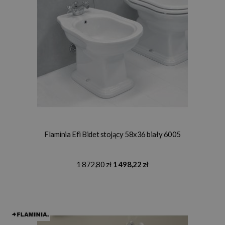
Flaminia Efi Bidet stojący 58x36 biały 6005
1 872,80 zł
1 498,22 zł