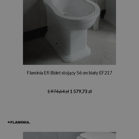
Flaminia Efi Bidet stojący 56 cm biały EF217
1 974,64 zł
1 579,73 zł