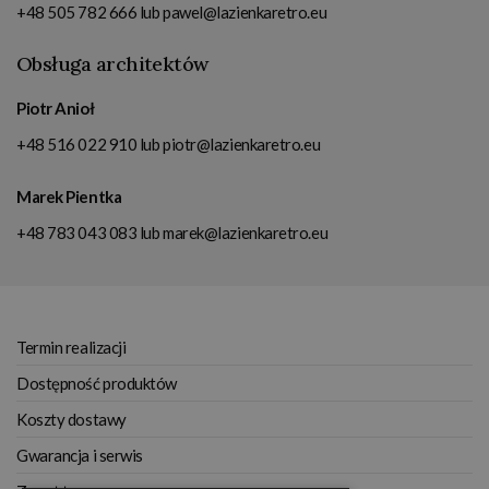
+48 505 782 666
lub
pawel@lazienkaretro.eu
Obsługa architektów
Piotr Anioł
+48 516 022 910
lub
piotr@lazienkaretro.eu
Marek Pientka
+48 783 043 083
lub
marek@lazienkaretro.eu
Termin realizacji
Dostępność produktów
Koszty dostawy
Gwarancja i serwis