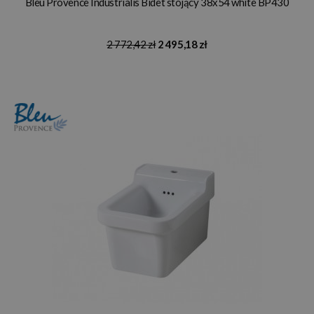
Bleu Provence Industrialis Bidet stojący 38x54 white BP430
2 772,42 zł
2 495,18 zł