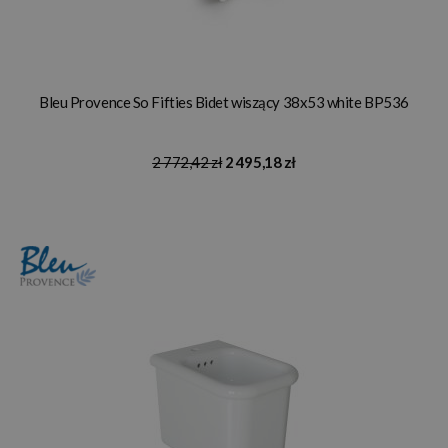
Bleu Provence So Fifties Bidet wiszący 38x53 white BP536
2 772,42 zł
2 495,18 zł