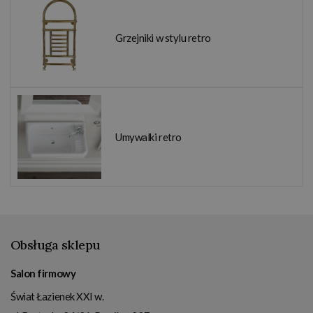
Grzejniki w stylu retro
Umywalki retro
Obsługa sklepu
Salon firmowy
Świat Łazienek XXI w.