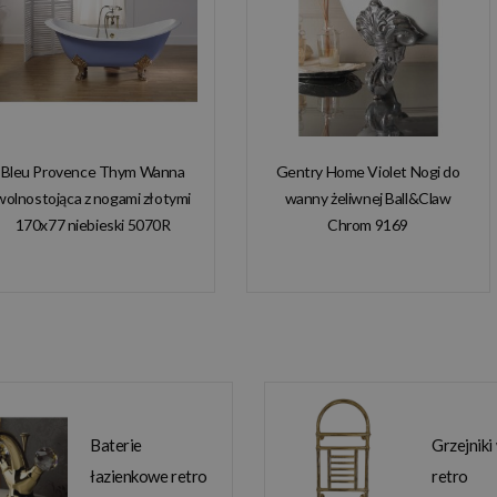
Bleu Provence Thym Wanna
Gentry Home Violet Nogi do
wolnostojąca z nogami złotymi
wanny żeliwnej Ball&Claw
170x77 niebieski 5070R
Chrom 9169
Baterie
Grzejniki
łazienkowe retro
retro