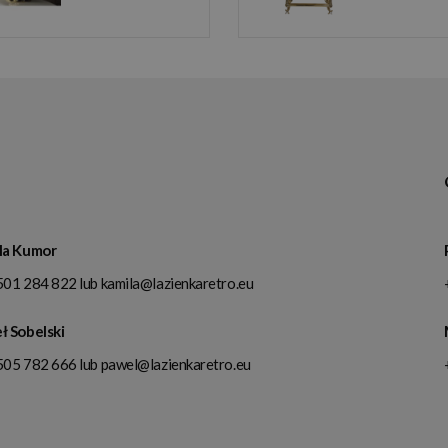
la Kumor
501 284 822
lub
kamila@lazienkaretro.eu
ł Sobelski
505 782 666
lub
pawel@lazienkaretro.eu