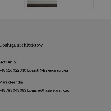
Obsługa architektów
Piotr Anioł
+48 516 022 910
lub
piotr@lazienkaretro.eu
Marek Pientka
+48 783 043 083
lub
marek@lazienkaretro.eu