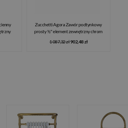
cienny
Zucchetti Agora Zawór podtynkowy
ętrzny
prosty ½" element zewnętrzny chrom
ZAL729
1 087,32 zł
902,48 zł