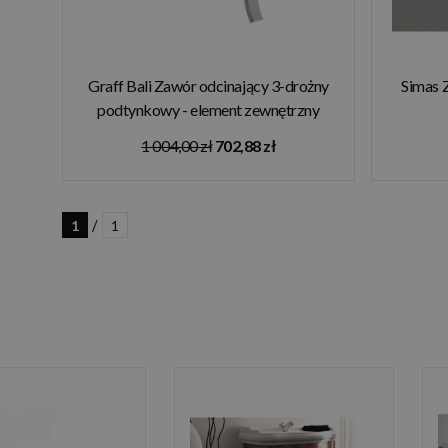
Graff Bali Zawór odcinający 3-drożny
Simas 
podtynkowy - element zewnętrzny
Chrom E-8060-LM20S-T
1 004,00 zł
702,88 zł
/
1
1