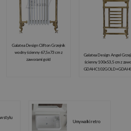
Galatea Design Clifton Grzejnik
wodny ścienny 67,5x73 cm z
Galatea Design Angel Grze
zaworami gold
ścienny 100x53,5 cm z zaw
GDAHC101GOLD
GDAHC102GOLD+GDAH
GDAHC75GOLD W
W MAGAZYNIE!
MAGAZYNIE!!
 w stylu
Umywalki retro