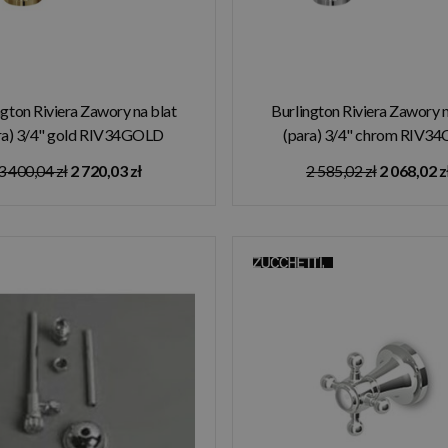
ngton Riviera Zawory na blat
Burlington Riviera Zawory n
ra) 3/4" gold RIV34GOLD
(para) 3/4" chrom RIV3
3 400,04 zł
2 720,03 zł
2 585,02 zł
2 068,02 z