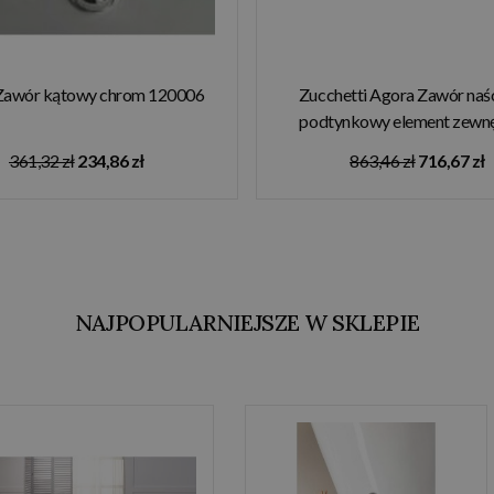
Zawór kątowy chrom 120006
Zucchetti Agora Zawór naś
podtynkowy element zewn
chrom ZAG729
361,32 zł
234,86 zł
863,46 zł
716,67 zł
NAJPOPULARNIEJSZE W SKLEPIE