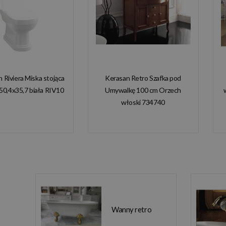
n Riviera Miska stojąca
Kerasan Retro Szafka pod
50,4x35,7 biała RIV10
Umywalkę 100 cm Orzech
włoski 734740
Wanny retro