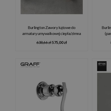
Burlington Zawory kątowe do
Burli
armatury umywalkowej ciepła/zimna
(pa
chrom W28 W MAGAZYNIE!!
638,66 zł
575,00 zł