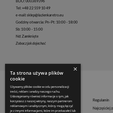
BDO: 000369396
Tel:
+48 22 559 10 49
e-mail:
sklep@lazienkaretro.eu
Godziny otwarcia:
Pn-Pt: 10:00 - 18:00
Sb: 10:00 - 15:00
Nd: Zamknięte
Zobacz jak dojechać
×
Ta strona używa plików
cookie
Używamy plików cookie w celu personalizacji
treści, reklam i analizy naszego ruchu.
Udostępniamy również informacje o tym, jak
Termin realizacji
Regulamin
korzystasz z naszej witryny, naszym partnerom
reklamowym i analitycznym, którzy mogą łączyć
Dostępność produktów
Najczęściej 
je z innymi informacjami, które im przekazałeś lub