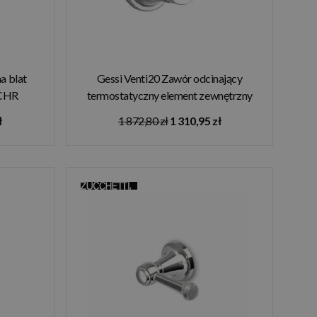
a blat
Gessi Venti20 Zawór odcinający
4CHR
termostatyczny element zewnętrzny
chrom 65247.031
ł
1 872,80 zł
1 310,95 zł