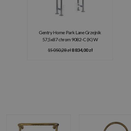
Gentry Home Park Lane Grzejnik
57,5x87 chrom 9082-C (K) W
MAGAZYNIE!!
15 050,28 zł
8 834,00 zł