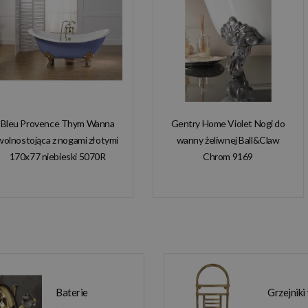
Bleu Provence Thym Wanna
Gentry Home Violet Nogi do
wolnostojąca z nogami złotymi
wanny żeliwnej Ball&Claw
170x77 niebieski 5070R
Chrom 9169
Baterie
Grzejniki