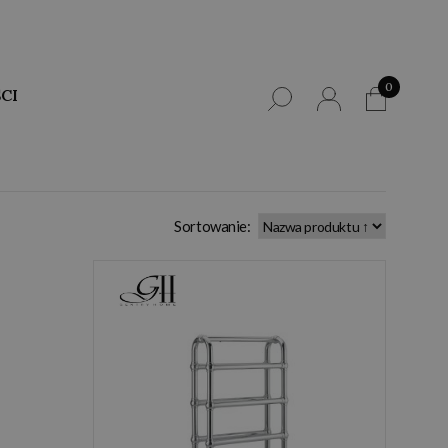
0
CI
Sortowanie: