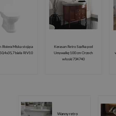
n Riviera Miska stojąca
Kerasan Retro Szafka pod
50,4x35,7 biała RIV10
Umywalkę 100 cm Orzech
włoski 734740
Wanny retro