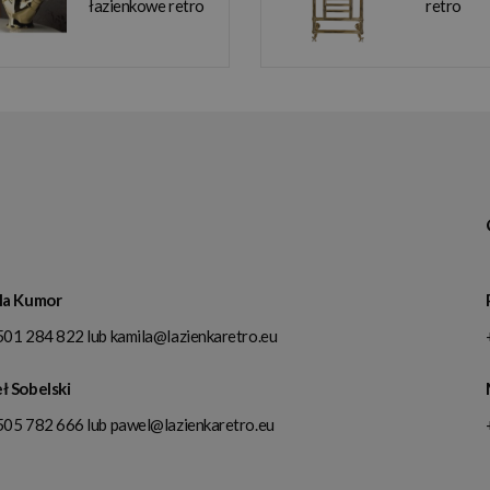
łazienkowe retro
retro
la Kumor
501 284 822
lub
kamila@lazienkaretro.eu
ł Sobelski
505 782 666
lub
pawel@lazienkaretro.eu