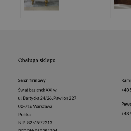
Obsługa sklepu
Salon firmowy
Kami
Świat Łazienek XXI w.
+48 
ul. Bartycka 24/26, Pawilon 227
Pawe
00-716
Warszawa
+48 
Polska
NIP:
8251972213
REGON: 060351394