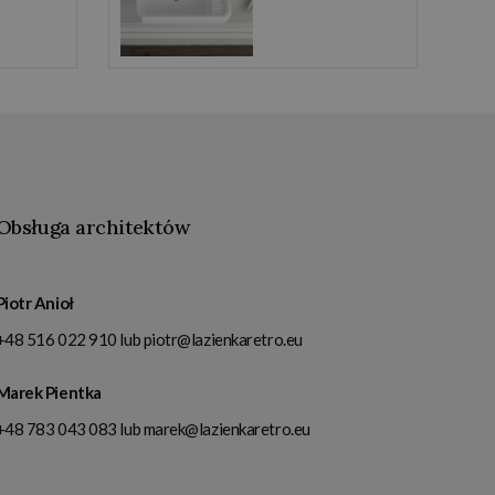
Obsługa architektów
Piotr Anioł
+48 516 022 910
lub
piotr@lazienkaretro.eu
Marek Pientka
+48 783 043 083
lub
marek@lazienkaretro.eu