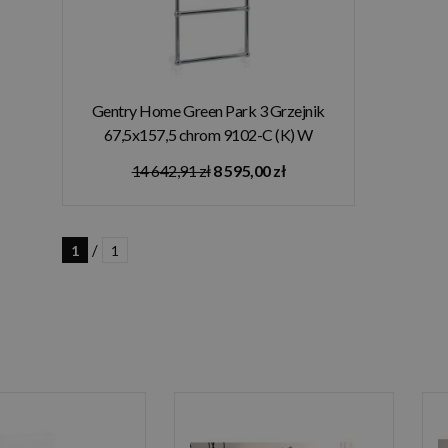
Gentry Home Green Park 3 Grzejnik
67,5x157,5 chrom 9102-C (K) W
MAGAZYNIE!!
14 642,91 zł
8 595,00 zł
/
1
1