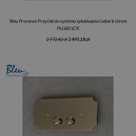
Bleu Provence Przycisk do systemu spłukiwania Geberit chrom
PLGB01CR
2 772,42 zł
2 495,18 zł