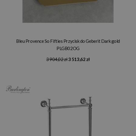
Bleu Provence So Fifties Przycisk do Geberit Dark gold
PLGB02OG
3 904,02 zł
3 513,62 zł