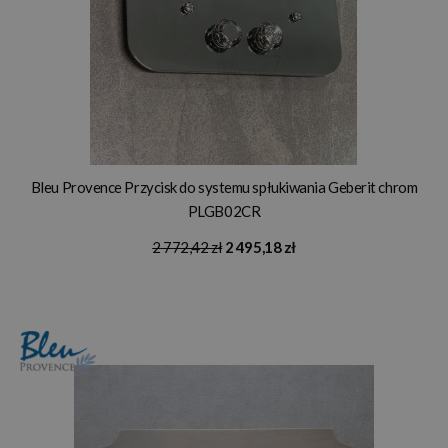
Bleu Provence Przycisk do systemu spłukiwania Geberit chrom
PLGB02CR
2 772,42 zł
2 495,18 zł