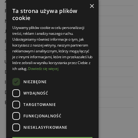
Zwrot towaru
×
Ta strona używa plików
Regulamin
cookie
Najczęściej zadawane pytania
Używamy plików cookie w celu personalizacji
Jak kupować na raty
treści, reklam i analizy naszego ruchu.
Udostępniamy również informacje o tym, jak
Polityka prywatności
korzystasz z naszej witryny, naszym partnerom
reklamowym i analitycznym, którzy mogą łączyć
Twoje zamówienia
je z innymi informacjami, które im przekazałeś lub
Ustawienia konta
które zebrali w wyniku korzystania przez Ciebie z
ich usług.
Dowiedz się więcej
Dane kontaktowe
NIEZBĘDNE
Informacje o firmie
Dla architektów
WYDAJNOŚĆ
Blog
TARGETOWANIE
FUNKCJONALNOŚĆ
NIESKLASYFIKOWANE