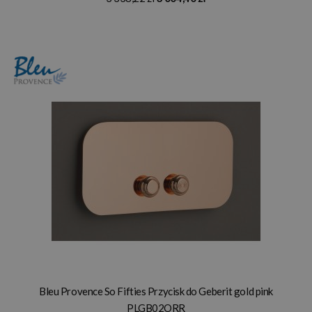
Bleu Provence So Fifties Przycisk do Geberit gold pink
PLGB02ORR