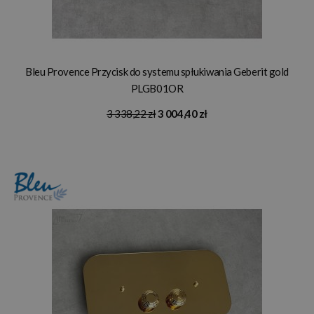
Bleu Provence Przycisk do systemu spłukiwania Geberit gold
PLGB01OR
3 338,22 zł
3 004,40 zł