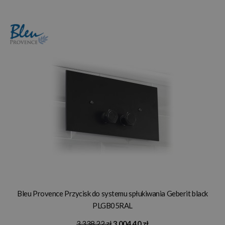
Bleu Provence Przycisk do systemu spłukiwania Geberit black
PLGB05RAL
3 338,22 zł
3 004,40 zł