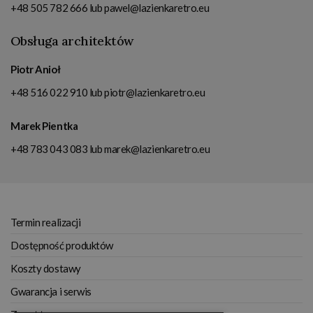
+48 505 782 666
lub
pawel@lazienkaretro.eu
Obsługa architektów
Piotr Anioł
+48 516 022 910
lub
piotr@lazienkaretro.eu
Marek Pientka
+48 783 043 083
lub
marek@lazienkaretro.eu
Termin realizacji
Dostępność produktów
Koszty dostawy
Gwarancja i serwis