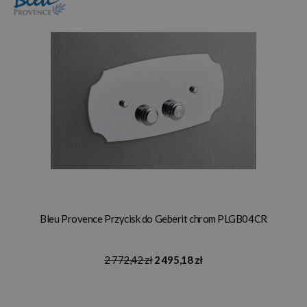
Bleu Provence Przycisk do Geberit chrom PLGB04CR
2 772,42 zł
2 495,18 zł