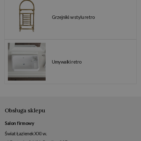
Grzejniki w stylu retro
Umywalki retro
Obsługa sklepu
Salon firmowy
Świat Łazienek XXI w.