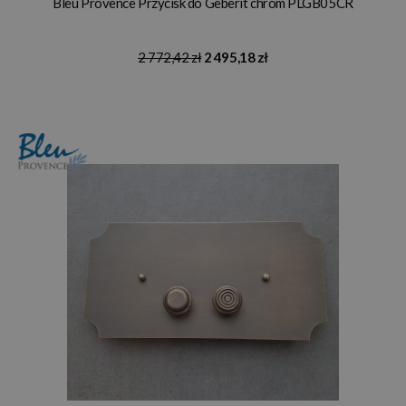
Bleu Provence Przycisk do Geberit chrom PLGB05CR
2 772,42 zł
2 495,18 zł