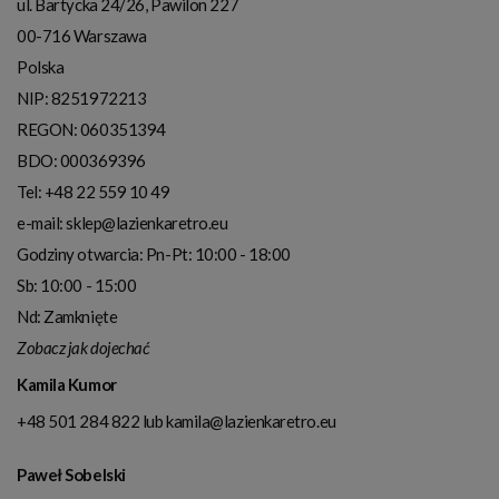
ul. Bartycka 24/26, Pawilon 227
00-716
Warszawa
Polska
NIP:
8251972213
REGON: 060351394
BDO: 000369396
Tel:
+48 22 559 10 49
e-mail:
sklep@lazienkaretro.eu
Godziny otwarcia:
Pn-Pt: 10:00 - 18:00
Sb: 10:00 - 15:00
Nd: Zamknięte
Zobacz jak dojechać
Kamila Kumor
+48 501 284 822
lub
kamila@lazienkaretro.eu
Paweł Sobelski