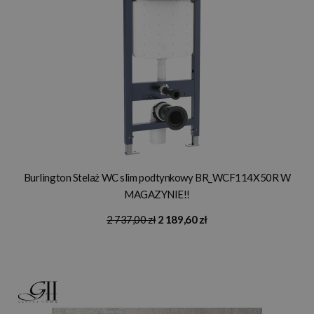
Burlington Stelaż WC slim podtynkowy BR_WCF114X50R W
MAGAZYNIE!!
2 737,00 zł
2 189,60 zł