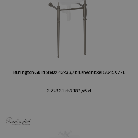
Burlington Guild Stelaż 43x33,7 brushed nickel GU45X77L
3 978,31 zł
3 182,65 zł