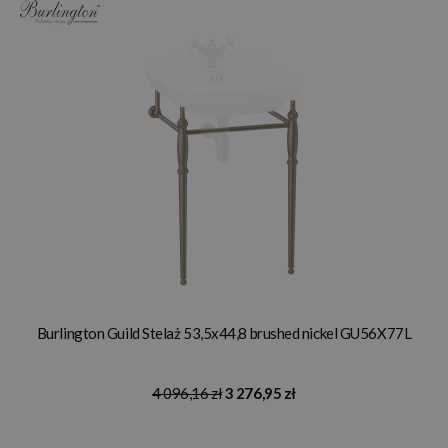
Burlington Guild Stelaż 53,5x44,8 brushed nickel GU56X77L
4 096,16 zł
3 276,95 zł