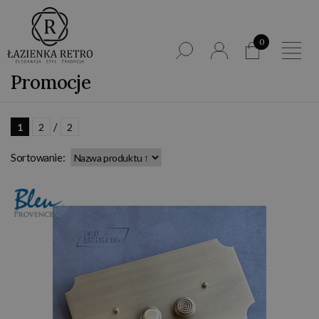
0
Promocje
/
1
2
2
Sortowanie: