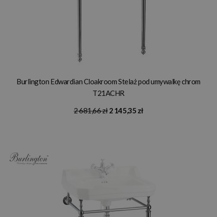
Burlington Edwardian Cloakroom Stelaż pod umywalkę chrom
T21ACHR
2 681,66 zł
2 145,35 zł