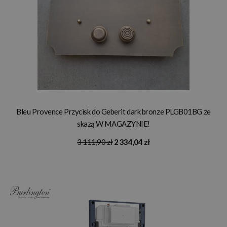
Bleu Provence Przycisk do Geberit dark bronze PLGB01BG ze
skazą W MAGAZYNIE!
3 111,90 zł
2 334,04 zł