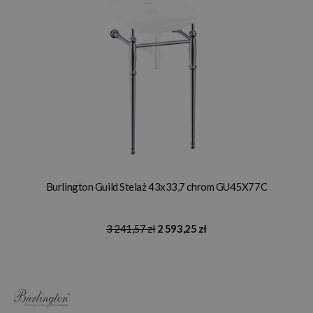
Burlington Guild Stelaż 43x33,7 chrom GU45X77C
3 241,57 zł
2 593,25 zł