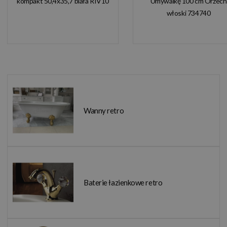
kompakt 50,4x35,7 biała RIV10
Umywalkę 100 cm Orzech
włoski 734740
Wanny retro
Baterie łazienkowe retro