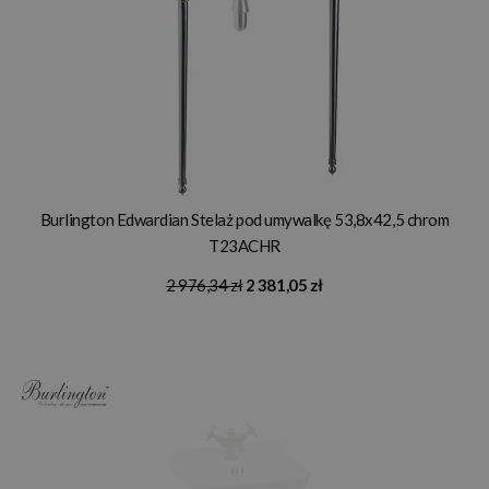
Burlington Edwardian Stelaż pod umywalkę 53,8x42,5 chrom
T23ACHR
2 976,34 zł
2 381,05 zł