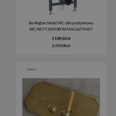
Burlington Stelaż WC slim podtynkowy
BR_WCF114X50R W MAGAZYNIE!!
2 189,60 zł
2 737,00 zł