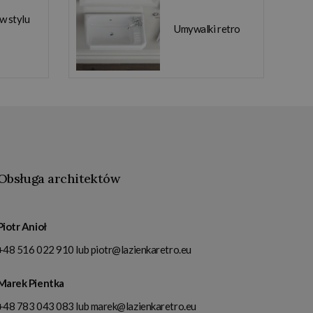
 w stylu
Umywalki retro
Obsługa architektów
Piotr Anioł
+48 516 022 910
lub
piotr@lazienkaretro.eu
Marek Pientka
+48 783 043 083
lub
marek@lazienkaretro.eu