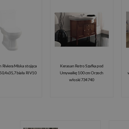
n Riviera Miska stojąca
Kerasan Retro Szafka pod
50,4x35,7 biała RIV10
Umywalkę 100 cm Orzech
włoski 734740