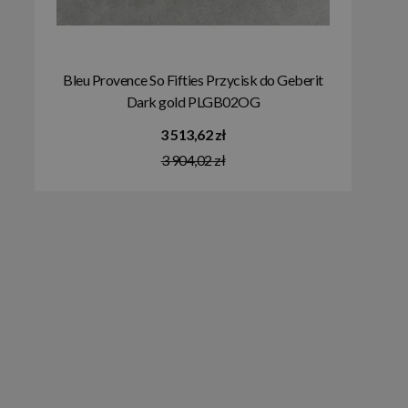
Bleu Provence So Fifties Przycisk do Geberit
Dark gold PLGB02OG
3 513,62 zł
3 904,02 zł