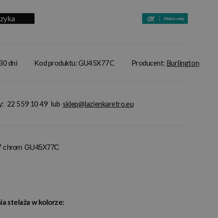
szyka
30 dni
Kod produktu: GU45X77C
Producent:
Burlington
y:
22 559 10 49
lub
sklep@lazienkaretro.eu
33,7 chrom GU45X77C
a stelaża w kolorze: