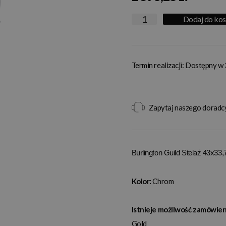
Dodaj do ko
Termin realizacji: Dostępny w 
Zapytaj naszego doradc
Burlington Guild Stelaż 43x
Kolor:
Chrom
Istnieje możliwość zamówieni
Gold