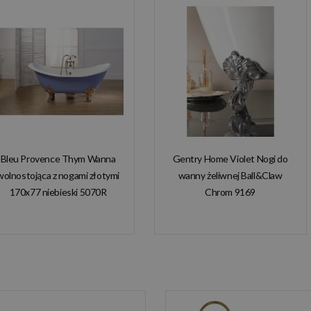
Bleu Provence Thym Wanna
Gentry Home Violet Nogi do
wolnostojąca z nogami złotymi
wanny żeliwnej Ball&Claw
170x77 niebieski 5070R
Chrom 9169