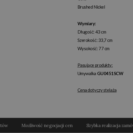
Brushed Nickel
Wymiary:
Długość: 43 cm
Szerokość: 33,7 cm
Wysokość: 77 cm
Pasujące produkty:
Umywalka
GU0451SCW
Cena dotyczy stelaża
któw
Możliwość negocjacji cen
Szybka realizacja zam