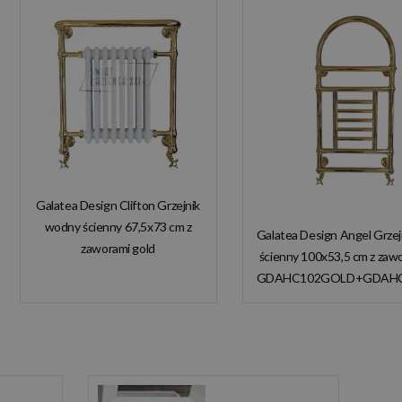
Galatea Design Clifton Grzejnik
wodny ścienny 67,5x73 cm z
Galatea Design Angel Grze
zaworami gold
ścienny 100x53,5 cm z zaw
GDAHC101GOLD
GDAHC102GOLD+GDAH
GDAHC75GOLD W
W MAGAZYNIE!
MAGAZYNIE!!