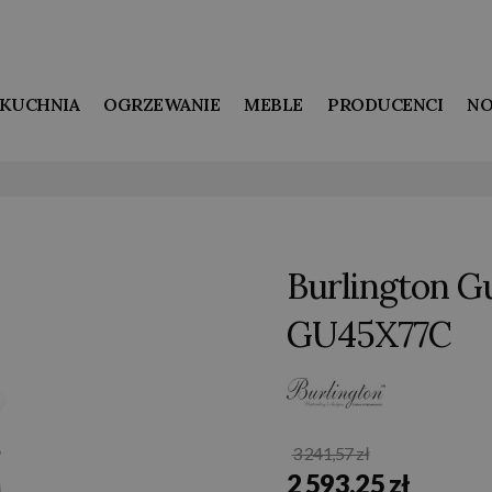
KUCHNIA
OGRZEWANIE
MEBLE
PRODUCENCI
NO
Burlington Gu
GU45X77C
3 241,57 zł
2 593,25 zł