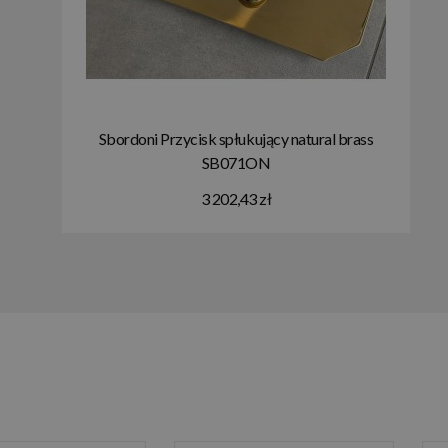
Sbordoni Przycisk spłukujący natural brass
SB071ON
3 202,43 zł