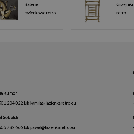
Baterie
Grzejniki
łazienkowe retro
retro
la Kumor
501 284 822
lub
kamila@lazienkaretro.eu
ł Sobelski
505 782 666
lub
pawel@lazienkaretro.eu