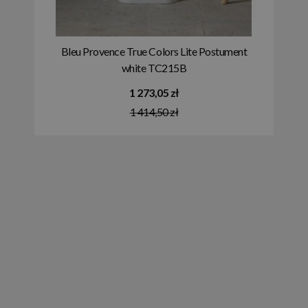
Bleu Provence True Colors Lite Postument
white TC215B
1 273,05 zł
1 414,50 zł