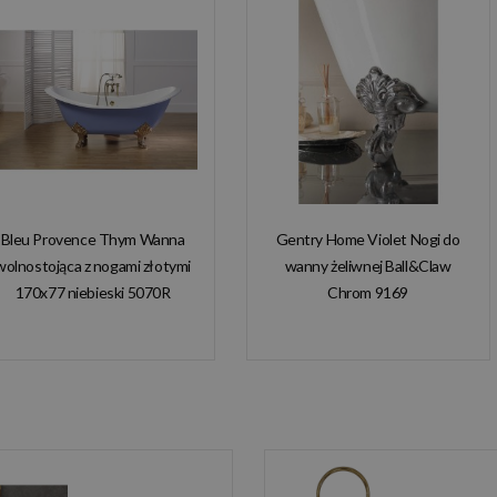
Bleu Provence Thym Wanna
Gentry Home Violet Nogi do
wolnostojąca z nogami złotymi
wanny żeliwnej Ball&Claw
170x77 niebieski 5070R
Chrom 9169