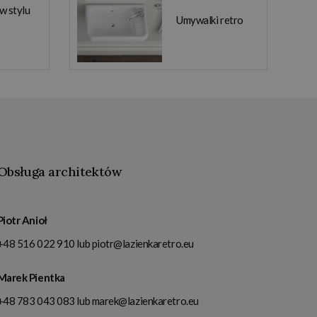
 w stylu
Umywalki retro
Obsługa architektów
Piotr Anioł
+48 516 022 910
lub
piotr@lazienkaretro.eu
Marek Pientka
+48 783 043 083
lub
marek@lazienkaretro.eu