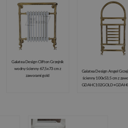
Galatea Design Clifton Grzejnik
wodny ścienny 67,5x73 cm z
Galatea Design Angel Grze
zaworami gold
ścienny 100x53,5 cm z zaw
GDAHC101GOLD
GDAHC102GOLD+GDAH
GDAHC75GOLD W
W MAGAZYNIE!
MAGAZYNIE!!