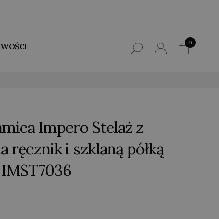
0
WOŚCI
mica Impero Stelaż z
 ręcznik i szklaną półką
 IMST7036