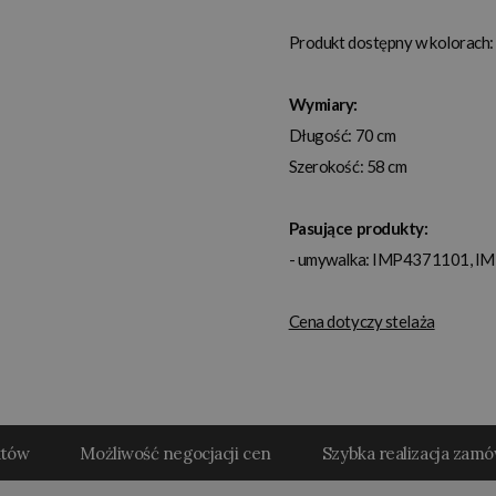
Produkt dostępny w kolorach: 
Wymiary:
Długość: 70 cm
Szerokość: 58 cm
Pasujące produkty:
- umywalka: IMP4371101, 
Cena dotyczy stelaża
któw
Możliwość negocjacji cen
Szybka realizacja zam