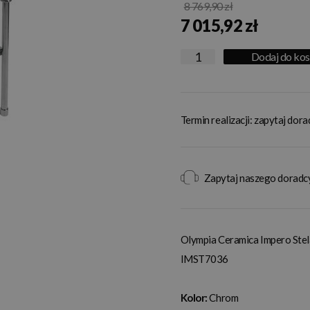
8 769,90 zł
7 015,92 zł
Dodaj do ko
Termin realizacji: zapytaj dor
Zapytaj naszego doradc
Olympia Ceramica Impero Stela
IMST7036
Kolor:
Chrom