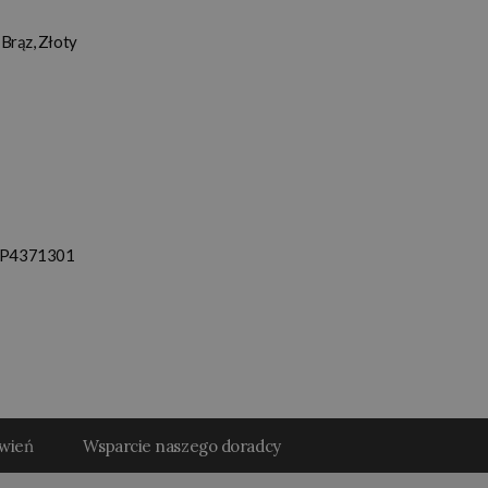
Brąz, Złoty
IMP4371301
ówień
Wsparcie naszego doradcy