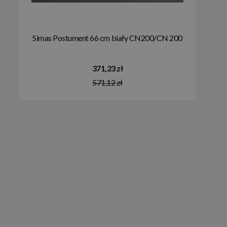
Simas Postument 66 cm biały CN200/CN 200
371,23 zł
571,12 zł