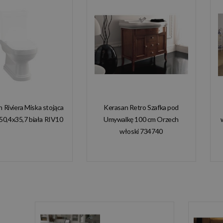
n Riviera Miska stojąca
Kerasan Retro Szafka pod
50,4x35,7 biała RIV10
Umywalkę 100 cm Orzech
włoski 734740