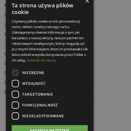
×
Ta strona używa plików
Regulamin
cookie
Najczęściej zadawane pytania
Używamy plików cookie w celu personalizacji
Jak kupować na raty
treści, reklam i analizy naszego ruchu.
Udostępniamy również informacje o tym, jak
Polityka prywatności
korzystasz z naszej witryny, naszym partnerom
reklamowym i analitycznym, którzy mogą łączyć
Twoje zamówienia
je z innymi informacjami, które im przekazałeś lub
Ustawienia konta
które zebrali w wyniku korzystania przez Ciebie z
ich usług.
Dowiedz się więcej
Dane kontaktowe
NIEZBĘDNE
Informacje o firmie
Dla architektów
WYDAJNOŚĆ
Blog
TARGETOWANIE
FUNKCJONALNOŚĆ
NIESKLASYFIKOWANE
AKCEPTUJ WSZYSTKIE