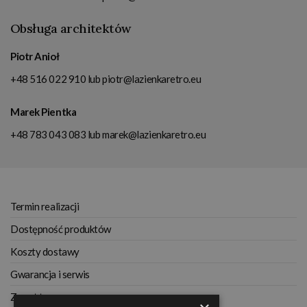
Obsługa architektów
Piotr Anioł
+48 516 022 910
lub
piotr@lazienkaretro.eu
Marek Pientka
+48 783 043 083
lub
marek@lazienkaretro.eu
Termin realizacji
Dostępność produktów
Koszty dostawy
Gwarancja i serwis
Zwrot towaru