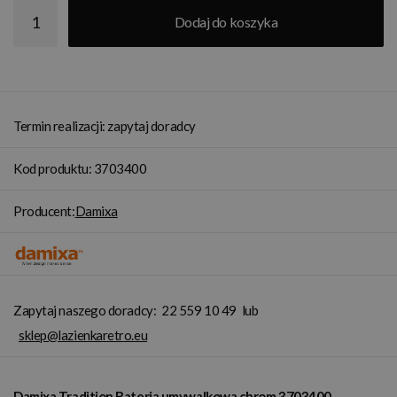
Dodaj do koszyka
Termin realizacji: zapytaj doradcy
Kod produktu: 3703400
Producent:
Damixa
Zapytaj naszego doradcy:
22 559 10 49
lub
sklep@lazienkaretro.eu
Damixa Tradition Bateria umywalkowa chrom 3703400