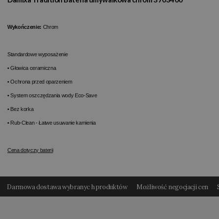
Wykończenie:
Chrom
Standardowe wyposażenie
• Głowica ceramiczna
• Ochrona przed oparzeniem
• System oszczędzania wody Eco-Save
• Bez korka
• Rub-Clean - Łatwe usuwanie kamienia
Cena dotyczy baterii
Darmowa dostawa wybranyc h produktów
Możliwość negocjacji cen