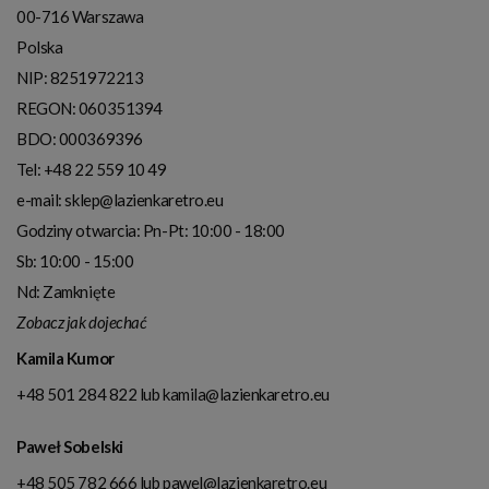
00-716
Warszawa
Polska
NIP:
8251972213
REGON: 060351394
BDO: 000369396
Tel:
+48 22 559 10 49
e-mail:
sklep@lazienkaretro.eu
Godziny otwarcia:
Pn-Pt: 10:00 - 18:00
Sb: 10:00 - 15:00
Nd: Zamknięte
Zobacz jak dojechać
Kamila Kumor
+48 501 284 822
lub
kamila@lazienkaretro.eu
Paweł Sobelski
+48 505 782 666
lub
pawel@lazienkaretro.eu