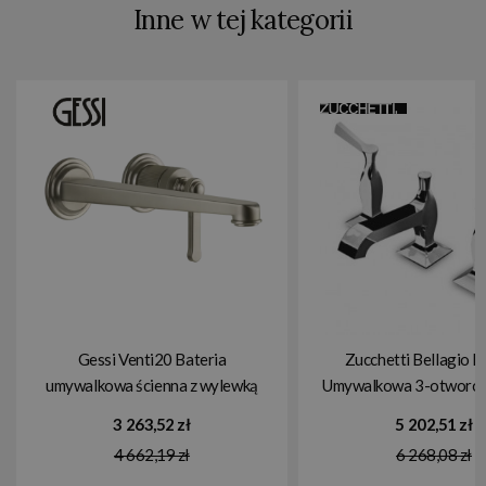
Inne w tej kategorii
Gessi Venti20 Bateria
Zucchetti Bellagio B
umywalkowa ścienna z wylewką
Umywalkowa 3-otworo
25,6 cm element zewnętrzny
ZB2425
3 263,52 zł
5 202,51 zł
finox brushed nickel 65088.149
4 662,19 zł
6 268,08 zł