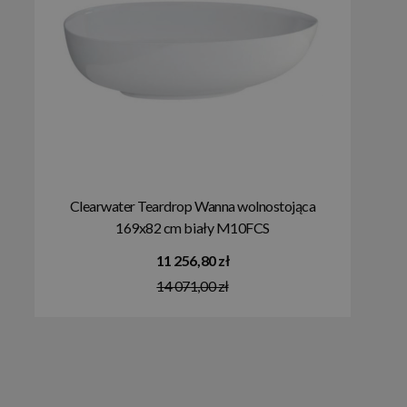
Clearwater Teardrop Wanna wolnostojąca
169x82 cm biały M10FCS
11 256,80 zł
14 071,00 zł