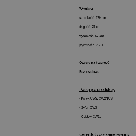
Wymiary:
szerokość: 179 cm
długość: 75 cm
wysokość: 57 cm
pojemność: 261 l
Otwory na baterie
: 0
Bez przelewu
Pasujące produkty:
- Korek CW2, CW2NCS
- Syfon CW3
- Odpływ CW11
Cena dotyczy samej wanny