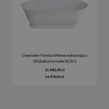
Clearwater Florenza Wanna wolnostojąca
182,8x86,4 cm biała N23CS
11 983,09 zł
14 978,84 zł