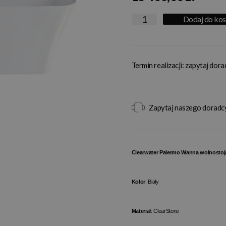
Dodaj do ko
Termin realizacji: zapytaj dor
Zapytaj naszego doradc
Clearwater Palermo Wanna wolnostoj
Kolor
: Biały
Materiał
: ClearStone