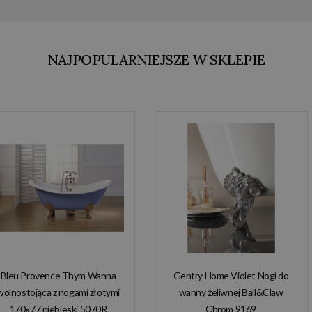
NAJPOPULARNIEJSZE W SKLEPIE
Bleu Provence Thym Wanna
Gentry Home Violet Nogi do
wolnostojąca z nogami złotymi
wanny żeliwnej Ball&Claw
170x77 niebieski 5070R
Chrom 9169