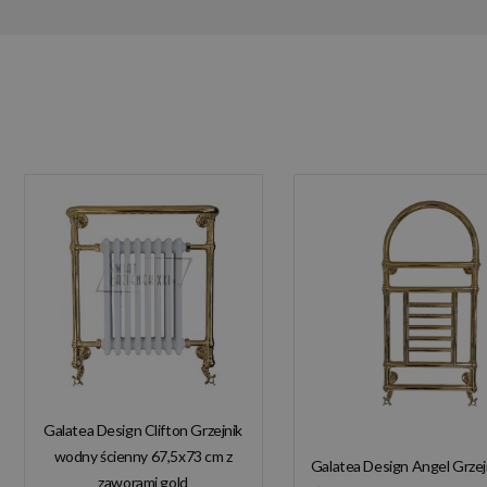
Galatea Design Clifton Grzejnik
wodny ścienny 67,5x73 cm z
Galatea Design Angel Grze
zaworami gold