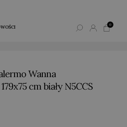
0
WOŚCI
Palermo Wanna
 179x75 cm biały N5CCS