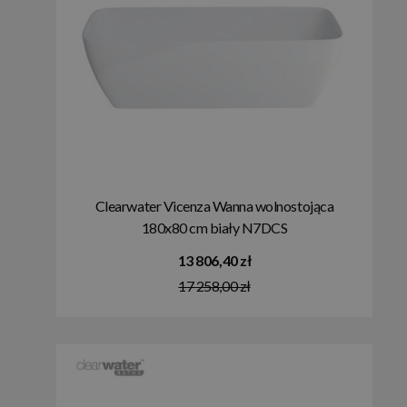
Clearwater Vicenza Wanna wolnostojąca
180x80 cm biały N7DCS
13 806,40 zł
17 258,00 zł