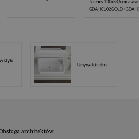
ścienny 100x53,5 cm z zaw
GDAHC101GOLD
GDAHC102GOLD+GDAH
GDAHC75GOLD W
W MAGAZYNIE!
MAGAZYNIE!!
 w stylu
Umywalki retro
Obsługa architektów