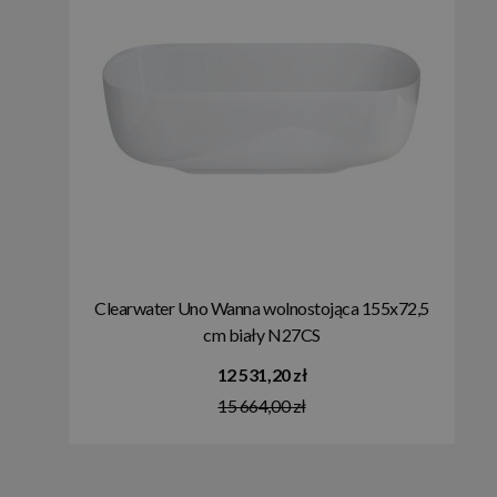
Clearwater Uno Wanna wolnostojąca 155x72,5
cm biały N27CS
12 531,20 zł
15 664,00 zł