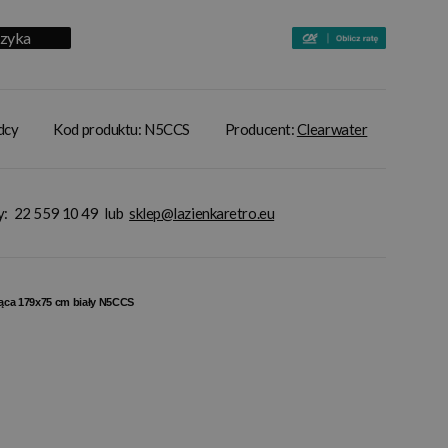
szyka
adcy
Kod produktu: N5CCS
Producent:
Clearwater
y:
22 559 10 49
lub
sklep@lazienkaretro.eu
ąca 179x75 cm biały N5CCS