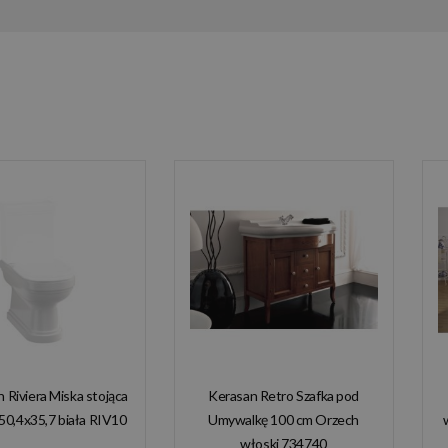
n Riviera Miska stojąca
Kerasan Retro Szafka pod
50,4x35,7 biała RIV10
Umywalkę 100 cm Orzech
włoski 734740