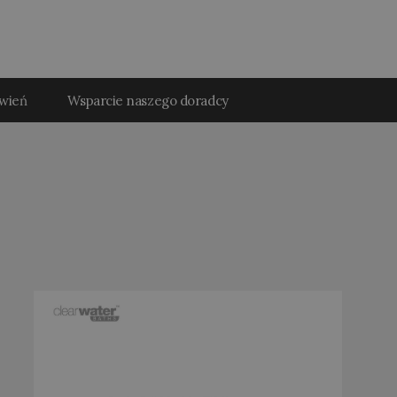
ówień
Wsparcie naszego doradcy