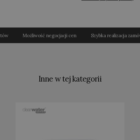
któw
Możliwość negocjacji cen
Szybka realizacja zam
Inne w tej kategorii