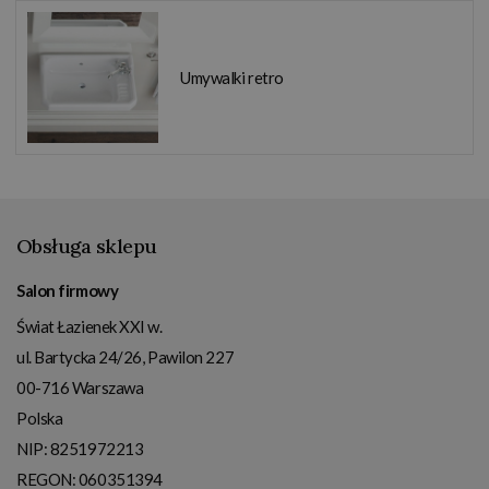
Umywalki retro
Obsługa sklepu
Salon firmowy
Świat Łazienek XXI w.
ul. Bartycka 24/26, Pawilon 227
00-716
Warszawa
Polska
NIP:
8251972213
REGON: 060351394