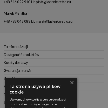
+48 516 022 910
lub
piotr@lazienkaretro.eu
Marek Pientka
+48 783 043 083
lub
marek@lazienkaretro.eu
Termin realizacji
Dostępność produktów
Koszty dostawy
Gwarancja i serwis
Zwrot towaru
×
Ta strona używa plików
Regulamin
cookie
Najczęściej zadawane pytania
Używamy plików cookie w celu personalizacji
Jak kupować na raty
treści, reklam i analizy naszego ruchu.