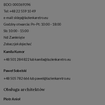
BDO: 000369396
Tel:
+48 22 559 10 49
e-mail:
sklep@lazienkaretro.eu
Godziny otwarcia:
Pn-Pt: 10:00 - 18:00
Sb: 10:00 - 15:00
Nd: Zamknięte
Zobacz jak dojechać
Kamila Kumor
+48 501 284 822
lub
kamila@lazienkaretro.eu
Paweł Sobelski
+48 505 782 666
lub
pawel@lazienkaretro.eu
Obsługa architektów
Piotr Anioł