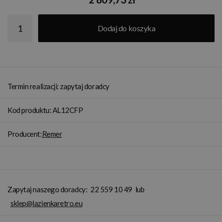
Dodaj do koszyka
Termin realizacji: zapytaj doradcy
Kod produktu: AL12CFP
Producent:
Remer
Zapytaj naszego doradcy:
22 559 10 49
lub
sklep@lazienkaretro.eu