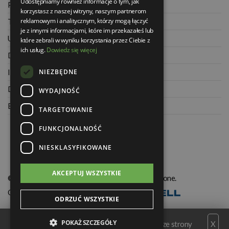
Udostępniamy również informacje o tym, jak
Polityka prywatności
korzystasz z naszej witryny, naszym partnerom
reklamowym i analitycznym, którzy mogą łączyć
Twoje zamówienia
je z innymi informacjami, które im przekazałeś lub
Ustawienia konta
które zebrali w wyniku korzystania przez Ciebie z
ich usług.
Dowiedz się więcej
Dane kontaktowe
NIEZBĘDNE
Informacje o firmie
Dla architektów
WYDAJNOŚĆ
Blog
TARGETOWANIE
FUNKCJONALNOŚĆ
NIESKLASYFIKOWANE
AKCEPTUJ WSZYSTKIE
© Świat Łazienek XXI w. Wszelkie prawa zastrzeżone.
Oprogramowanie KQS.store
:
Realizacja
ODRZUĆ WSZYSTKIE
POKAŻ SZCZEGÓŁY
Serwis wykorzystuje pliki cookies. Korzystając ze strony
X