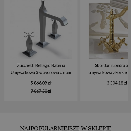
Zucchetti Bellagio Bateria
Sbordoni Londra ba
Umywalkowa 3-otworowa chrom
umywalkowa z korkiem
ZB1426
błyszczący LO87
5 866,09 zł
3 304,18 zł
7 067,58 zł
NAJPOPULARNIEJSZE W SKLEPIE