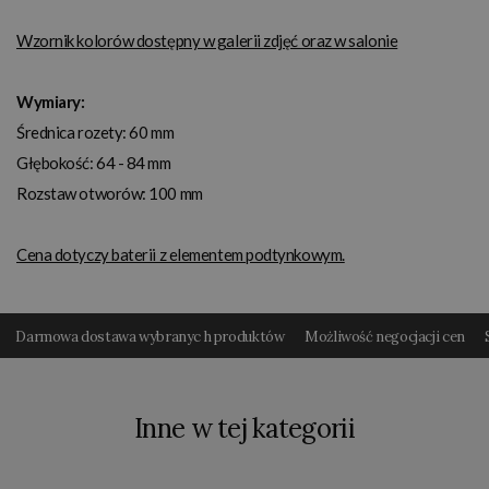
Wzornik kolorów dostępny w galerii zdjęć oraz w salonie
Wymiary:
Średnica rozety: 60 mm
Głębokość: 64 - 84 mm
Rozstaw otworów: 100 mm
Cena dotyczy baterii z elementem podtynkowym.
Darmowa dostawa wybranyc h produktów
Możliwość negocjacji cen
Inne w tej kategorii