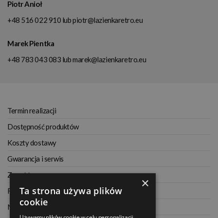
Piotr Anioł
+48 516 022 910
lub
piotr@lazienkaretro.eu
Marek Pientka
+48 783 043 083
lub
marek@lazienkaretro.eu
Termin realizacji
Dostępność produktów
Koszty dostawy
Gwarancja i serwis
Zwrot towaru
×
Ta strona używa plików
Regulamin
cookie
Najczęściej zadawane pytania
Używamy plików cookie w celu personalizacji