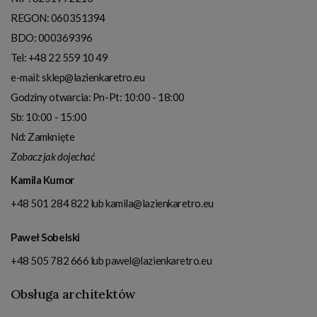
REGON: 060351394
BDO: 000369396
Tel:
+48 22 559 10 49
e-mail:
sklep@lazienkaretro.eu
Godziny otwarcia:
Pn-Pt: 10:00 - 18:00
Sb: 10:00 - 15:00
Nd: Zamknięte
Zobacz jak dojechać
Kamila Kumor
+48 501 284 822
lub
kamila@lazienkaretro.eu
Paweł Sobelski
+48 505 782 666
lub
pawel@lazienkaretro.eu
Obsługa architektów