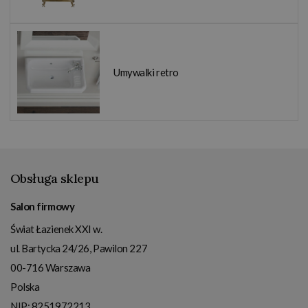
Umywalki retro
Obsługa sklepu
Salon firmowy
Świat Łazienek XXI w.
ul. Bartycka 24/26, Pawilon 227
00-716
Warszawa
Polska
NIP:
8251972213