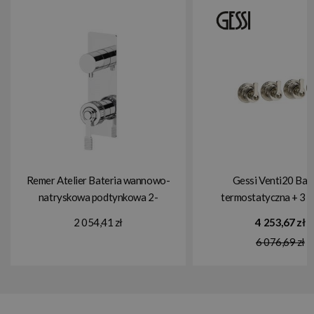
Remer Atelier Bateria wannowo-
Gessi Venti20 Bat
natryskowa podtynkowa 2-
termostatyczna + 3 
drożna - element zewnętrzny
element zewnętrzny
2 054,41 zł
4 253,67 zł
Chrom AL92WB
65336.031
6 076,69 zł