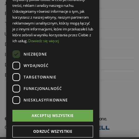
Jak kupować na raty
treści, reklam i analizy naszego ruchu.
Udostępniamy również informacje o tym, jak
Polityka prywatności
korzystasz z naszej witryny, naszym partnerom
reklamowym i analitycznym, którzy mogą łączyć
Twoje zamówienia
je z innymi informacjami, które im przekazałeś lub
Ustawienia konta
które zebrali w wyniku korzystania przez Ciebie z
ich usług.
Dowiedz się więcej
Dane kontaktowe
NIEZBĘDNE
Informacje o firmie
Dla architektów
WYDAJNOŚĆ
Blog
TARGETOWANIE
FUNKCJONALNOŚĆ
NIESKLASYFIKOWANE
AKCEPTUJ WSZYSTKIE
© Świat Łazienek XXI w. Wszelkie prawa zastrzeżone.
Oprogramowanie KQS.store
:
Realizacja
ODRZUĆ WSZYSTKIE