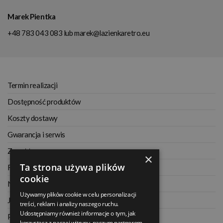
Marek Pientka
+48 783 043 083
lub
marek@lazienkaretro.eu
Termin realizacji
Dostępność produktów
Koszty dostawy
Gwarancja i serwis
Zwrot towaru
×
Ta strona używa plików
Regulamin
cookie
Najczęściej zadawane pytania
Używamy plików cookie w celu personalizacji
Jak kupować na raty
treści, reklam i analizy naszego ruchu.
Udostępniamy również informacje o tym, jak
Polityka prywatności
korzystasz z naszej witryny, naszym partnerom