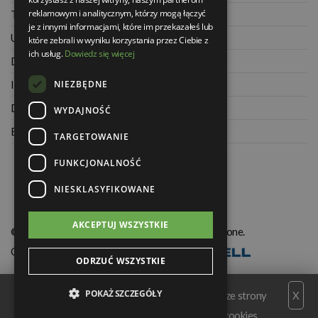
reklamowym i analitycznym, którzy mogą łączyć
Twoje zamówienia
je z innymi informacjami, które im przekazałeś lub
Ustawienia konta
które zebrali w wyniku korzystania przez Ciebie z
ich usług.
Dowiedz się więcej
Dane kontaktowe
NIEZBĘDNE
Informacje o firmie
Dla architektów
WYDAJNOŚĆ
Blog
TARGETOWANIE
FUNKCJONALNOŚĆ
NIESKLASYFIKOWANE
AKCEPTUJ WSZYSTKIE
© Świat Łazienek XXI w. Wszelkie prawa zastrzeżone.
Oprogramowanie KQS.store
:
Realizacja
ODRZUĆ WSZYSTKIE
POKAŻ SZCZEGÓŁY
Serwis wykorzystuje pliki cookies. Korzystając ze strony
X
wyrażasz zgodę na wykorzystywanie plików cookies.