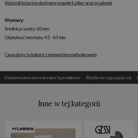
Wzornik kolorów dostępny w galerii zdjęć oraz w salonie
Wymiary:
Średnica rozety: 60 mm
Głębokość montażu: 45 - 65 mm
Cena dotyczy baterii z elementem podtynkowym
Darmowa dostawa wybranyc h produktów
Możliwość negocjacji cen
Inne w tej kategorii