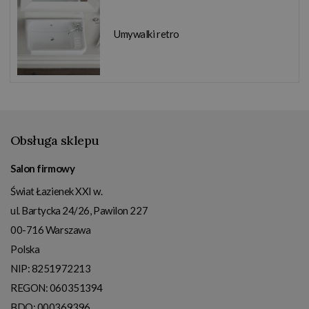
Umywalki retro
Obsługa sklepu
Salon firmowy
Świat Łazienek XXI w.
ul. Bartycka 24/26, Pawilon 227
00-716
Warszawa
Polska
NIP:
8251972213
REGON: 060351394
BDO: 000369396