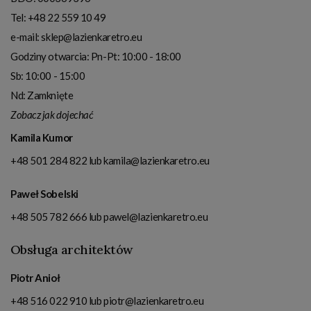
Tel:
+48 22 559 10 49
e-mail:
sklep@lazienkaretro.eu
Godziny otwarcia:
Pn-Pt: 10:00 - 18:00
Sb: 10:00 - 15:00
Nd: Zamknięte
Zobacz jak dojechać
Kamila Kumor
+48 501 284 822
lub
kamila@lazienkaretro.eu
Paweł Sobelski
+48 505 782 666
lub
pawel@lazienkaretro.eu
Obsługa architektów
Piotr Anioł
+48 516 022 910
lub
piotr@lazienkaretro.eu