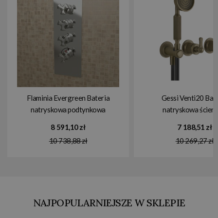
Flaminia Evergreen Bateria
Gessi Venti20 Bat
natryskowa podtynkowa
natryskowa ścienn
termostatyczna Chrom EGBT3
przełącznikiem 2-dr
8 591,10 zł
7 188,51 zł
słuchawką i wężem e
10 738,88 zł
10 269,27 zł
zewnętrzny antique 
65036.713
NAJPOPULARNIEJSZE W SKLEPIE