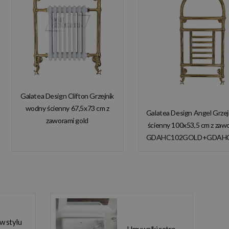
Galatea Design Clifton Grzejnik
wodny ścienny 67,5x73 cm z
Galatea Design Angel Grze
zaworami gold
ścienny 100x53,5 cm z zaw
GDAHC101GOLD
GDAHC102GOLD+GDAH
GDAHC75GOLD W
W MAGAZYNIE!
MAGAZYNIE!!
 w stylu
Umywalki retro