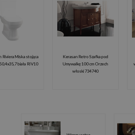
n Riviera Miska stojąca
Kerasan Retro Szafka pod
50,4x35,7 biała RIV10
Umywalkę 100 cm Orzech
włoski 734740
Wanny retro