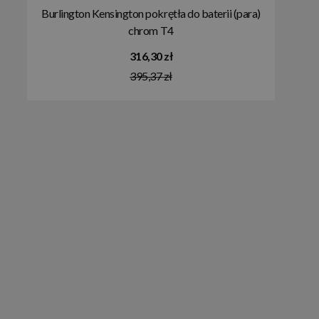
Burlington Kensington pokrętła do baterii (para)
chrom T4
316,30 zł
395,37 zł