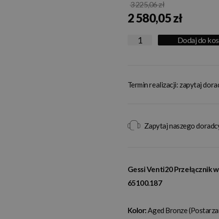
3 225,06 zł
2 580,05 zł
Dodaj do ko
Termin realizacji: zapytaj dor
Zapytaj naszego doradc
Gessi Venti20 Przełącznik
65100.187
Kolor:
Aged Bronze (Postarza