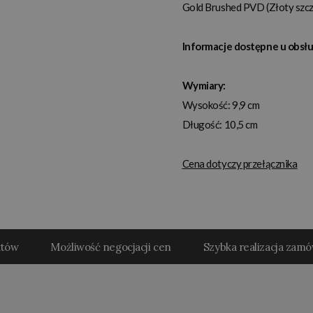
Gold Brushed PVD (Złoty sz
Informacje dostępne u obsłu
Wymiary:
Wysokość: 9,9 cm
Długość: 10,5 cm
Cena dotyczy przełącznika
któw
Możliwość negocjacji cen
Szybka realizacja zam