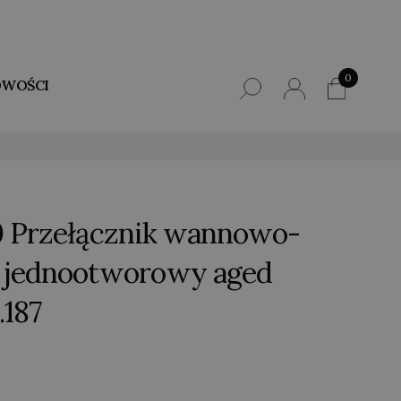
0
WOŚCI
0 Przełącznik wannowo-
 jednootworowy aged
.187