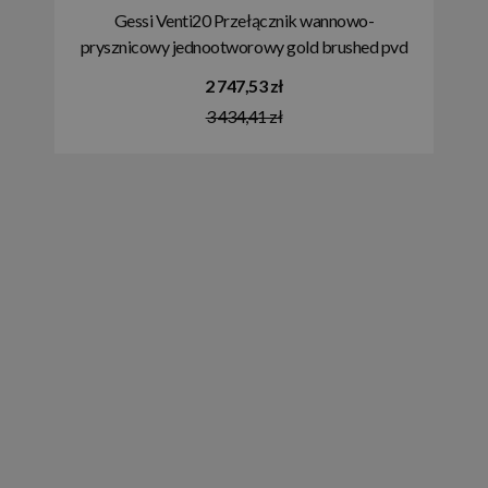
Gessi Venti20 Przełącznik wannowo-
prysznicowy jednootworowy gold brushed pvd
65100.716
2 747,53 zł
3 434,41 zł