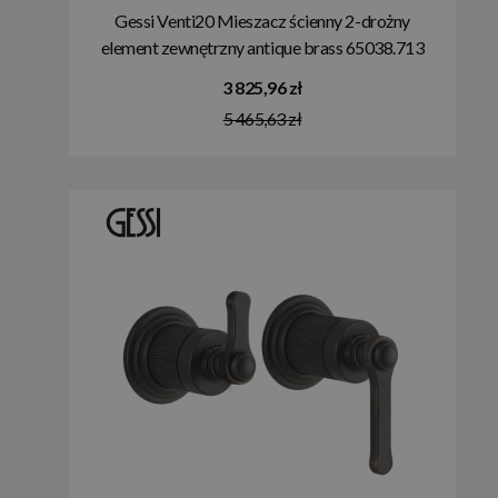
Gessi Venti20 Mieszacz ścienny 2-drożny
element zewnętrzny antique brass 65038.713
3 825,96 zł
5 465,63 zł