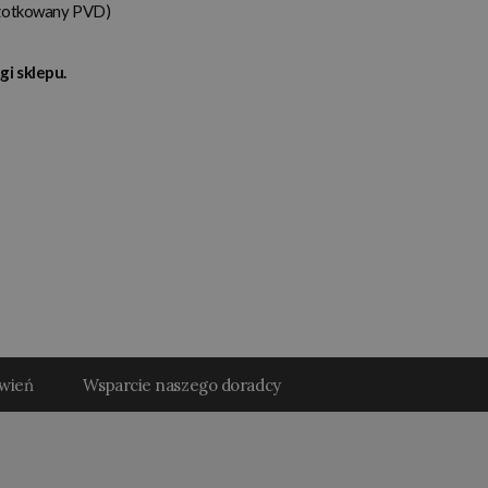
czotkowany PVD)
gi sklepu.
ówień
Wsparcie naszego doradcy