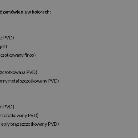
ść zamówienia w kolorach:
ąz PVD)
ądz)
szczotkowany finox)
szczotkowana PVD)
arny metal szczotkowany PVD)
al PVD)
 szczotkowany PVD)
iepły brąz szczotkowany
PVD)