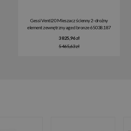
Gessi Venti20 Mieszacz ścienny 2-drożny
element zewnętrzny aged bronze 65038.187
3 825,96 zł
5 465,63 zł