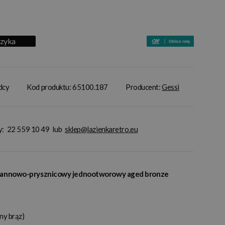
szyka
adcy
Kod produktu: 65100.187
Producent:
Gessi
y:
22 559 10 49
lub
sklep@lazienkaretro.eu
 wannowo-prysznicowy jednootworowy aged bronze
ny brąz)