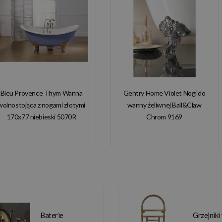
Bleu Provence Thym Wanna
Gentry Home Violet Nogi do
wolnostojąca z nogami złotymi
wanny żeliwnej Ball&Claw
170x77 niebieski 5070R
Chrom 9169
Baterie
Grzejniki