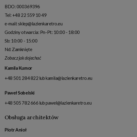
BDO: 000369396
Tel:
+48 22 559 10 49
e-mail:
sklep@lazienkaretro.eu
Godziny otwarcia:
Pn-Pt: 10:00 - 18:00
Sb: 10:00 - 15:00
Nd: Zamknięte
Zobacz jak dojechać
Kamila Kumor
+48 501 284 822
lub
kamila@lazienkaretro.eu
Paweł Sobelski
+48 505 782 666
lub
pawel@lazienkaretro.eu
Obsługa architektów
Piotr Anioł