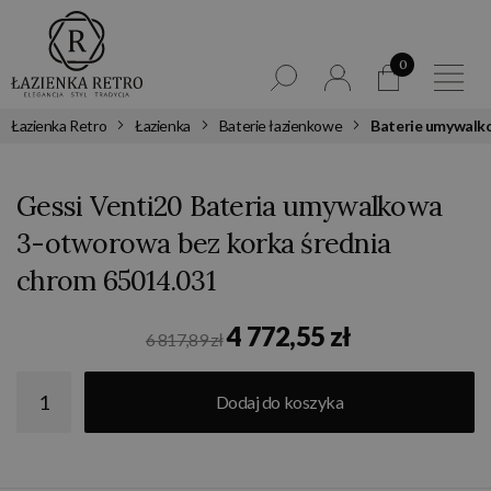
0
Łazienka Retro
Łazienka
Baterie łazienkowe
Baterie umywalk
Gessi Venti20 Bateria umywalkowa
3-otworowa bez korka średnia
chrom 65014.031
4 772,55 zł
6 817,89 zł
Dodaj do koszyka