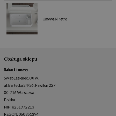
Umywalki retro
Obsługa sklepu
Salon firmowy
Świat Łazienek XXI w.
ul. Bartycka 24/26, Pawilon 227
00-716
Warszawa
Polska
NIP:
8251972213
REGON: 060351394