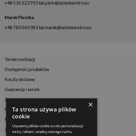
+48 516 022 910
lub
piotr@lazienkaretro.eu
Marek Pientka
+48 783 043 083
lub
marek@lazienkaretro.eu
Termin realizacji
Dostępność produktów
Koszty dostawy
Gwarancja i serwis
Zwrot towaru
×
Ta strona używa plików
Regulamin
cookie
Najczęściej zadawane pytania
Używamy plików cookie w celu personalizacji
Jak kupować na raty
treści, reklam i analizy naszego ruchu.