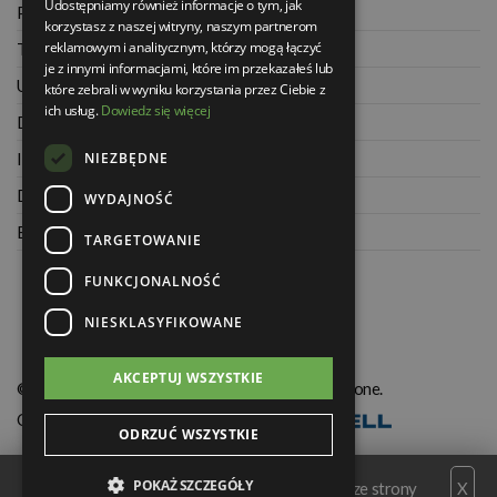
Udostępniamy również informacje o tym, jak
Polityka prywatności
korzystasz z naszej witryny, naszym partnerom
reklamowym i analitycznym, którzy mogą łączyć
Twoje zamówienia
je z innymi informacjami, które im przekazałeś lub
Ustawienia konta
które zebrali w wyniku korzystania przez Ciebie z
ich usług.
Dowiedz się więcej
Dane kontaktowe
NIEZBĘDNE
Informacje o firmie
Dla architektów
WYDAJNOŚĆ
Blog
TARGETOWANIE
FUNKCJONALNOŚĆ
NIESKLASYFIKOWANE
AKCEPTUJ WSZYSTKIE
© Świat Łazienek XXI w. Wszelkie prawa zastrzeżone.
Oprogramowanie KQS.store
:
Realizacja
ODRZUĆ WSZYSTKIE
POKAŻ SZCZEGÓŁY
Serwis wykorzystuje pliki cookies. Korzystając ze strony
X