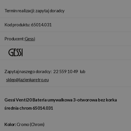
Termin realizacji: zapytaj doradcy
Kod produktu: 65014.031
Producent:
Gessi
Zapytaj naszego doradcy:
22 559 10 49
lub
sklep@lazienkaretro.eu
Gessi Venti20 Bateria umywalkowa 3-otworowa bez korka
średnia chrom 65014.031
Kolor:
Cromo (Chrom)