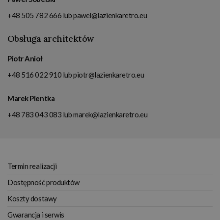
+48 505 782 666
lub
pawel@lazienkaretro.eu
Obsługa architektów
Piotr Anioł
+48 516 022 910
lub
piotr@lazienkaretro.eu
Marek Pientka
+48 783 043 083
lub
marek@lazienkaretro.eu
Termin realizacji
Dostępność produktów
Koszty dostawy
Gwarancja i serwis