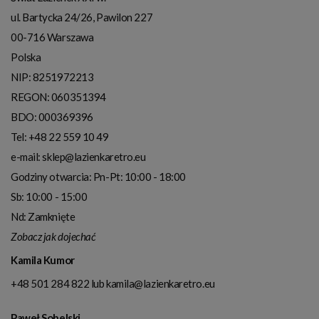
ul. Bartycka 24/26, Pawilon 227
00-716
Warszawa
Polska
NIP:
8251972213
REGON: 060351394
BDO: 000369396
Tel:
+48 22 559 10 49
e-mail:
sklep@lazienkaretro.eu
Godziny otwarcia:
Pn-Pt: 10:00 - 18:00
Sb: 10:00 - 15:00
Nd: Zamknięte
Zobacz jak dojechać
Kamila Kumor
+48 501 284 822
lub
kamila@lazienkaretro.eu
Paweł Sobelski