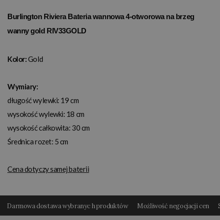
Burlington Riviera Bateria wannowa 4-otworowa na brzeg
wanny gold RIV33GOLD
Kolor:
Gold
Wymiary:
długość wylewki: 19 cm
wysokość wylewki: 18 cm
wysokość całkowita: 30 cm
Średnica rozet: 5 cm
Cena dotyczy samej baterii
Darmowa dostawa wybranyc h produktów
Możliwość negocjacji cen