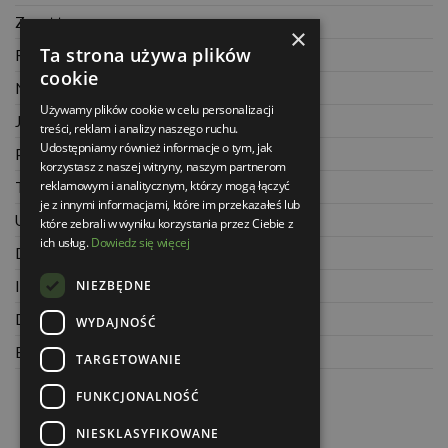
Zwrot towaru
×
Ta strona używa plików
Regulamin
cookie
Najczęściej zadawane pytania
Używamy plików cookie w celu personalizacji
Jak kupować na raty
treści, reklam i analizy naszego ruchu.
Udostępniamy również informacje o tym, jak
Polityka prywatności
korzystasz z naszej witryny, naszym partnerom
reklamowym i analitycznym, którzy mogą łączyć
Twoje zamówienia
je z innymi informacjami, które im przekazałeś lub
Ustawienia konta
które zebrali w wyniku korzystania przez Ciebie z
ich usług.
Dowiedz się więcej
Dane kontaktowe
NIEZBĘDNE
Informacje o firmie
Dla architektów
WYDAJNOŚĆ
Blog
TARGETOWANIE
FUNKCJONALNOŚĆ
NIESKLASYFIKOWANE