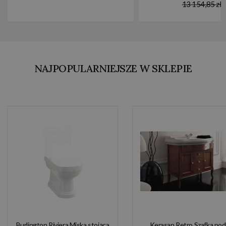
13 154,85 zł
NAJPOPULARNIEJSZE W SKLEPIE
Burlington Riviera Miska stojąca
Kerasan Retro Szafka pod