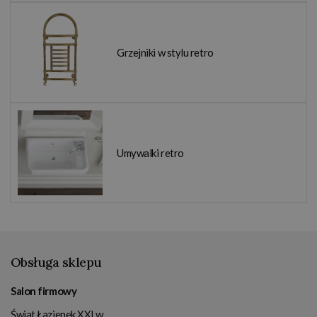
Grzejniki w stylu retro
Umywalki retro
Obsługa sklepu
Salon firmowy
Świat Łazienek XXI w.