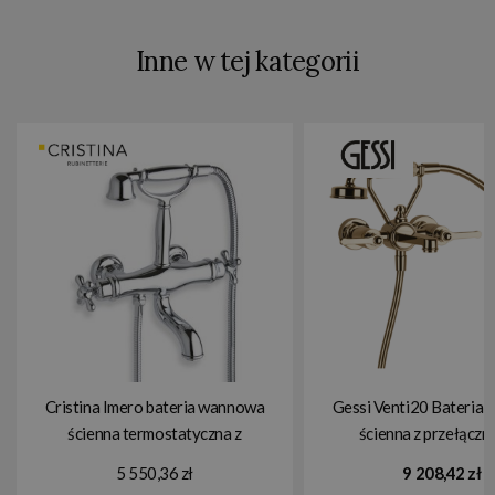
Inne w tej kategorii
Cristina Imero bateria wannowa
Gessi Venti20 Bateria
ścienna termostatyczna z
ścienna z przełączn
prysznicem IM182
wanna/prysznic warm br
5 550,36 zł
9 208,42 zł
65113.735