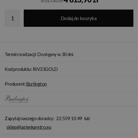
6 017,40 zł
Dodaj do koszyka
Termin realizacji: Dostępny w 30 dni
Kod produktu: RIV33GOLD
Producent:
Burlington
Zapytaj naszego doradcy:
22 559 10 49
lub
sklep@lazienkaretro.eu