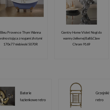
Bleu Provence Thym Wanna
Gentry Home Violet Nogi do
wolnostojąca z nogami złotymi
wanny żeliwnej Ball&Claw
170x77 niebieski 5070R
Chrom 9169
Baterie
Grzejniki
łazienkowe retro
retro