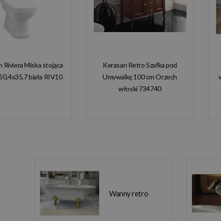
n Riviera Miska stojąca
Kerasan Retro Szafka pod
50,4x35,7 biała RIV10
Umywalkę 100 cm Orzech
włoski 734740
Wanny retro