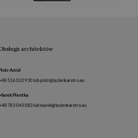
Obsługa architektów
Piotr Anioł
+48 516 022 910
lub
piotr@lazienkaretro.eu
Marek Pientka
+48 783 043 083
lub
marek@lazienkaretro.eu