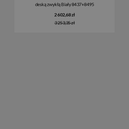
deską zwykłą Biały 8437+8495
2 602,68 zł
3 253,35 zł