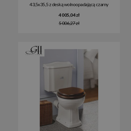
43,5x35,5 z deską wolnoopadającą czarny
P5JET+S40
4 005,04 zł
5 006,27 zł