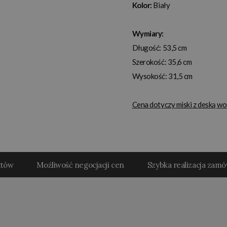
Kolor:
Biały
Wymiary:
Długość: 53,5 cm
Szerokość: 35,6 cm
Wysokość: 31,5 cm
Cena dotyczy miski z deską w
któw
Możliwość negocjacji cen
Szybka realizacja zam