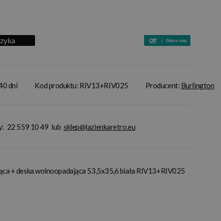
szyka
40 dni
Kod produktu: RIV13+RIV025
Producent:
Burlington
y:
22 559 10 49
lub
sklep@lazienkaretro.eu
sząca + deska wolnoopadająca 53,5x35,6 biała RIV13+RIV025