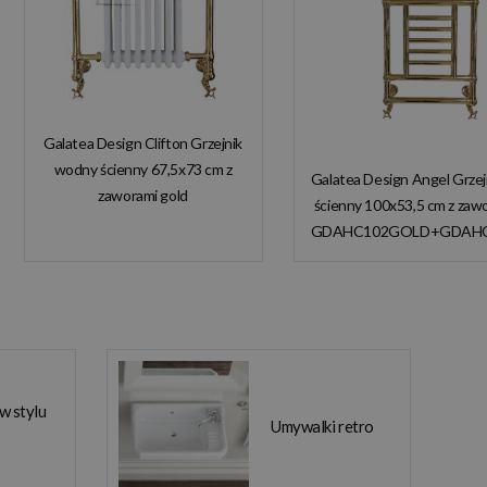
Galatea Design Clifton Grzejnik
wodny ścienny 67,5x73 cm z
Galatea Design Angel Grze
zaworami gold
ścienny 100x53,5 cm z zaw
GDAHC101GOLD
GDAHC102GOLD+GDAH
GDAHC75GOLD W
W MAGAZYNIE!
MAGAZYNIE!!
 w stylu
Umywalki retro