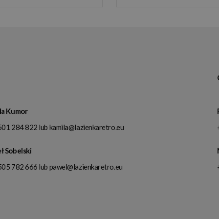
la Kumor
501 284 822
lub
kamila@lazienkaretro.eu
ł Sobelski
505 782 666
lub
pawel@lazienkaretro.eu