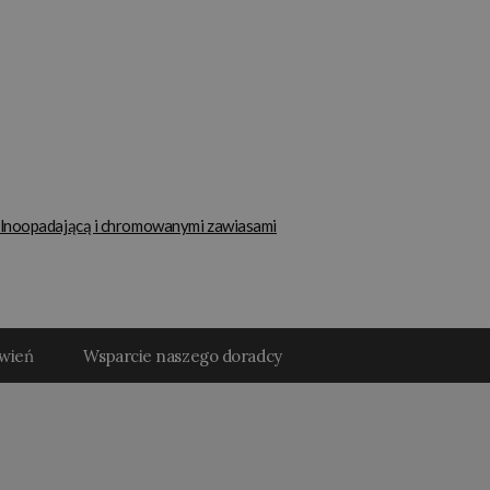
olnoopadającą i chromowanymi zawiasami
ówień
Wsparcie naszego doradcy