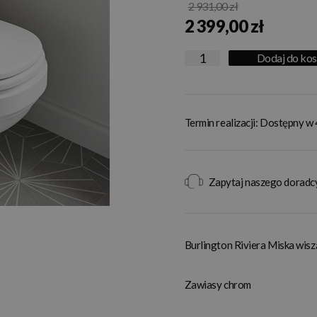
2 931,00 zł
2 399,00 zł
Dodaj do ko
Termin realizacji: Dostępny w 
Zapytaj naszego doradc
Burlington Riviera Miska wi
Zawiasy chrom