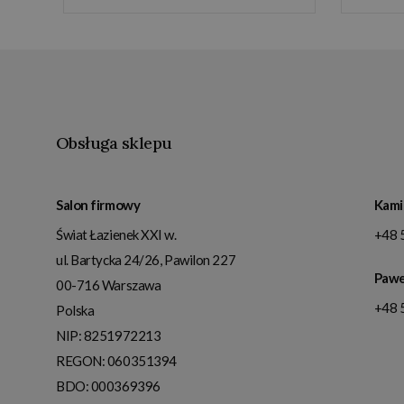
Obsługa sklepu
Salon firmowy
Kami
Świat Łazienek XXI w.
+48 
ul. Bartycka 24/26, Pawilon 227
Pawe
00-716
Warszawa
+48 
Polska
NIP:
8251972213
REGON: 060351394
BDO: 000369396