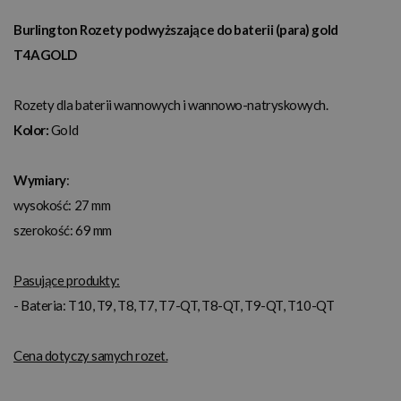
Burlington Rozety podwyższające do baterii (para) gold
T4AGOLD
Rozety dla baterii wannowych i wannowo-natryskowych.
Kolor:
Gold
Wymiary
:
wysokość: 27 mm
szerokość: 69 mm
Pasujące produkty:
- Bateria: T10, T9, T8, T7, T7-QT, T8-QT, T9-QT, T10-QT
Cena dotyczy samych rozet.