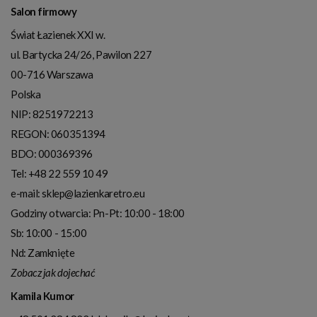
Salon firmowy
Świat Łazienek XXI w.
ul. Bartycka 24/26, Pawilon 227
00-716
Warszawa
Polska
NIP:
8251972213
REGON: 060351394
BDO: 000369396
Tel:
+48 22 559 10 49
e-mail:
sklep@lazienkaretro.eu
Godziny otwarcia:
Pn-Pt: 10:00 - 18:00
Sb: 10:00 - 15:00
Nd: Zamknięte
Zobacz jak dojechać
Kamila Kumor