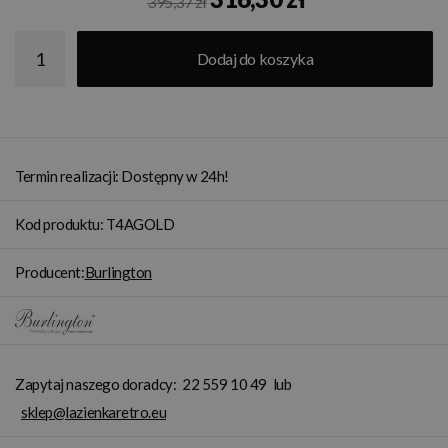
395,37 zł
Dodaj do koszyka
Termin realizacji: Dostępny w 24h!
Kod produktu: T4AGOLD
Producent:
Burlington
Zapytaj naszego doradcy:
22 559 10 49
lub
sklep@lazienkaretro.eu