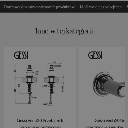
Darmowa dostawa wybranyc h produktów
Możliwość negocjacji cen
Inne w tej kategorii
Gessi Venti20 Przełącznik
Gessi Venti20 Uch
wannowo-prysznicowy
prysznicowy regulowa