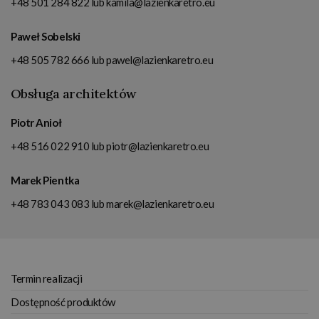
+48 501 284 822
lub
kamila@lazienkaretro.eu
Paweł Sobelski
+48 505 782 666
lub
pawel@lazienkaretro.eu
Obsługa architektów
Piotr Anioł
+48 516 022 910
lub
piotr@lazienkaretro.eu
Marek Pientka
+48 783 043 083
lub
marek@lazienkaretro.eu
Termin realizacji
Dostępność produktów