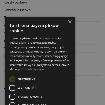
Koszty dostawy
Gwarancja i serwis
Zwrot towaru
×
Ta strona używa plików
Regulamin
cookie
Najczęściej zadawane pytania
Używamy plików cookie w celu personalizacji
Jak kupować na raty
treści, reklam i analizy naszego ruchu.
Udostępniamy również informacje o tym, jak
Polityka prywatności
korzystasz z naszej witryny, naszym partnerom
reklamowym i analitycznym, którzy mogą łączyć
Twoje zamówienia
je z innymi informacjami, które im przekazałeś lub
Ustawienia konta
które zebrali w wyniku korzystania przez Ciebie z
ich usług.
Dowiedz się więcej
Dane kontaktowe
NIEZBĘDNE
Informacje o firmie
Dla architektów
WYDAJNOŚĆ
Blog
TARGETOWANIE