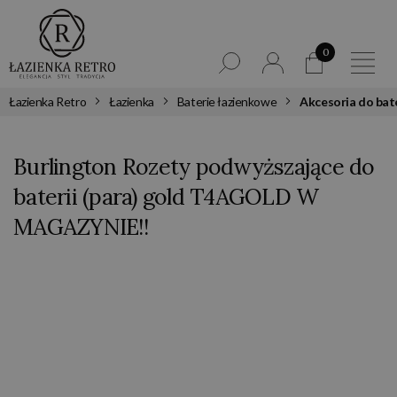
0
Łazienka Retro
Łazienka
Baterie łazienkowe
Akcesoria do bate
Burlington Rozety podwyższające do
baterii (para) gold T4AGOLD W
MAGAZYNIE!!