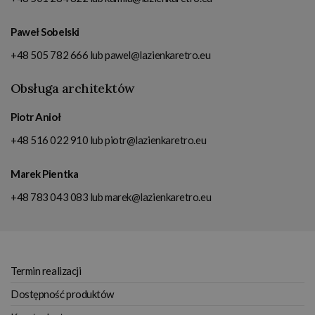
Paweł Sobelski
+48 505 782 666
lub
pawel@lazienkaretro.eu
Obsługa architektów
Piotr Anioł
+48 516 022 910
lub
piotr@lazienkaretro.eu
Marek Pientka
+48 783 043 083
lub
marek@lazienkaretro.eu
Termin realizacji
Dostępność produktów