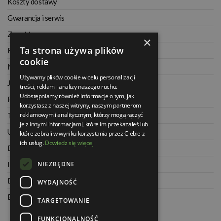
Koszty dostawy
Gwarancja i serwis
Zwrot towaru
×
Ta strona używa plików
Regulamin
cookie
Najczęściej zadawane pytania
Używamy plików cookie w celu personalizacji
Jak kupować na raty
treści, reklam i analizy naszego ruchu.
Udostępniamy również informacje o tym, jak
Polityka prywatności
korzystasz z naszej witryny, naszym partnerom
reklamowym i analitycznym, którzy mogą łączyć
Twoje zamówienia
je z innymi informacjami, które im przekazałeś lub
Ustawienia konta
które zebrali w wyniku korzystania przez Ciebie z
ich usług.
Dowiedz się więcej
Dane kontaktowe
NIEZBĘDNE
Informacje o firmie
Dla architektów
WYDAJNOŚĆ
Blog
TARGETOWANIE
FUNKCJONALNOŚĆ