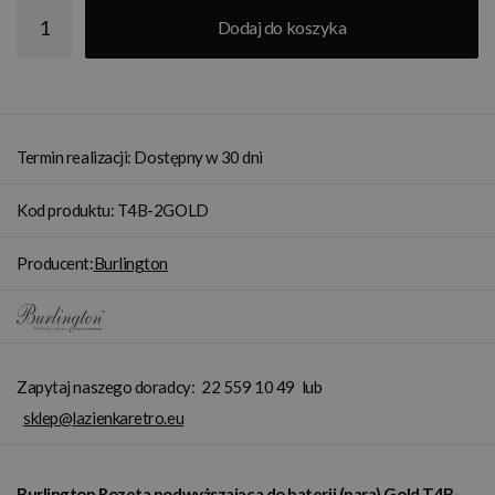
Dodaj do koszyka
Termin realizacji: Dostępny w 30 dni
Kod produktu: T4B-2GOLD
Producent:
Burlington
Zapytaj naszego doradcy:
22 559 10 49
lub
sklep@lazienkaretro.eu
Burlington Rozeta podwyższająca do baterii (para) Gold T4B-