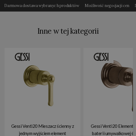
Darmowa dostawa wybranyc h produktów
Możliwość negocjacji cen
Inne w tej kategorii
Gessi Venti20 Mieszacz ścienny z
Gessi Venti20 Element 
jednym wyjściem element
baterii umywalkowej śc