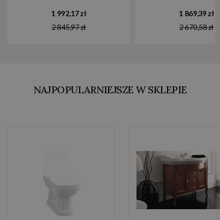
zewnętrzny gold brushed pvd
kierunkowy część zew
1 992,17 zł
1 869,39 zł
65131.716
copper brushed pvd 6
2 845,97 zł
2 670,58 zł
NAJPOPULARNIEJSZE W SKLEPIE