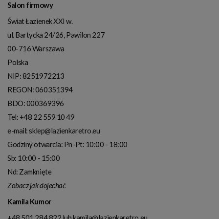
Salon firmowy
Świat Łazienek XXI w.
ul. Bartycka 24/26, Pawilon 227
00-716
Warszawa
Polska
NIP:
8251972213
REGON: 060351394
BDO: 000369396
Tel:
+48 22 559 10 49
e-mail:
sklep@lazienkaretro.eu
Godziny otwarcia:
Pn-Pt: 10:00 - 18:00
Sb: 10:00 - 15:00
Nd: Zamknięte
Zobacz jak dojechać
Kamila Kumor
+48 501 284 822
lub
kamila@lazienkaretro.eu