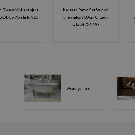
n Riviera Miska stojąca
Kerasan Retro Szafka pod
50,4x35,7 biała RIV10
Umywalkę 100 cm Orzech
włoski 734740
Wanny retro