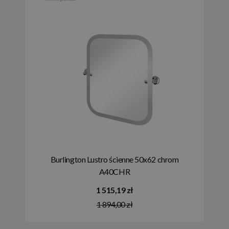
Burlington Lustro ścienne 50x62 chrom
A40CHR
1 515,19 zł
1 894,00 zł