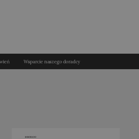
ówień
Wsparcie naszego doradcy