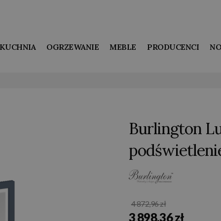
KUCHNIA
OGRZEWANIE
MEBLE
PRODUCENCI
NO
Burlington L
podświetlen
4 872,96 zł
3 898,36 zł