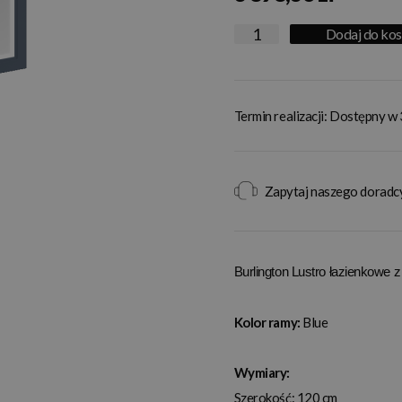
Dodaj do ko
Termin realizacji: Dostępny w 
Zapytaj naszego doradc
Burlington Lustro łazienkowe
Kolor ramy:
Blue
Wymiary:
Szerokość: 120 cm