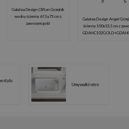
Galatea Design Clifton Grzejnik
wodny ścienny 67,5x73 cm z
Galatea Design Angel Grze
zaworami gold
ścienny 100x53,5 cm z zaw
GDAHC101GOLD
GDAHC102GOLD+GDAH
GDAHC75GOLD W
W MAGAZYNIE!
MAGAZYNIE!!
 w stylu
Umywalki retro