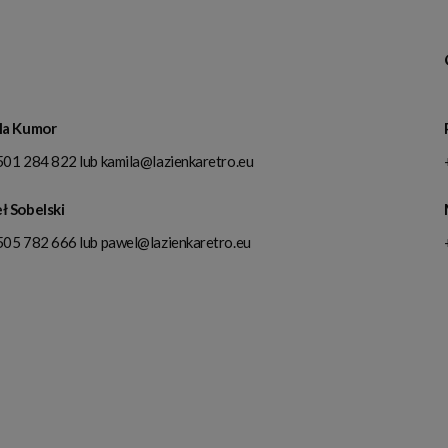
la Kumor
501 284 822
lub
kamila@lazienkaretro.eu
ł Sobelski
505 782 666
lub
pawel@lazienkaretro.eu