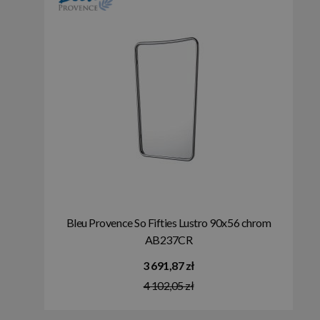
Bleu Provence So Fifties Lustro 90x56 chrom
AB237CR
3 691,87 zł
4 102,05 zł