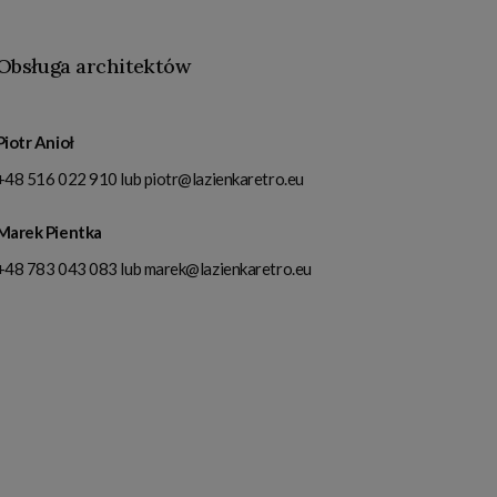
Obsługa architektów
Piotr Anioł
+48 516 022 910
lub
piotr@lazienkaretro.eu
Marek Pientka
+48 783 043 083
lub
marek@lazienkaretro.eu