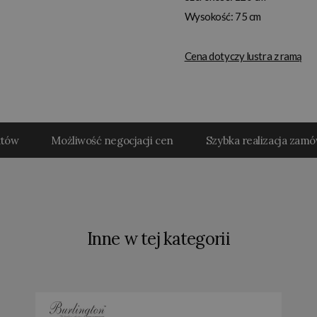
Wysokość: 75 cm
Cena dotyczy lustra z ramą
któw
Możliwość negocjacji cen
Szybka realizacja zam
Inne w tej kategorii