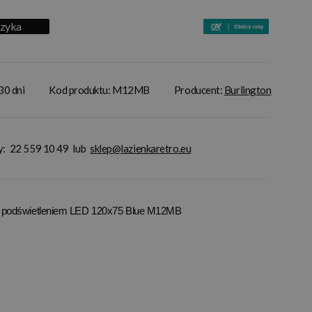
szyka
30 dni
Kod produktu: M12MB
Producent:
Burlington
y:
22 559 10 49
lub
sklep@lazienkaretro.eu
 z podświetleniem LED 120x75 Blue M12MB