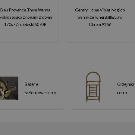
Bleu Provence Thym Wanna
Gentry Home Violet Nogi do
wolnostojąca z nogami złotymi
wanny żeliwnej Ball&Claw
170x77 niebieski 5070R
Chrom 9169
Baterie
Grzejniki
łazienkowe retro
retro