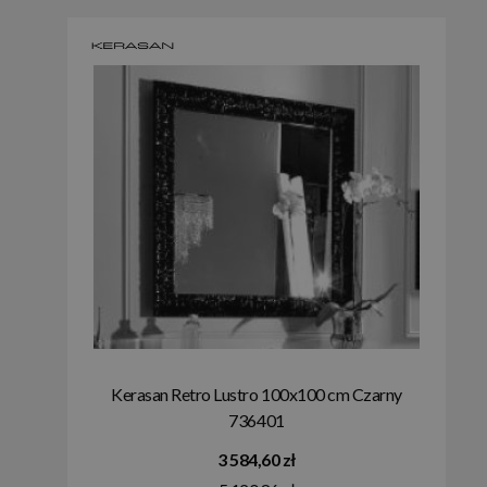
Kerasan Retro Lustro 100x100 cm Czarny
736401
3 584,60 zł