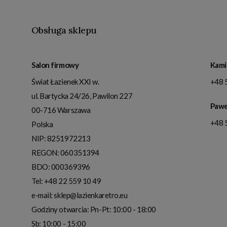
Obsługa sklepu
Salon firmowy
Kami
Świat Łazienek XXI w.
+48 
ul. Bartycka 24/26, Pawilon 227
Pawe
00-716
Warszawa
+48 
Polska
NIP:
8251972213
REGON: 060351394
BDO: 000369396
Tel:
+48 22 559 10 49
e-mail:
sklep@lazienkaretro.eu
Godziny otwarcia:
Pn-Pt: 10:00 - 18:00
Sb: 10:00 - 15:00