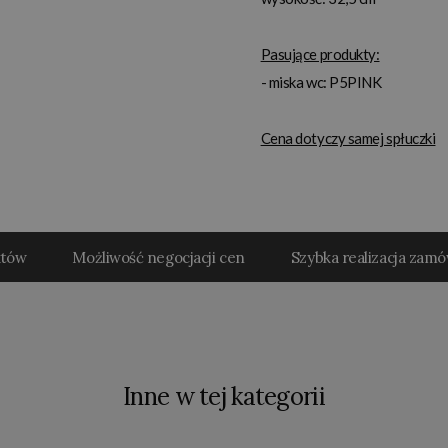
Pasujące produkty:
- miska wc: P5PINK
Cena dotyczy samej spłuczki
któw
Możliwość negocjacji cen
Szybka realizacja zam
Inne w tej kategorii