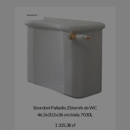
Sbordoni Palladio Zbiornik do WC
46,5x20,5x36 cm biały 7030L
1 335,38 zł