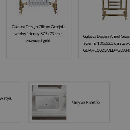
Galatea Design Clifton Grzejnik
wodny ścienny 67,5x73 cm z
Galatea Design Angel Grze
zaworami gold
ścienny 100x53,5 cm z zaw
GDAHC101GOLD
GDAHC102GOLD+GDAH
GDAHC75GOLD W
W MAGAZYNIE!
MAGAZYNIE!!
 w stylu
Umywalki retro