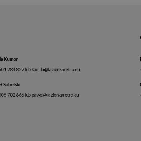
la Kumor
501 284 822
lub
kamila@lazienkaretro.eu
ł Sobelski
505 782 666
lub
pawel@lazienkaretro.eu