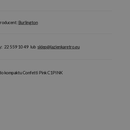
roducent:
Burlington
y:
22 559 10 49
lub
sklep@lazienkaretro.eu
 do kompaktu Confetti Pink C1PINK