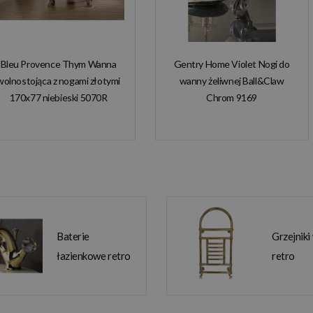
Bleu Provence Thym Wanna
Gentry Home Violet Nogi do
wolnostojąca z nogami złotymi
wanny żeliwnej Ball&Claw
170x77 niebieski 5070R
Chrom 9169
Baterie
Grzejniki
łazienkowe retro
retro