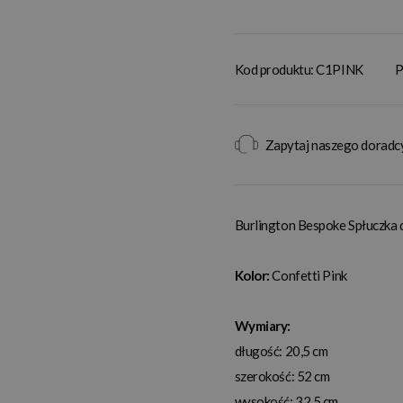
Kod produktu: C1PINK
P
Zapytaj naszego doradc
Burlington Bespoke Spłuczka
Kolor:
Confetti Pink
Wymiary:
długość: 20,5 cm
szerokość: 52 cm
wysokość: 32,5 cm