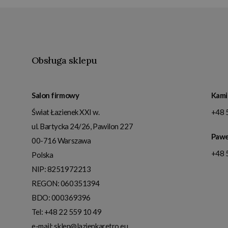
Obsługa sklepu
Salon firmowy
Kami
Świat Łazienek XXI w.
+48 
ul. Bartycka 24/26, Pawilon 227
Pawe
00-716
Warszawa
+48 
Polska
NIP:
8251972213
REGON: 060351394
BDO: 000369396
Tel:
+48 22 559 10 49
e-mail:
sklep@lazienkaretro.eu