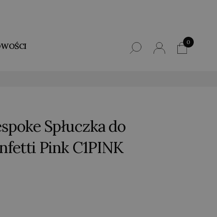
0
WOŚCI
espoke Spłuczka do
fetti Pink C1PINK