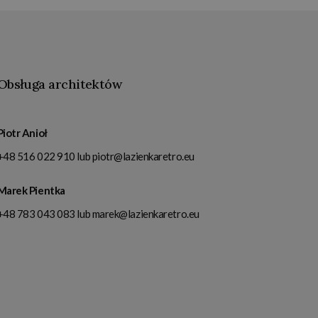
Obsługa architektów
Piotr Anioł
+48 516 022 910
lub
piotr@lazienkaretro.eu
Marek Pientka
+48 783 043 083
lub
marek@lazienkaretro.eu