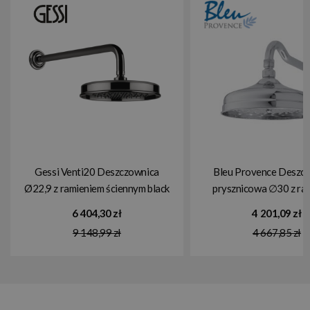
Gessi Venti20 Deszczownica
Bleu Provence Deszc
Ø22,9 z ramieniem ściennym black
prysznicowa ∅30 z ra
metal pvd 65148.706
ściennym chrom RD1
6 404,30 zł
4 201,09 zł
9 148,99 zł
4 667,85 zł