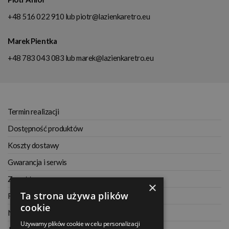
+48 516 022 910
lub
piotr@lazienkaretro.eu
Marek Pientka
+48 783 043 083
lub
marek@lazienkaretro.eu
Termin realizacji
Dostępność produktów
Koszty dostawy
Gwarancja i serwis
Zwrot towaru
×
Ta strona używa plików
Regulamin
cookie
Najczęściej zadawane pytania
Używamy plików cookie w celu personalizacji