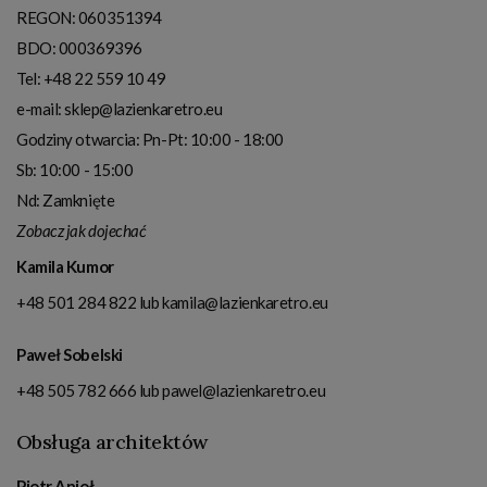
REGON: 060351394
BDO: 000369396
Tel:
+48 22 559 10 49
e-mail:
sklep@lazienkaretro.eu
Godziny otwarcia:
Pn-Pt: 10:00 - 18:00
Sb: 10:00 - 15:00
Nd: Zamknięte
Zobacz jak dojechać
Kamila Kumor
+48 501 284 822
lub
kamila@lazienkaretro.eu
Paweł Sobelski
+48 505 782 666
lub
pawel@lazienkaretro.eu
Obsługa architektów
Piotr Anioł