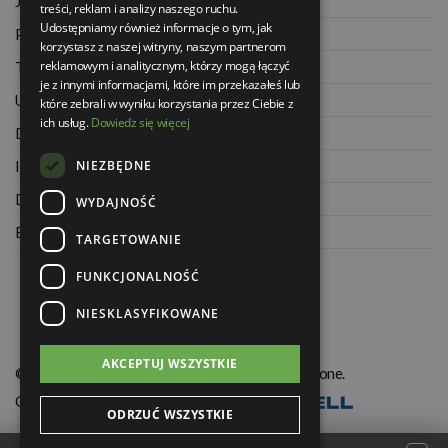
Jak kupować na raty
treści, reklam i analizy naszego ruchu.
Udostępniamy również informacje o tym, jak
Polityka prywatności
korzystasz z naszej witryny, naszym partnerom
reklamowym i analitycznym, którzy mogą łączyć
Twoje zamówienia
je z innymi informacjami, które im przekazałeś lub
Ustawienia konta
które zebrali w wyniku korzystania przez Ciebie z
ich usług.
Dowiedz się więcej
Dane kontaktowe
NIEZBĘDNE
Informacje o firmie
Dla architektów
WYDAJNOŚĆ
Blog
TARGETOWANIE
FUNKCJONALNOŚĆ
NIESKLASYFIKOWANE
AKCEPTUJ WSZYSTKIE
© Świat Łazienek XXI w. Wszelkie prawa zastrzeżone.
Oprogramowanie KQS.store
:
Realizacja
ODRZUĆ WSZYSTKIE