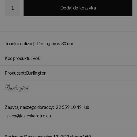
Dodaj do koszyka
Termin realizacji: Dostępny w 30 dni
Kod produktu: V60
Producent:
Burlington
Zapytaj naszego doradcy:
22 559 10 49
lub
sklep@lazienkaretro.eu
Burlington Deszczownica 12” ∅33 chrom V60