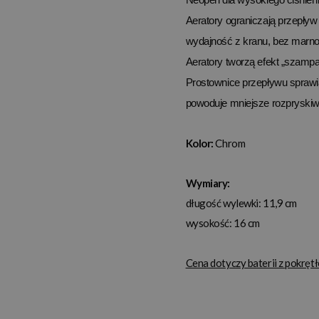
Aeratory ograniczają przepływ
wydajność z kranu, bez marn
Aeratory tworzą efekt „szamp
Prostownice przepływu sprawia
powoduje mniejsze rozpryskiw
Kolor:
Chrom
Wymiary:
długość wylewki: 11,9 cm
wysokość: 16 cm
Cena dotyczy baterii z pokręt