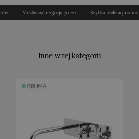
któw
Możliwość negocjacji cen
Szybka realizacja zam
Inne w tej kategorii