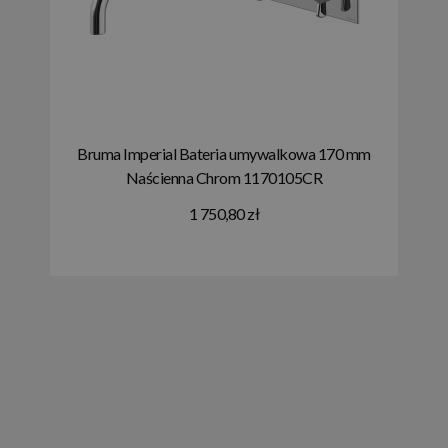
Bruma Imperial Bateria umywalkowa 170 mm
Naścienna Chrom 1170105CR
1 750,80 zł