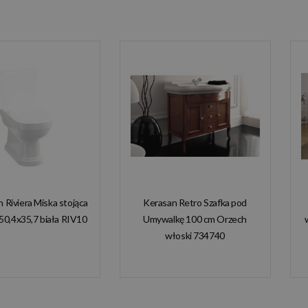
n Riviera Miska stojąca
Kerasan Retro Szafka pod
50,4x35,7 biała RIV10
Umywalkę 100 cm Orzech
włoski 734740