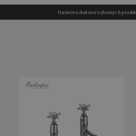
Darmowa dostawa wybranyc h produ