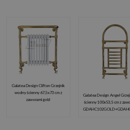
Galatea Design Clifton Grzejnik
wodny ścienny 67,5x73 cm z
Galatea Design Angel Grze
zaworami gold
ścienny 100x53,5 cm z zaw
GDAHC101GOLD
GDAHC102GOLD+GDAH
GDAHC75GOLD W
W MAGAZYNIE!
MAGAZYNIE!!