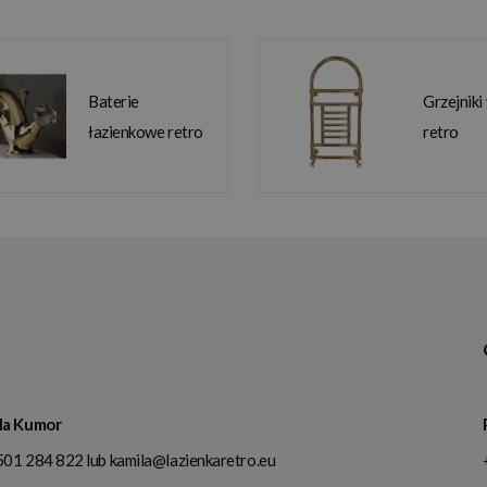
Baterie
Grzejniki
łazienkowe retro
retro
la Kumor
501 284 822
lub
kamila@lazienkaretro.eu