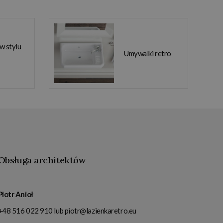
 w stylu
Umywalki retro
Obsługa architektów
Piotr Anioł
+48 516 022 910
lub
piotr@lazienkaretro.eu