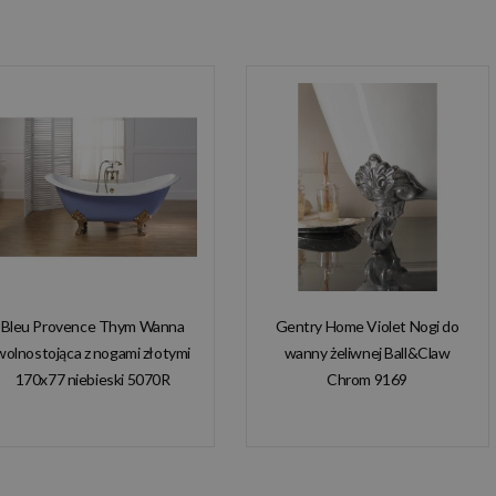
Bleu Provence Thym Wanna
Gentry Home Violet Nogi do
wolnostojąca z nogami złotymi
wanny żeliwnej Ball&Claw
170x77 niebieski 5070R
Chrom 9169