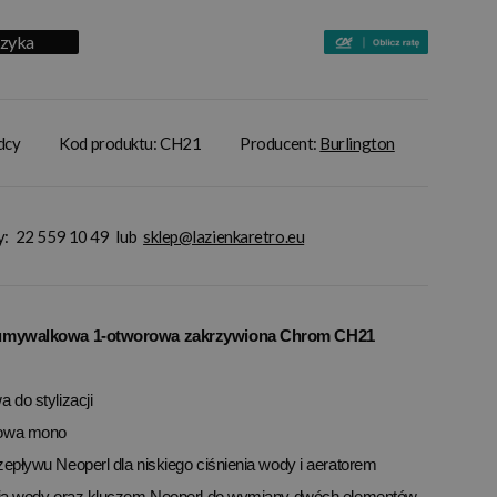
szyka
adcy
Kod produktu: CH21
Producent:
Burlington
y:
22 559 10 49
lub
sklep@lazienkaretro.eu
a umywalkowa 1-otworowa zakrzywiona Chrom CH21
 do stylizacji
kowa mono
epływu Neoperl dla niskiego ciśnienia wody i aeratorem
enia wody oraz kluczem Neoperl do wymiany dwóch elementów