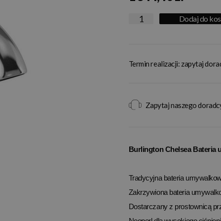
Dodaj do ko
Termin realizacji: zapytaj dor
Zapytaj naszego doradc
Burlington Chelsea Bateri
Tradycyjna bateria umywalkowa
Zakrzywiona bateria umywal
Dostarczany z prostownicą prz
Neoperl dla wysokiego ciśni