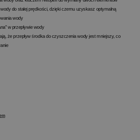
 wody do stałej prędkości, dzięki czemu uzyskasz optymalną
owania wody
ana” w przepływie wody
ją, że przepływ środka do czyszczenia wody jest mniejszy, co
anie
łem