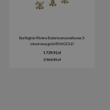
Burlington Riviera Bateria umywalkowa 3-
otworowa gold RIV6GOLD
1 729,92 zł
2 162,41 zł