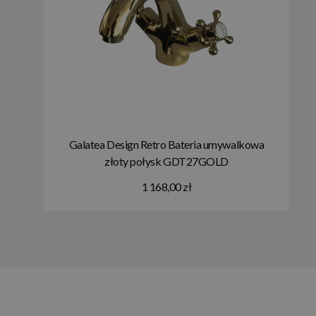
Galatea Design Retro Bateria umywalkowa
złoty połysk GDT27GOLD
1 168,00 zł