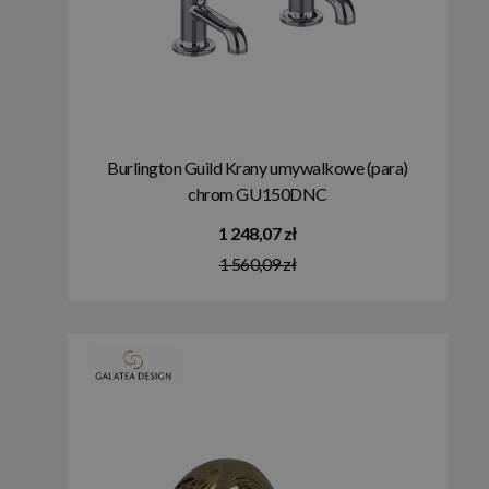
Burlington Guild Krany umywalkowe (para)
chrom GU150DNC
1 248,07 zł
1 560,09 zł